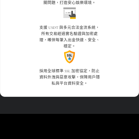
關問題，打造安心娛樂環境。
百家樂遊戲
九州娛樂城
九州娛樂城不出金
百家樂預測
九州娛樂城倒了
九州娛樂城洗錢
支援 USDT 與多元合法金流系統，
所有交易經過實名驗證與加密處
真人荷官
九州娛樂城評價
優塔娛樂城App
理，確保每筆入出金快速、安全、
穩定。
線上下注世足
優塔娛樂城下載
優塔娛樂城下載ios
老虎機遊戲
優塔娛樂城客服
優塔娛樂城手機版下載
採用全球標準 SSL 加密協定，防止
註冊送體驗金
免費送體驗金
六合彩即時
資料外洩與惡意攻擊，保障用戶隱
私與平台資料安全。
賓果賓果作弊
場中投注
場中投注基礎邏輯與核心價值
運彩足球分析
娛樂城
娛樂城代理
娛樂城活動
娛樂城詐騙
淘金娛樂城
百家樂
百家樂破解
百家樂遊戲