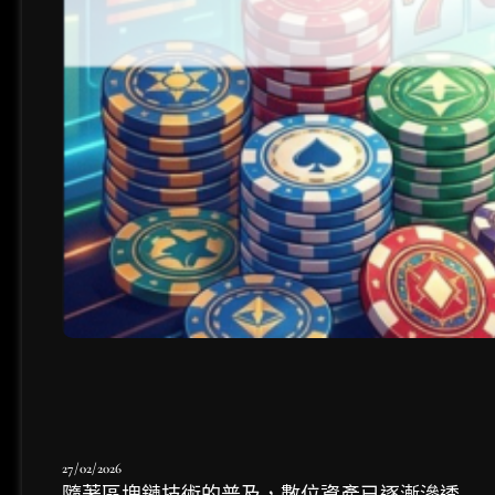
27/02/2026
隨著區塊鏈技術的普及，數位資產已逐漸滲透…