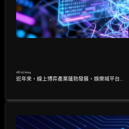
18/12/2024
近年來，線上博弈產業蓬勃發展，娛樂城平台…