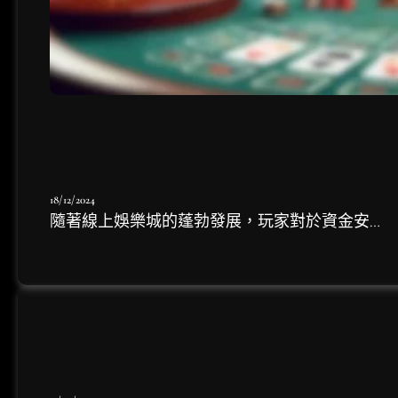
18/12/2024
隨著線上娛樂城的蓬勃發展，玩家對於資金安…