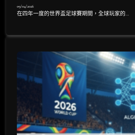
09/04/2026
在四年一度的世界盃足球賽期間，全球玩家的…