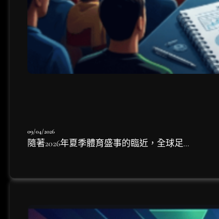
09/04/2026
隨著2026年夏季體育盛事的臨近，全球足…