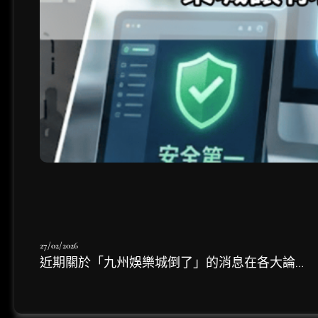
27/02/2026
近期關於「九州娛樂城倒了」的消息在各大論…