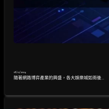
18/12/2024
隨著網路博弈產業的興盛，各大娛樂城如雨後…