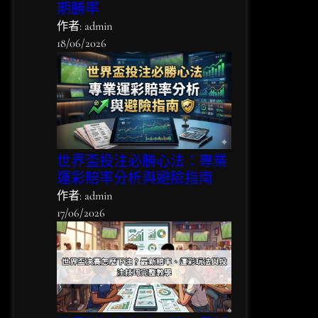
期勝率
作者: admin
18/06/2026
世界盃投注必勝心法：專業
運彩賠率分析與避險指南
作者: admin
17/06/2026