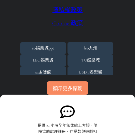
隱私權政策
免費送體驗金
Cookie 政策
六合彩即時
場中投注
場中投注基礎邏輯與核心價值
eo娛樂城ppt
leo九州
娛樂城
LEO娛樂城
TU娛樂城
娛樂城代理
usdt儲值
USDT娛樂城
娛樂城活動
usdt娛樂城體驗金
世界杯投注
顯示更多標籤
娛樂城詐騙
世界杯投注平台比較
世界杯投注攻略
淘金娛樂城
世界盃
世界盃投注
百家樂
世界盃決賽
世足賠率運彩
提供 24 小時全年無休線上客服，隨
時協助處理註冊、存提款與遊戲相
百家樂破解
世足賽下注
九州娛樂leo