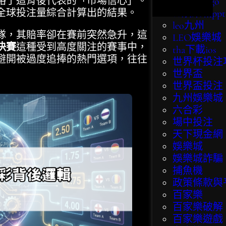
略了這背後代表的「市場信心」。
bingo bingo
全球投注量綜合計算出的結果。
eo娛樂城ppt
leo九州
隊，其賠率卻在賽前突然急升，這
LEO娛樂城
決賽
這種受到高度關注的賽事中，
tha下載ios
避開被過度追捧的熱門選項，往往
世界杯投注
世界盃
世界盃投注
九州娛樂城
六合彩
場中投注
天下現金網
娛樂城
娛樂城詐騙
捕魚機
政策條款與
百家樂
百家樂破解
百家樂遊戲