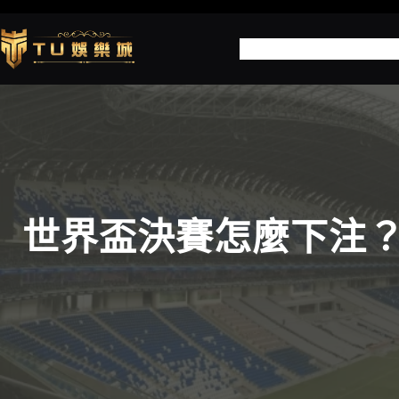
跳
至
世
主
要
內
容
世界盃決賽怎麼下注