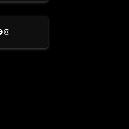
DT娛樂城
娛樂城體驗金
Instagram
界杯投注
投注平台比較
杯投注攻略
世界盃
界盃投注
界盃決賽
賠率運彩
足賽下注
娛樂leo