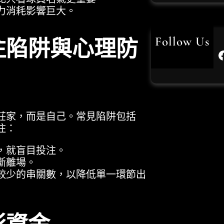
力消耗影響巨大。
US
usdt
Follow Us
注陷阱與心理防
Facebook
世
世界杯
世界
莊家，而是自己。常見陷阱包括
住：
世
，就盲目投注。
世
斷離場。
較少的串關數，以降低單一環節出
世足
世
九州