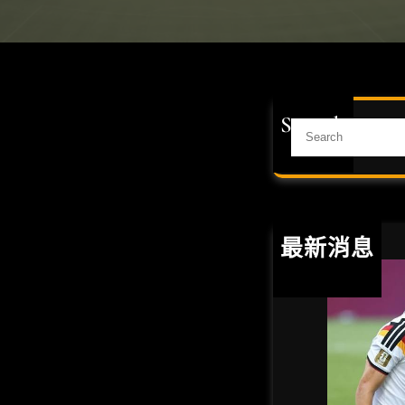
Search
S
e
a
r
c
h
最新消息