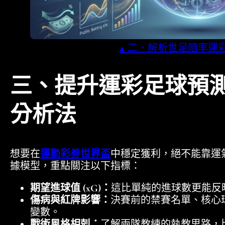
▲ 二、解析世足賠率運
三、提升運彩足球預
分析法
想要在
運動彩券世界盃
中穩定獲利，絕不能靠運
據模型，重點關注以下指標：
期望進球值 (xG)：
這比單純的進球數更能反
傷病與紅牌影響：
決賽前的禁賽名單、核心
變數。
戰術風格相剋：
了解兩隊教練的執教思路，