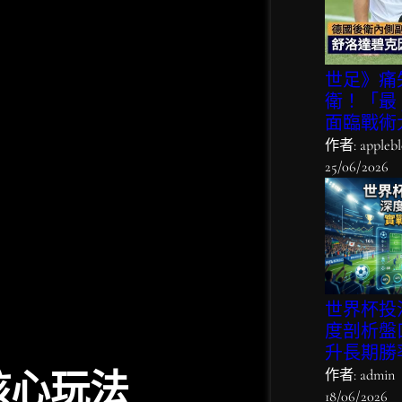
世足》痛
衛！「最 
面臨戰術
作者: applebl
25/06/2026
世界杯投
度剖析盤
升長期勝
作者: admin
核心玩法
18/06/2026