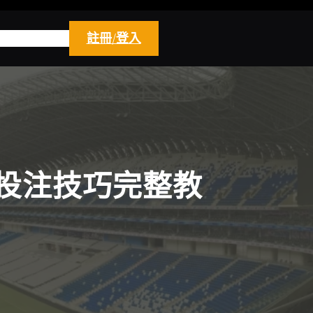
註冊/登入
投注技巧完整教