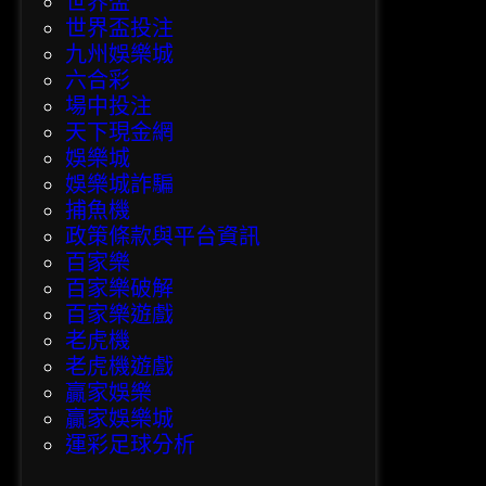
世界盃
世界盃投注
九州娛樂城
六合彩
場中投注
天下現金網
娛樂城
娛樂城詐騙
捕魚機
政策條款與平台資訊
百家樂
百家樂破解
百家樂遊戲
老虎機
老虎機遊戲
贏家娛樂
贏家娛樂城
運彩足球分析