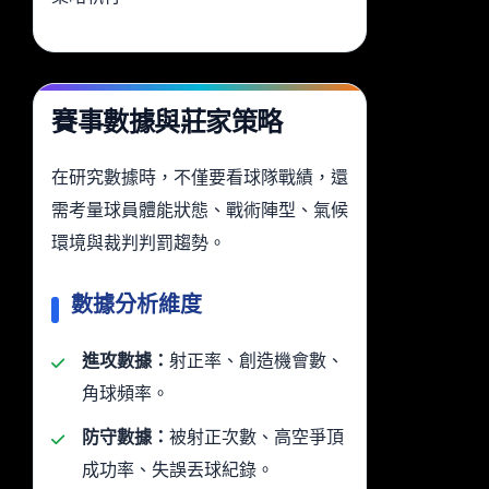
賽事數據與莊家策略
在研究數據時，不僅要看球隊戰績，還
需考量球員體能狀態、戰術陣型、氣候
環境與裁判判罰趨勢。
數據分析維度
進攻數據：
射正率、創造機會數、
角球頻率。
防守數據：
被射正次數、高空爭頂
成功率、失誤丟球紀錄。