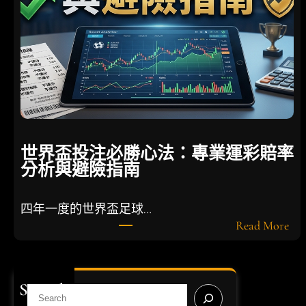
度
剖
析
盤
口
賠
率
，
實
世界盃投注必勝心法：專業運彩賠率
戰
分析與避險指南
提
升
長
四年一度的世界盃足球…
期
:
Read More
勝
世
率
界
盃
Search
投
S