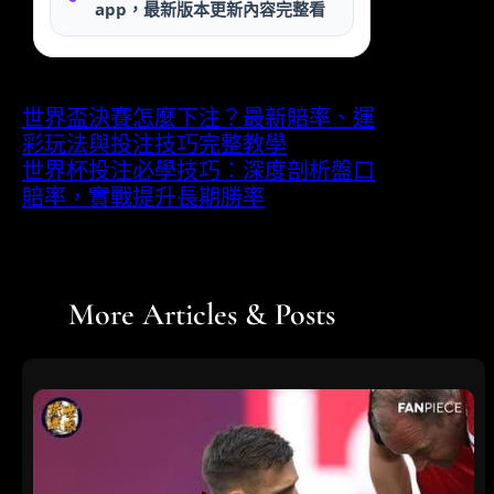
app，最新版本更新內容完整看
世界盃決賽怎麼下注？最新賠率、運
彩玩法與投注技巧完整教學
世界杯投注必學技巧：深度剖析盤口
賠率，實戰提升長期勝率
More Articles & Posts