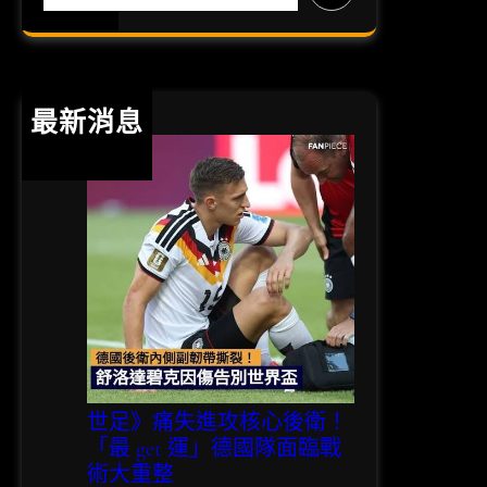
注
e
必
a
勝
r
心
c
法
h
最新消息
：
專
業
運
彩
賠
率
分
析
與
避
險
世足》痛失進攻核心後衛！
指
「最 get 運」德國隊面臨戰
南
術大重整