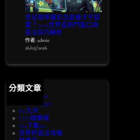
世足賠率運彩怎麼看才不踩
雷？2026世界盃熱門盤口與
投注技巧解析
作者: admin
26/05/2026
分類文章
bingo bingo
eo娛樂城ppt
leo九州
LEO娛樂城
tha下載ios
世界杯投注攻略