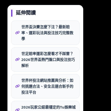
延伸閱讀
世界盃決賽怎麼下注？最新賠
率、運彩玩法與投注技巧完整教
學
世足賠率運彩怎麼看才不踩雷？
2026世界盃熱門盤口與投注技巧
解析
世界杯投注網站推薦與分析：如
何挑選合法、安全且適合新手的
投注平台
2026玩家公認最穩定的Tu娛樂城