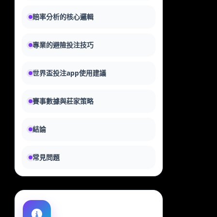
賠率分析的核心邏輯
專業的避險投注技巧
世界盃投注app使用建議
賽事數據與莊家策略
結論
常見問題