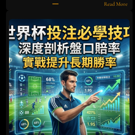
:
Read More
世
足
》
痛
失
進
攻
核
心
後
衛
！
「
最
g
e
t
運