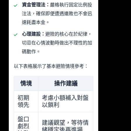
資金管理法：
嚴格執行固定比例投
注法，確保即便遭遇連敗也不會迅
速耗盡本金。
心理建設：
避險的核心在於紀律，
切忌在心情波動時做出不理性的加
碼動作。
以下表格展示了基本避險情境參考：
情境
操作建議
初期
考慮小額補入對盤
領先
以鎖利
盤口
建議觀望，等待情
劇烈
緒穩定後再進場