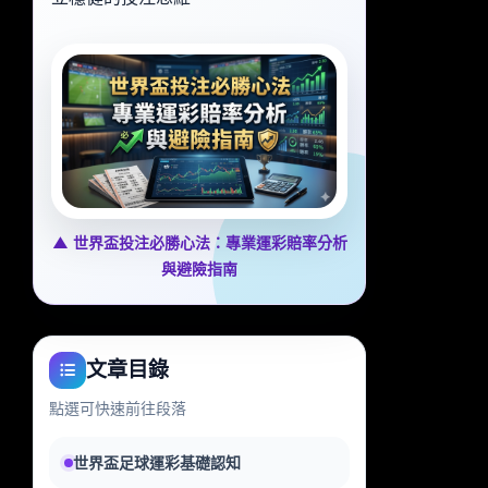
▲ 世界盃投注必勝心法：專業運彩賠率分析
與避險指南
文章目錄
點選可快速前往段落
世界盃足球運彩基礎認知