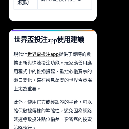
波動
世界盃投注app使用建議
現代化
世界盃投注app
提供了即時的數
據更新與快速投注功能。玩家應善用應
用程式中的推播提醒，監控心儀賽事的
盤口變化，這在瞬息萬變的世界盃賽場
上尤為重要。
此外，使用官方或經認證的平台，可以
確保數據傳輸的準確性，避免因為網路
延遲導致投注點位偏差，影響您的投資
策略執行。