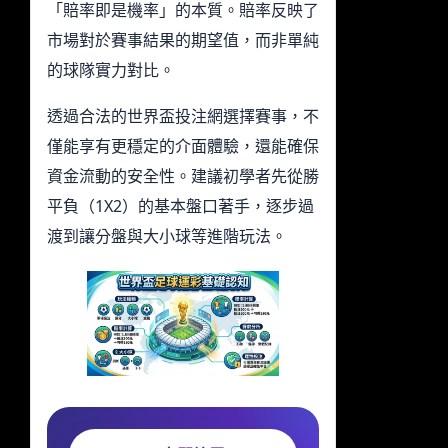
「賠率即是機率」的本質。賠率反映了
市場對於賽事結果的期望值，而非單純
的球隊實力對比。
透過合法的世界盃投注網選擇賽事，不
僅能享有更穩定的介面體驗，還能確保
資金流動的安全性。建議初學者先從勝
平負（1X2）的基本盤口著手，逐步過
渡到讓分盤與大小球等進階玩法。