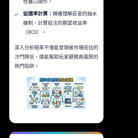
性盤口操作。
返還率計算：
精確理解莊家的抽水
機制，計算投注的期望收益率
（ROI）。
深入分析賠率不僅能發現被市場低估的
冷門隊伍，還能幫助玩家避開高風險的
熱門陷阱。