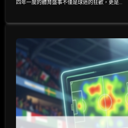
四年一度的體育盛事不僅是球迷的狂歡，更是…