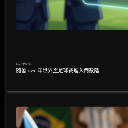
26/05/2026
隨著 2026 年世界盃足球賽進入倒數階…