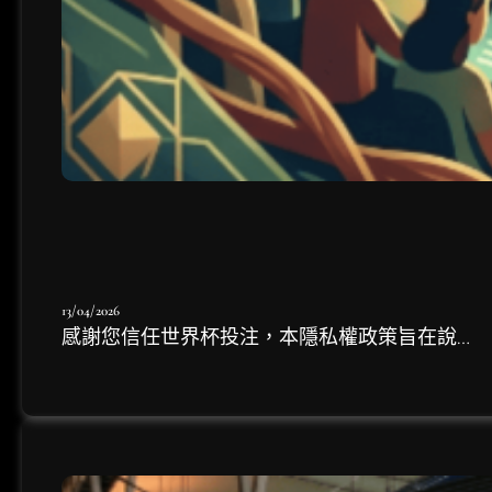
13/04/2026
感謝您信任世界杯投注，本隱私權政策旨在說…