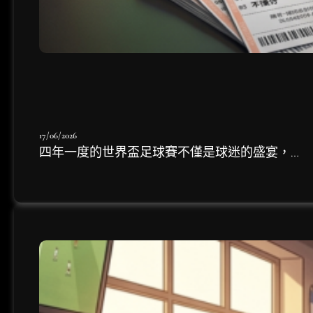
17/06/2026
四年一度的世界盃足球賽不僅是球迷的盛宴，…