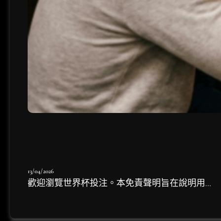
13/04/2026
歡迎瀏覽世界杯投注。本免責聲明旨在說明用…