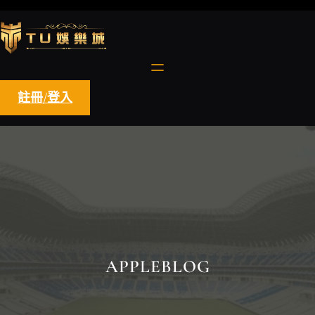
跳
至
主
要
內
容
註冊/登入
APPLEBLOG