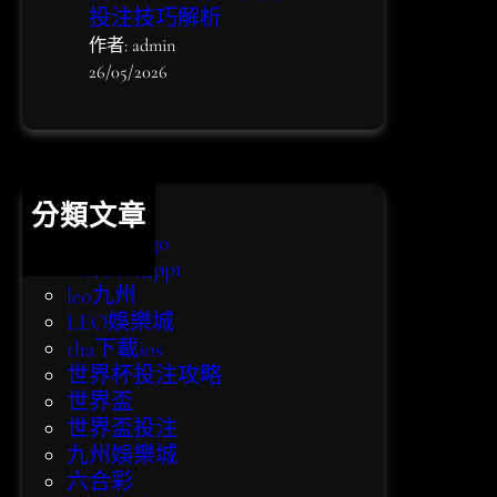
投注技巧解析
作者: admin
26/05/2026
分類文章
bingo bingo
eo娛樂城ppt
leo九州
LEO娛樂城
tha下載ios
世界杯投注攻略
世界盃
世界盃投注
九州娛樂城
六合彩