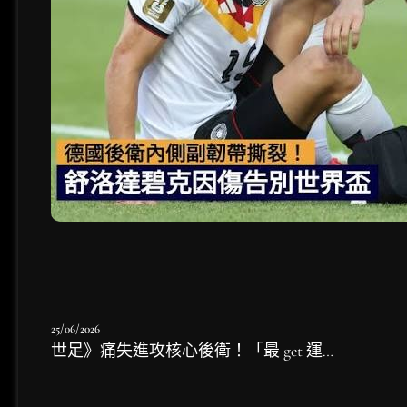
25/06/2026
世足》痛失進攻核心後衛！「最 get 運…