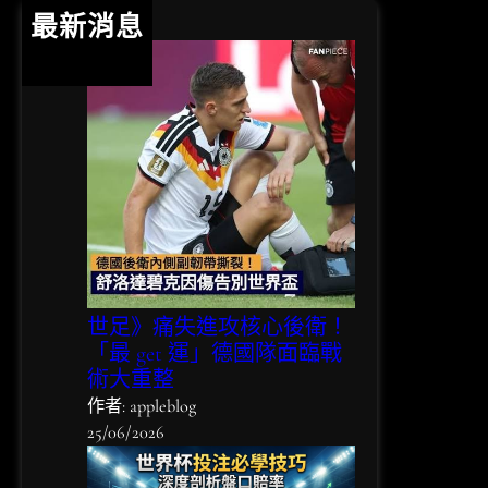
h
最新消息
世足》痛失進攻核心後衛！
「最 get 運」德國隊面臨戰
術大重整
作者: appleblog
25/06/2026