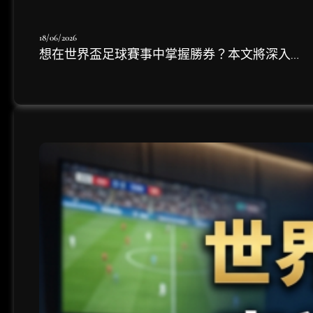
18/06/2026
想在世界盃足球賽事中掌握勝券？本文將深入…