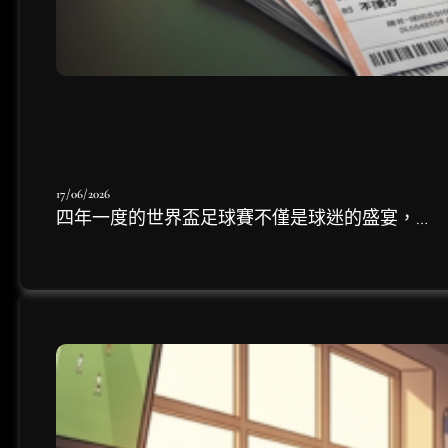
17/06/2026
四年一度的世界盃足球賽不僅是球迷的盛宴，…