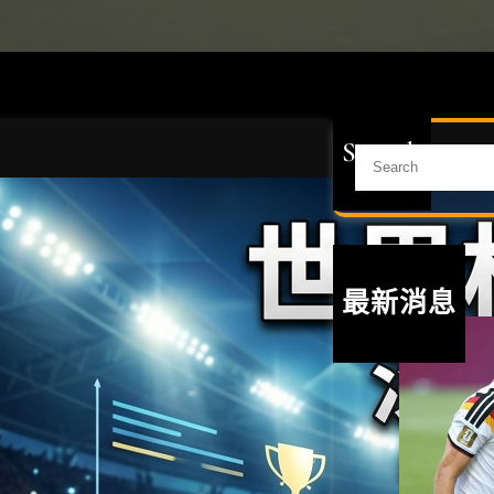
Search
S
e
a
r
c
h
最新消息