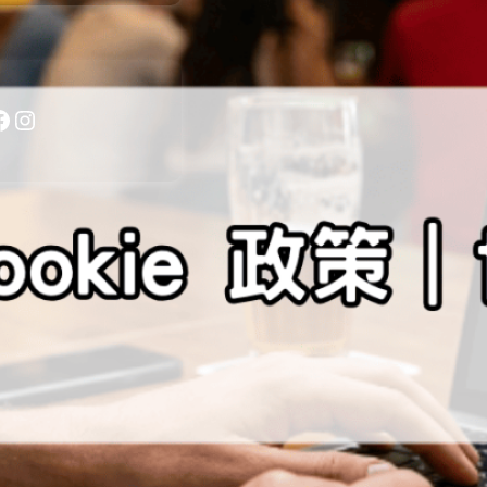
DT娛樂城
娛樂城體驗金
Instagram
界杯投注
投注平台比較
杯投注攻略
世界盃
界盃投注
界盃決賽
賠率運彩
足賽下注
娛樂leo