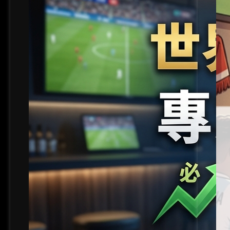
國
隊
面
臨
戰
術
大
重
整