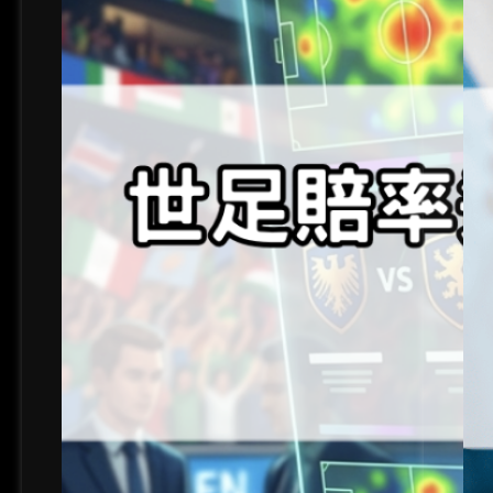
分
析
與
避
險
指
南