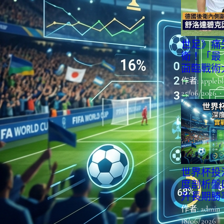
世足》痛
衛！「最 
面臨戰術
作者: applebl
25/06/2026
世界杯投
度剖析盤
升長期勝
作者: admin
18/06/2026