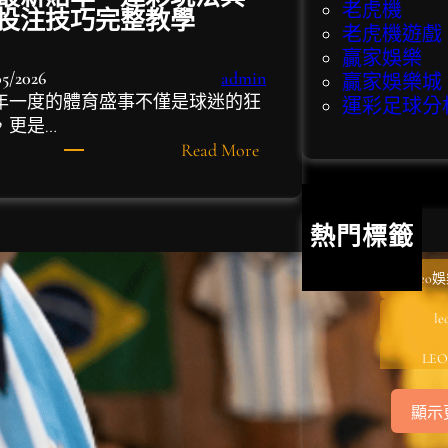
老虎機
投注技巧完整教學
老虎機遊戲
贏家娛樂
05/2026
admin
贏家娛樂城
年一度的體育盛事不僅是球迷的狂
運彩足球分
，更是…
:
Read More
世
界
盃
熱門標籤
決
賽
eo娛
怎
麼
l
下
LE
注
？
T
最
顯示
新
us