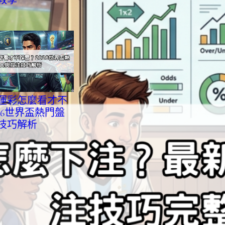
教學
運彩怎麼看才不
26世界盃熱門盤
技巧解析