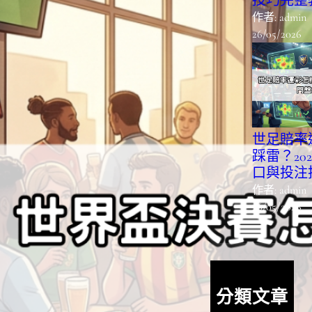
技巧完整
技
作者: admin
巧
26/05/2026
：
深
度
剖
析
盤
世足賠率
口
踩雷？20
賠
口與投注
率
作者: admin
，
26/05/2026
實
戰
提
升
長
分類文章
期