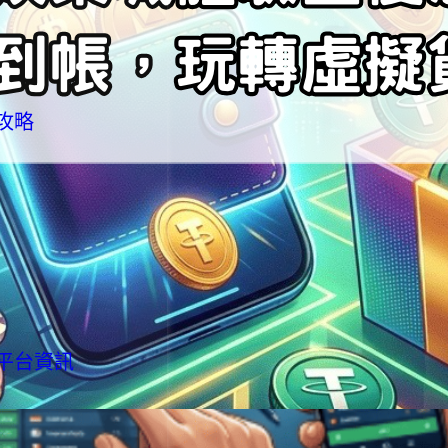
攻略
平台資訊