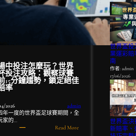
世界盃投
業運彩賠
南
場中投注怎麼玩？世界
作者: admin
杯投注攻略：觀察球賽
17/06/2026
前15分鐘趨勢，鎖定絕佳
賠率
04/2026
admin
四年一度的世界盃足球賽期間，全
玩家的…
世界盃決
:
Read More
新賠率、
場