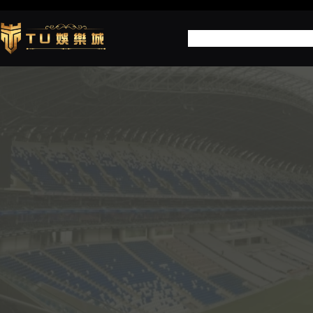
跳
至
世
主
要
內
容