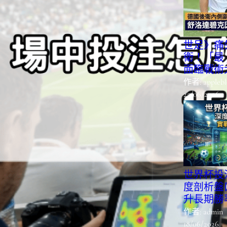
世足》痛
衛！「最 
面臨戰術
作者: applebl
25/06/2026
世界杯投
度剖析盤
升長期勝
作者: admin
18/06/2026