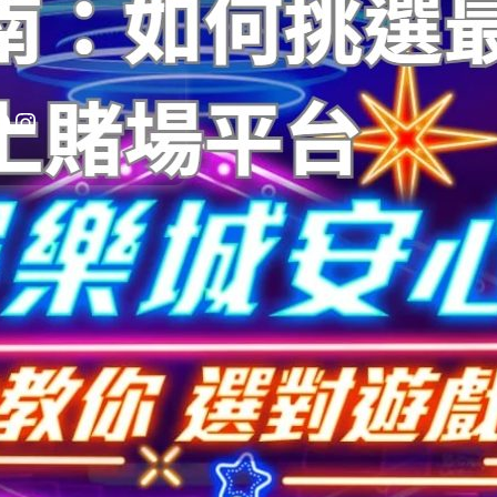
DT娛樂城
娛樂城體驗金
Instagram
界杯投注
投注平台比較
杯投注攻略
世界盃
界盃投注
界盃決賽
賠率運彩
足賽下注
娛樂leo