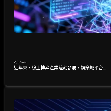
18/12/2024
近年來，線上博弈產業蓬勃發展，娛樂城平台…