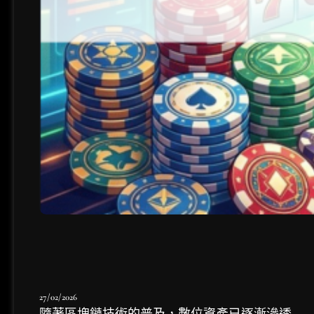
27/02/2026
隨著區塊鏈技術的普及，數位資產已逐漸滲透…