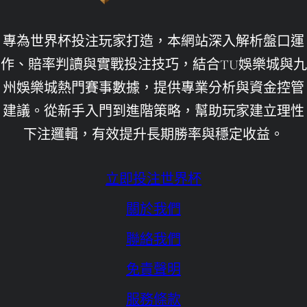
世足賽下注
九州娛樂leo
專為世界杯投注玩家打造，本網站深入解析盤口運
九州娛樂城
作、賠率判讀與實戰投注技巧，結合TU娛樂城與九
州娛樂城熱門賽事數據，提供專業分析與資金控管
九州娛樂城不出金
建議。從新手入門到進階策略，幫助玩家建立理性
九州娛樂城倒了
下注邏輯，有效提升長期勝率與穩定收益。
九州娛樂城洗錢
九州娛樂城評價
立即投注世界杯
優塔娛樂城App
關於我們
優塔娛樂城下載
聯絡我們
優塔娛樂城下載ios
免責聲明
優塔娛樂城客服
服務條款
優塔娛樂城手機版下載