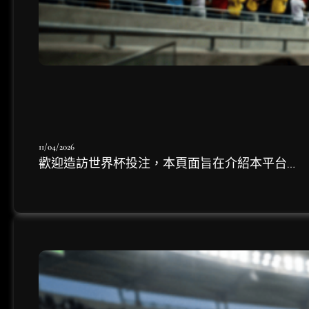
11/04/2026
歡迎造訪世界杯投注，本頁面旨在介紹本平台…