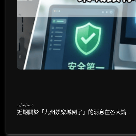
27/02/2026
近期關於「九州娛樂城倒了」的消息在各大論…