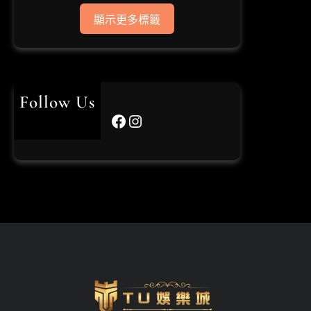
TU娛樂城
顯示更多標籤
usdt儲值
USDT娛樂城
usdt娛樂城體驗金
Follow Us
Facebook
Instagram
世界杯投注
世界杯投注平台比較
世界杯投注攻略
世界盃
世界盃投注
世界盃決賽
世足賠率運彩