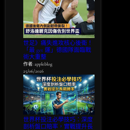
世足》痛失進攻核心後衛！
「最 get 運」德國隊面臨戰
術大重整
作者: appleblog
25/06/2026
世界杯投注必學技巧：深度
剖析盤口賠率，實戰提升長