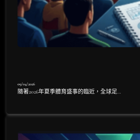
09/04/2026
隨著2026年夏季體育盛事的臨近，全球足…