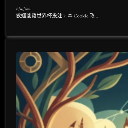
13/04/2026
歡迎瀏覽世界杯投注，本 Cookie 政…