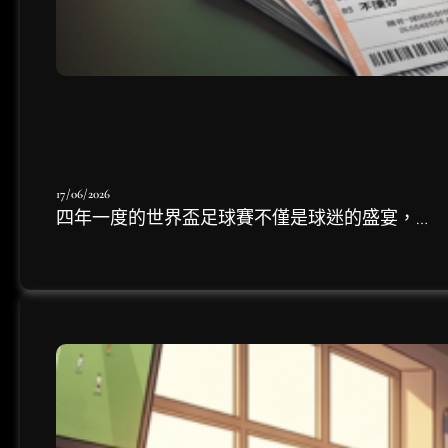
17/06/2026
四年一度的世界盃足球賽不僅是球迷的盛宴，…