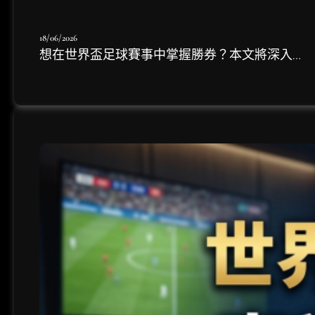
18/06/2026
想在世界盃足球賽事中掌握勝券？本文將深入…