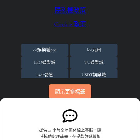
隱私權政策
免費送體驗金
Cookie 政策
六合彩即時
場中投注
場中投注基礎邏輯與核心價值
eo娛樂城ppt
leo九州
娛樂城
LEO娛樂城
TU娛樂城
娛樂城代理
usdt儲值
USDT娛樂城
娛樂城活動
usdt娛樂城體驗金
世界杯投注
顯示更多標籤
娛樂城詐騙
世界杯投注平台比較
世界杯投注攻略
淘金娛樂城
世界盃
世界盃投注
百家樂
世界盃決賽
世足賠率運彩
提供 24 小時全年無休線上客服，隨
時協助處理註冊、存提款與遊戲相
百家樂破解
世足賽下注
九州娛樂leo