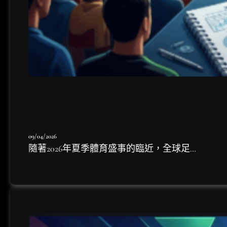
09/04/2026
隨著2026年夏季體育盛事的臨近，全球足…