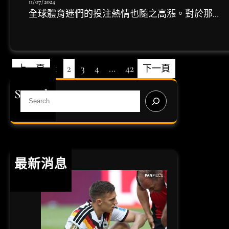
11/07/2024
全球體育迷們的投注熱情也隨之高漲。對於那…
1
2
3
4
…
42
上一頁
下一頁
Search
S
e
a
r
c
h
最新消息