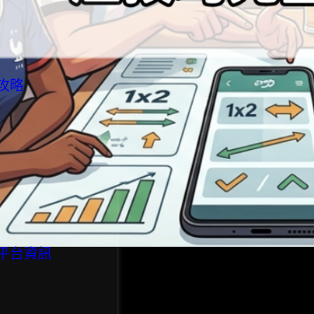
攻略
平台資訊