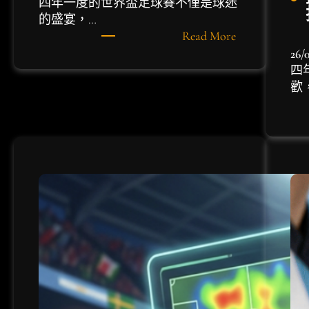
四年一度的世界盃足球賽不僅是球迷
的盛宴，…
:
Read More
世
26/
界
四
盃
歡
投
注
必
勝
心
法
：
專
業
運
彩
賠
率