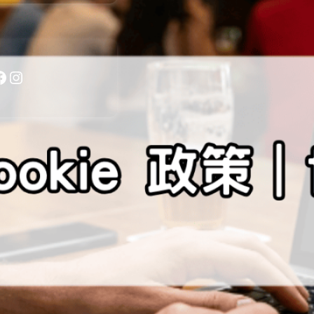
DT娛樂城
娛樂城體驗金
Instagram
界杯投注
投注平台比較
杯投注攻略
世界盃
界盃投注
界盃決賽
賠率運彩
足賽下注
娛樂leo