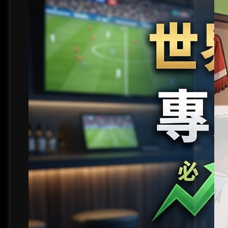
國
隊
面
臨
戰
術
大
重
整