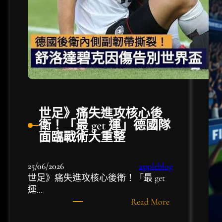
世足》痛失進攻核心後
衛！「最 get 運」德國隊
面臨戰術大重整
25/06/2026
appleblog
世足》痛失進攻核心後衛！「最 get
運…
:
Read More
世