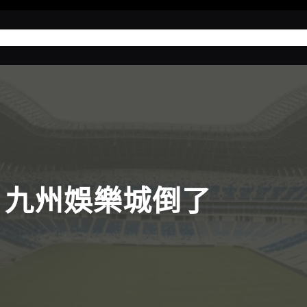
界杯投注攻略
運彩足球分析
場中投注
娛樂城推薦
九州娛樂城倒了