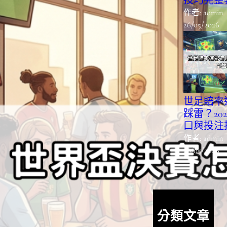
技巧完整
技
作者: admin
巧
26/05/2026
：
深
度
剖
析
盤
世足賠率
口
踩雷？20
賠
口與投注
率
作者: admin
，
26/05/2026
實
戰
提
升
長
分類文章
期