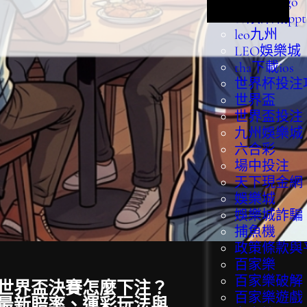
bingo bingo
勝
eo娛樂城ppt
率
leo九州
LEO娛樂城
tha下載ios
世界杯投注
世界盃
世界盃投注
九州娛樂城
六合彩
場中投注
天下現金網
娛樂城
娛樂城詐騙
捕魚機
政策條款與
百家樂
百家樂破解
世界盃決賽怎麼下注？
百家樂遊戲
最新賠率、運彩玩法與