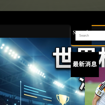
Search
S
e
a
r
c
h
最新消息