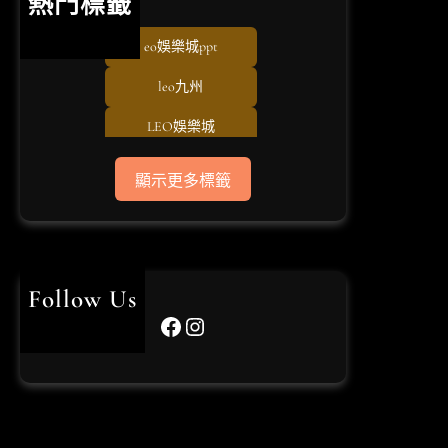
熱門標籤
eo娛樂城ppt
leo九州
LEO娛樂城
TU娛樂城
顯示更多標籤
usdt儲值
USDT娛樂城
usdt娛樂城體驗金
Follow Us
Facebook
Instagram
世界杯投注
世界杯投注平台比較
世界杯投注攻略
世界盃