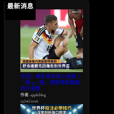
h
最新消息
世足》痛失進攻核心後衛！
「最 get 運」德國隊面臨戰
術大重整
作者: appleblog
25/06/2026