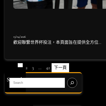
13/04/2026
歡迎聯繫世界杯投注，本頁面旨在提供全方位…
1
2
3
…
42
下一頁
Search
S
e
a
r
c