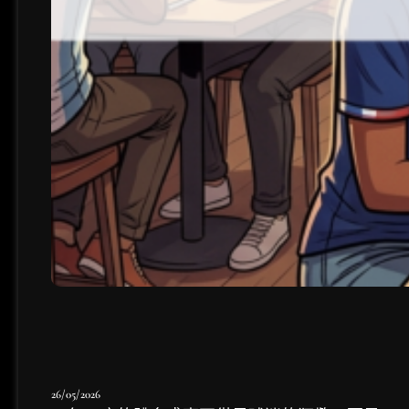
26/05/2026