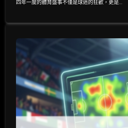
四年一度的體育盛事不僅是球迷的狂歡，更是…