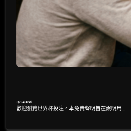
13/04/2026
歡迎瀏覽世界杯投注。本免責聲明旨在說明用…