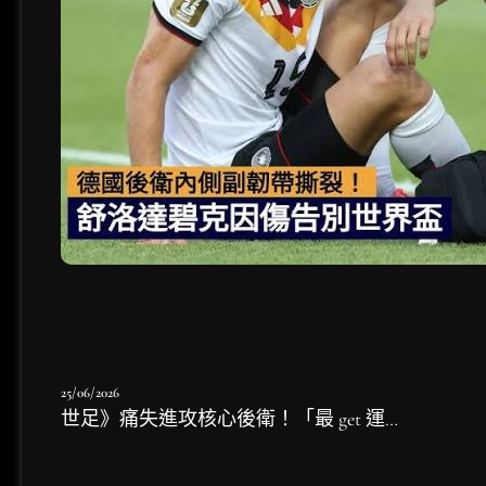
25/06/2026
世足》痛失進攻核心後衛！「最 get 運…