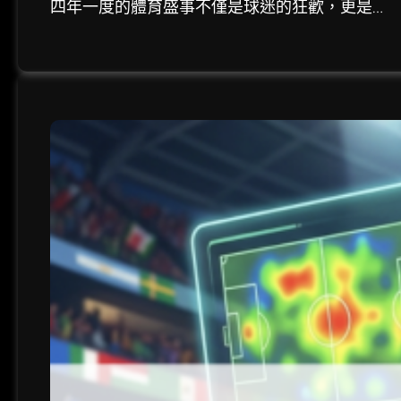
四年一度的體育盛事不僅是球迷的狂歡，更是…