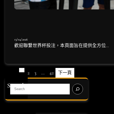
13/04/2026
歡迎聯繫世界杯投注，本頁面旨在提供全方位…
1
2
3
…
42
下一頁
Search
S
e
a
r
c