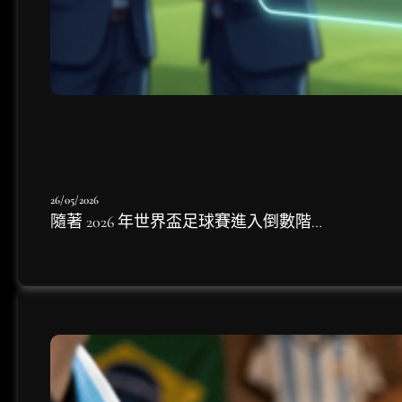
26/05/2026
隨著 2026 年世界盃足球賽進入倒數階…