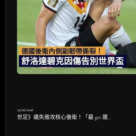
25/06/2026
世足》痛失進攻核心後衛！「最 get 運…