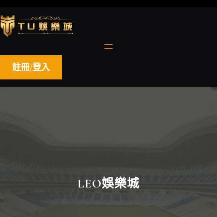
跳
至
主
要
內
容
註冊/登入
LEO娛樂城