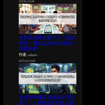
17/06/2026
世界盃決賽怎麼下注？最新
賠率、運彩玩法與投注技巧
完整教學
作者: admin
26/05/2026
世足賠率運彩怎麼看才不踩
雷？2026世界盃熱門盤口與