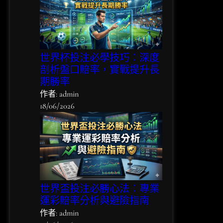
世界杯投注必學技巧：深度
剖析盤口賠率，實戰提升長
期勝率
作者: admin
18/06/2026
世界盃投注必勝心法：專業
運彩賠率分析與避險指南
作者: admin