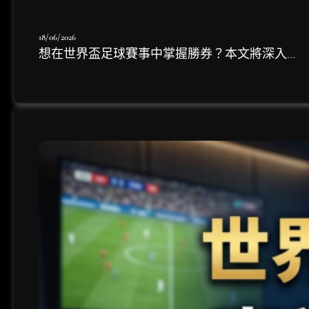
18/06/2026
想在世界盃足球賽事中掌握勝券？本文將深入…