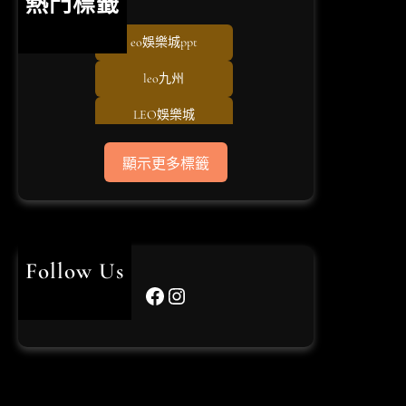
熱門標籤
eo娛樂城ppt
leo九州
LEO娛樂城
TU娛樂城
顯示更多標籤
usdt儲值
USDT娛樂城
usdt娛樂城體驗金
Follow Us
Facebook
Instagram
世界杯投注
世界杯投注平台比較
世界杯投注攻略
世界盃