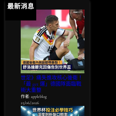
h
最新消息
世足》痛失進攻核心後衛！
「最 get 運」德國隊面臨戰
術大重整
作者: appleblog
25/06/2026