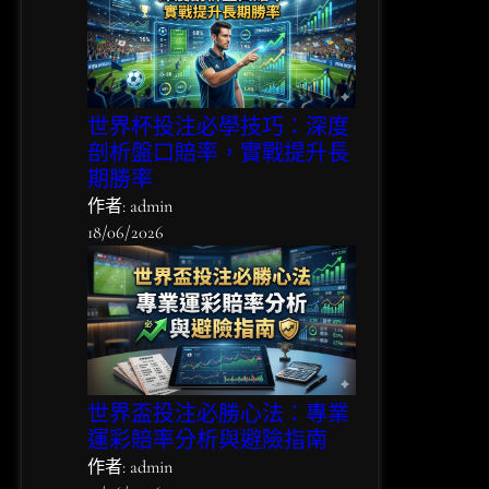
世界杯投注必學技巧：深度
剖析盤口賠率，實戰提升長
期勝率
作者: admin
18/06/2026
世界盃投注必勝心法：專業
運彩賠率分析與避險指南
作者: admin