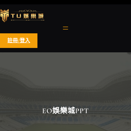
跳
至
主
要
內
容
註冊/登入
EO娛樂城PPT