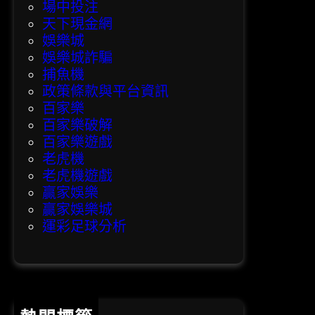
場中投注
天下現金網
娛樂城
娛樂城詐騙
捕魚機
政策條款與平台資訊
百家樂
百家樂破解
百家樂遊戲
老虎機
老虎機遊戲
贏家娛樂
贏家娛樂城
運彩足球分析