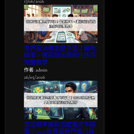
17/06/2026
世界盃決賽怎麼下注？最新
賠率、運彩玩法與投注技巧
完整教學
作者: admin
26/05/2026
世足賠率運彩怎麼看才不踩
雷？2026世界盃熱門盤口與