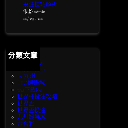
投注技巧解析
作者: admin
26/05/2026
分類文章
bingo bingo
eo娛樂城ppt
leo九州
LEO娛樂城
tha下載ios
世界杯投注攻略
世界盃
世界盃投注
九州娛樂城
六合彩