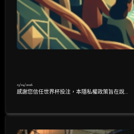
13/04/2026
感謝您信任世界杯投注，本隱私權政策旨在說…