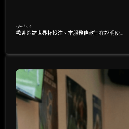
13/04/2026
歡迎造訪世界杯投注。本服務條款旨在說明使…