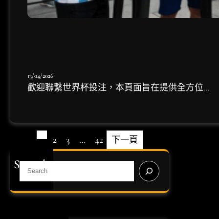
13/04/2026
歡迎聯繫世界杯投注，本頁面旨在提供全方位…
1
2
3
…
42
下一頁
Search
S
e
a
r
c