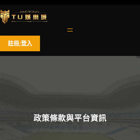
跳
至
主
要
內
容
註冊/登入
政策條款與平台資訊