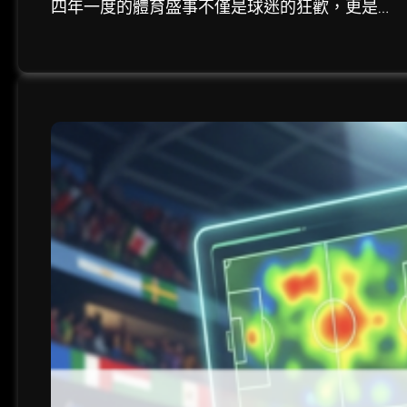
四年一度的體育盛事不僅是球迷的狂歡，更是…