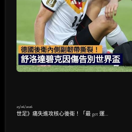
25/06/2026
世足》痛失進攻核心後衛！「最 get 運…