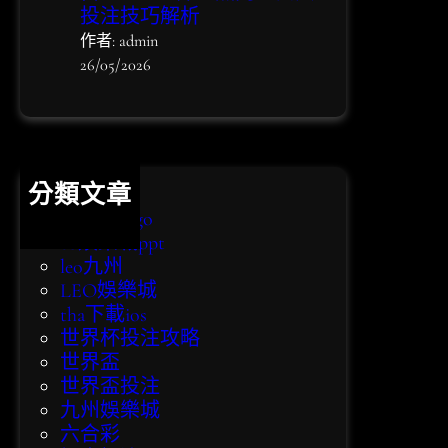
投注技巧解析
作者: admin
26/05/2026
分類文章
bingo bingo
eo娛樂城ppt
leo九州
LEO娛樂城
tha下載ios
世界杯投注攻略
世界盃
世界盃投注
九州娛樂城
六合彩