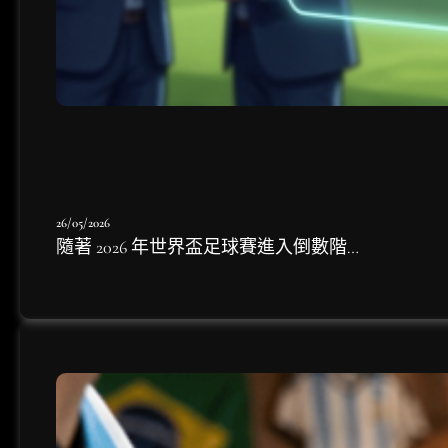
26/05/2026
隨著 2026 年世界盃足球賽進入倒數階…