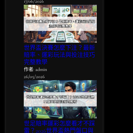
17/06/2026
世界盃決賽怎麼下注？最新
賠率、運彩玩法與投注技巧
完整教學
作者: admin
26/05/2026
世足賠率運彩怎麼看才不踩
雷？2026世界盃熱門盤口與