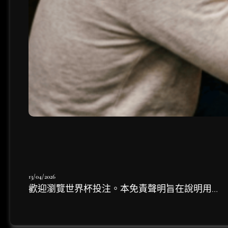
13/04/2026
歡迎瀏覽世界杯投注。本免責聲明旨在說明用…