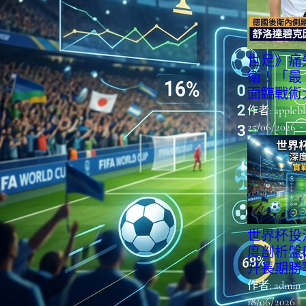
世足》痛
衛！「最 
面臨戰術
作者: applebl
25/06/2026
世界杯投
度剖析盤
升長期勝
作者: admin
18/06/2026