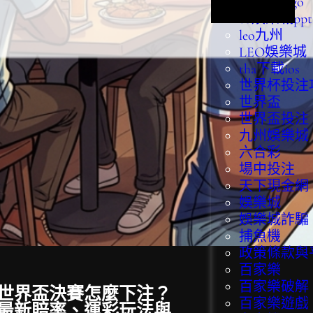
bingo bingo
勝
eo娛樂城ppt
率
leo九州
LEO娛樂城
tha下載ios
世界杯投注
世界盃
世界盃投注
九州娛樂城
六合彩
場中投注
天下現金網
娛樂城
娛樂城詐騙
捕魚機
政策條款與
百家樂
百家樂破解
世界盃決賽怎麼下注？
百家樂遊戲
最新賠率、運彩玩法與