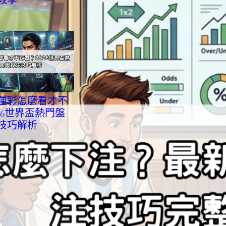
教學
運彩怎麼看才不
26世界盃熱門盤
技巧解析