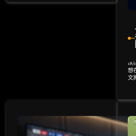
足
》
痛
失
進
攻
核
心
後
18/
衛
想
！
文
「
最
g
e
t
運
」
德