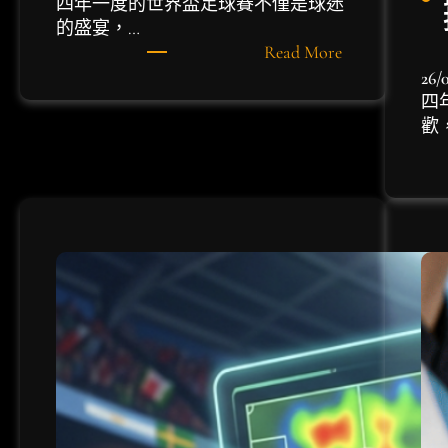
四年一度的世界盃足球賽不僅是球迷
的盛宴，…
:
Read More
世
26/
界
四
盃
歡
投
注
必
勝
心
法
：
專
業
運
彩
賠
率