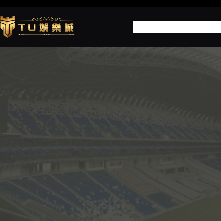
跳
至
世
主
要
內
容