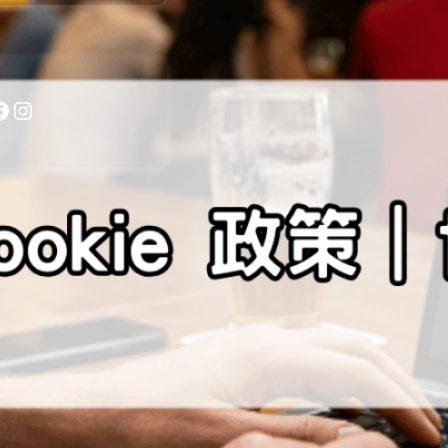
DT娛樂城
娛樂城體驗金
Instagram
界杯投注
投注平台比較
杯投注攻略
世界盃
界盃投注
界盃決賽
賠率運彩
足賽下注
娛樂leo