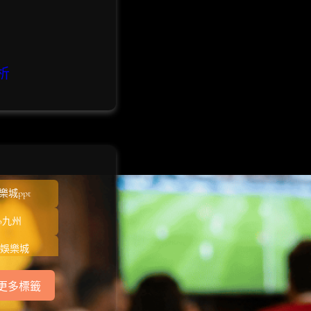
析
樂城ppt
eo九州
O娛樂城
U娛樂城
更多標籤
dt儲值