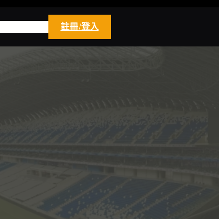
註冊/登入