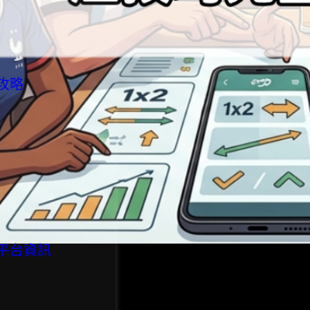
攻略
平台資訊