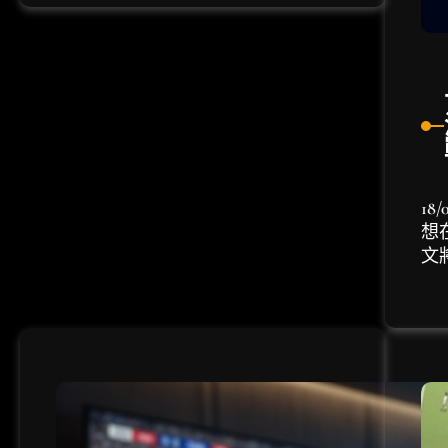
足
》
痛
失
進
攻
核
心
後
18/
衛
想
！
文
「
最
g
e
t
運
」
德