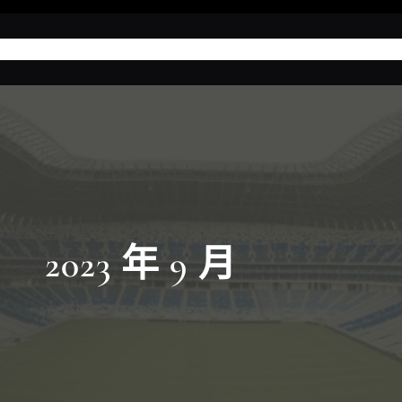
界杯投注攻略
運彩足球分析
場中投注
娛樂城推薦
2023 年 9 月