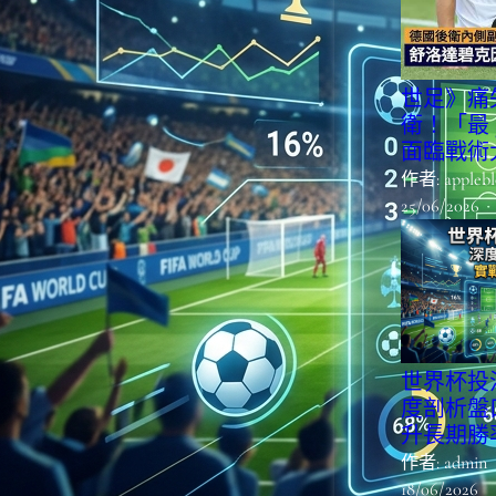
世足》痛
衛！「最 
面臨戰術
作者: applebl
25/06/2026
世界杯投
度剖析盤
升長期勝
作者: admin
18/06/2026