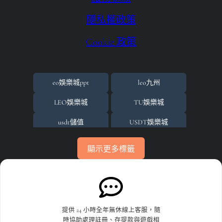
優塔娛樂城手機版下載
隱私權政策
免費送體驗金
Cookie 政策
六合彩即時
場中投注
場中投注基礎邏輯與核心價值
eo娛樂城ppt
leo九州
娛樂城
LEO娛樂城
TU娛樂城
娛樂城代理
usdt儲值
USDT娛樂城
娛樂城活動
usdt娛樂城體驗金
世界杯投注
顯示更多標籤
娛樂城詐騙
世界杯投注平台比較
世界杯投注攻略
淘金娛樂城
世界盃
世界盃投注
百家樂
世界盃決賽
世足賠率運彩
提供 24 小時全年無休線上客服，隨
時協助處理註冊、存提款與遊戲相
百家樂破解
世足賽下注
九州娛樂leo