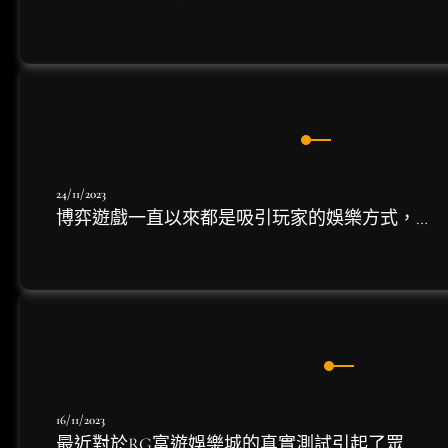
24/11/2023
博弈遊戲一直以來都是吸引玩家的娛樂方式，…
16/11/2023
最近對於RG富遊娛樂城的真實測試引起了眾…