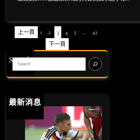
1
2
3
4
5
…
42
上一頁
下一頁
Search
S
e
a
r
c
h
最新消息