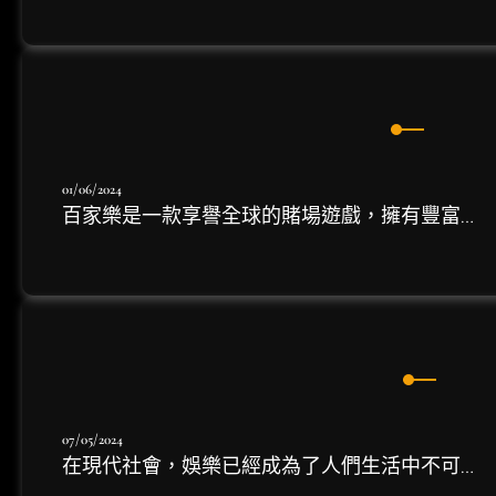
01/06/2024
百家樂是一款享譽全球的賭場遊戲，擁有豐富…
07/05/2024
在現代社會，娛樂已經成為了人們生活中不可…