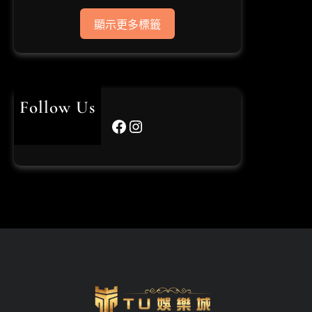
TU娛樂城
顯示更多標籤
usdt儲值
USDT娛樂城
usdt娛樂城體驗金
Follow Us
Facebook
Instagram
世界杯投注
世界杯投注平台比較
世界杯投注攻略
世界盃
世界盃投注
世界盃決賽
世足賠率運彩