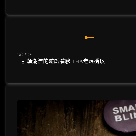
25/01/2024
1. 引領潮流的遊戲體驗 THA老虎機以…