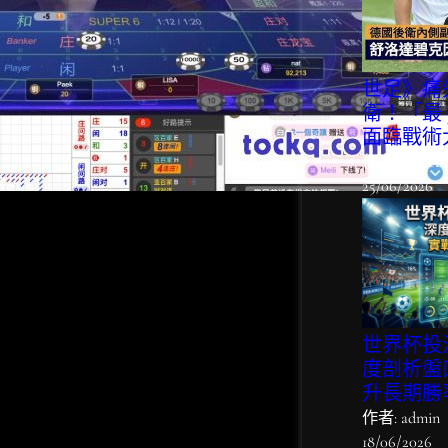
玩
免
費
體
世足》痛
驗
衛！「最 
，
面臨戰術
賺
作者: applebl
錢
25/06/2026
機
會
無
限
世界杯投
度剖析盤
升長期勝
作者: admin
18/06/2026