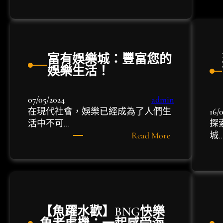
T
U
百
家
樂
富有娛樂城：豐富您的
彩
娛樂生活！
金
百
07/05/2024
admin
萬
在現代社會，娛樂已經成為了人們生
16/
起
活中不可…
探
跳
:
Read More
城
-
富
現
有
場
娛
直
樂
播
城
下
：
注
【魚躍水歡】BNG快樂
豐
攻