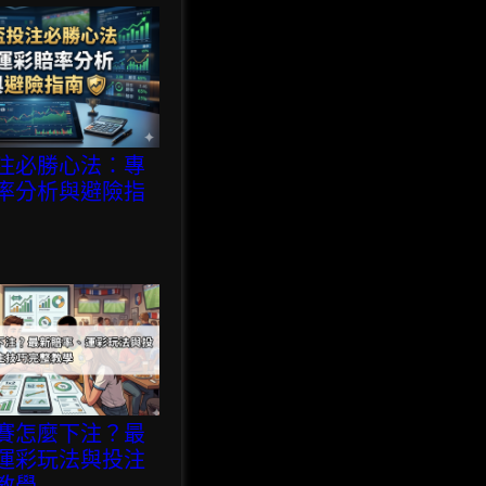
注必勝心法：專
率分析與避險指
賽怎麼下注？最
運彩玩法與投注