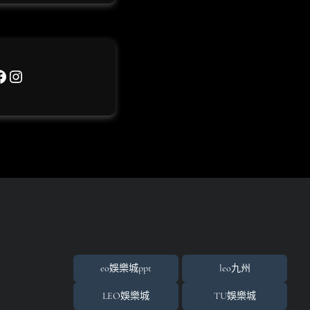
DT娛樂城
娛樂城體驗金
Instagram
界杯投注
投注平台比較
杯投注攻略
世界盃
界盃投注
界盃決賽
賠率運彩
eo娛樂城ppt
leo九州
足賽下注
LEO娛樂城
TU娛樂城
娛樂leo