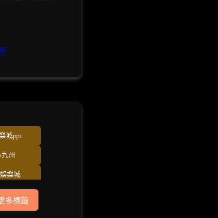
析
樂城ppt
eo九州
O娛樂城
U娛樂城
更多標籤
dt儲值