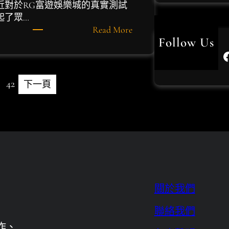
近對於RG富遊娛樂城的真實測試
US
起了眾…
:
Read More
usdt
Follow Us
r
g
Facebook
世
富
遊
世界杯
42
下一頁
娛
世界
樂
城
真
實
世
測
世
試
！
世足
錢
關於我們
到
世
聯絡我們
底
九州
有
作、