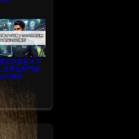
教學
運彩怎麼看才不
26世界盃熱門盤
技巧解析