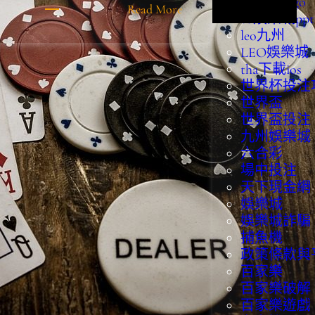
bingo bingo
:
Read More
口
！
eo娛樂城ppt
娛
碑
leo九州
樂
爆
LEO娛樂城
城
表
tha下載ios
p
，
世界杯投注
p
機
世界盃
t
會
世界盃投注
評
就
九州娛樂城
價
在
六合彩
出
眼
場中投注
爐
前
天下現金網
！
！
娛樂城
哪
娛樂城詐騙
家
捕魚機
娛
政策條款與
樂
百家樂
城
百家樂破解
最
百家樂遊戲
受