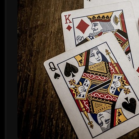
老
虎
機
：
一
起
感
受
海
洋
的
律
動
！