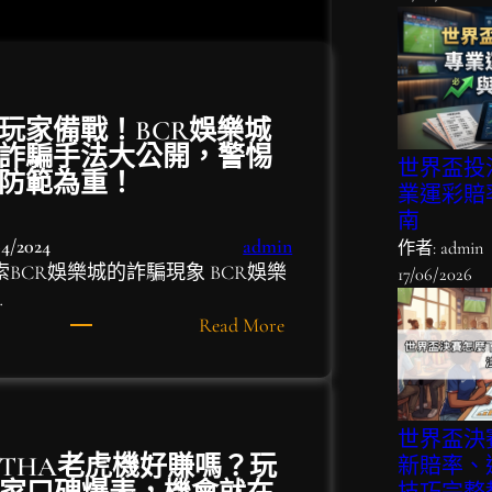
玩家備戰！BCR娛樂城
詐騙手法大公開，警惕
世界盃投
防範為重！
業運彩賠
南
04/2024
admin
作者: admin
索BCR娛樂城的詐騙現象 BCR娛樂
17/06/2026
…
:
Read More
玩
家
備
戰
世界盃決
！
THA老虎機好賺嗎？玩
新賠率、
B