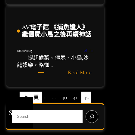
萬
下
審
元
現
批
公
金
_
開
網
AV電子館 《捕魚達人》
綜
征
逗
繼僵屍小鳥之後再續神話
合
選
貓
體
資
打
育
admin
01/02/2017
助
鳥
提起偷菜、僵屍、小鳥,沙
體
捕
龍娛樂，略懂…
育
魚
:
Read More
賽
動
A
事
物
V
項
類
電
目
1
…
40
41
42
上一頁
游
子
_
戲
館
彩
Search
與
S
《
票
安
e
捕
卓
a
魚
手