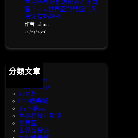
世足賠率運彩怎麼看才不踩
雷？2026世界盃熱門盤口與
投注技巧解析
作者: admin
26/05/2026
分類文章
bingo bingo
eo娛樂城ppt
leo九州
LEO娛樂城
tha下載ios
世界杯投注攻略
世界盃
世界盃投注