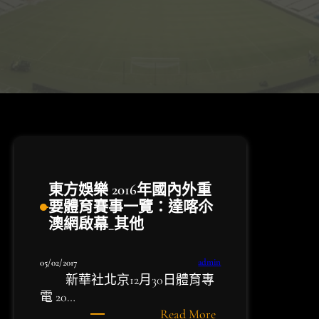
東方娛樂 2016年國內外重
要體育賽事一覽：達喀尒
澳網啟幕_其他
admin
05/02/2017
新華社北京12月30日體育專
電 20…
:
Read More