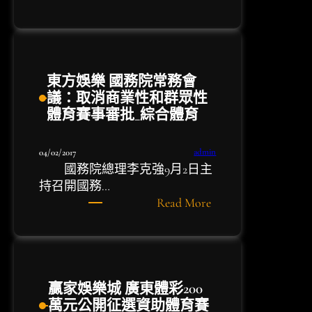
東
方
娛
樂
2
東方娛樂 國務院常務會
0
議：取消商業性和群眾性
1
體育賽事審批_綜合體育
6
年
admin
04/02/2017
國
國務院總理李克強9月2日主
內
持召開國務…
外
:
Read More
重
東
要
方
體
娛
育
樂
賽
國
贏家娛樂城 廣東體彩200
事
務
萬元公開征選資助體育賽