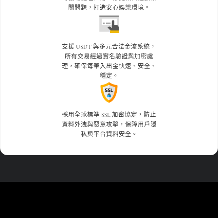
關問題，打造安心娛樂環境。
百家樂遊戲
九州娛樂城
九州娛樂城不出金
百家樂預測
九州娛樂城倒了
九州娛樂城洗錢
支援 USDT 與多元合法金流系統，
所有交易經過實名驗證與加密處
真人荷官
九州娛樂城評價
優塔娛樂城App
理，確保每筆入出金快速、安全、
穩定。
線上下注世足
優塔娛樂城下載
優塔娛樂城下載ios
老虎機遊戲
優塔娛樂城客服
優塔娛樂城手機版下載
採用全球標準 SSL 加密協定，防止
註冊送體驗金
免費送體驗金
六合彩即時
資料外洩與惡意攻擊，保障用戶隱
私與平台資料安全。
賓果賓果作弊
場中投注
場中投注基礎邏輯與核心價值
運彩足球分析
娛樂城
娛樂城代理
娛樂城活動
娛樂城詐騙
淘金娛樂城
百家樂
百家樂破解
百家樂遊戲