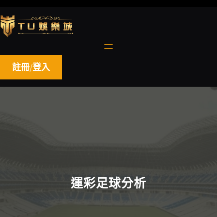
跳
至
主
要
內
容
註冊/登入
運彩足球分析