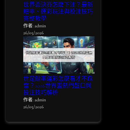
世界盃決賽怎麼下注？最新
賠率、運彩玩法與投注技巧
完整教學
作者: admin
26/05/2026
世足賠率運彩怎麼看才不踩
雷？2026世界盃熱門盤口與
投注技巧解析
作者: admin
26/05/2026