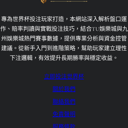
世足賽下注
九州娛樂leo
專為世界杯投注玩家打造，本網站深入解析盤口運
九州娛樂城
作、賠率判讀與實戰投注技巧，結合TU娛樂城與九
州娛樂城熱門賽事數據，提供專業分析與資金控管
九州娛樂城不出金
建議。從新手入門到進階策略，幫助玩家建立理性
九州娛樂城倒了
下注邏輯，有效提升長期勝率與穩定收益。
九州娛樂城洗錢
九州娛樂城評價
立即投注世界杯
優塔娛樂城App
關於我們
優塔娛樂城下載
聯絡我們
優塔娛樂城下載ios
免責聲明
優塔娛樂城客服
服務條款