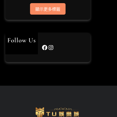
TU娛樂城
顯示更多標籤
usdt儲值
USDT娛樂城
usdt娛樂城體驗金
Follow Us
Facebook
Instagram
世界杯投注
世界杯投注平台比較
世界杯投注攻略
世界盃
世界盃投注
世界盃決賽
世足賠率運彩