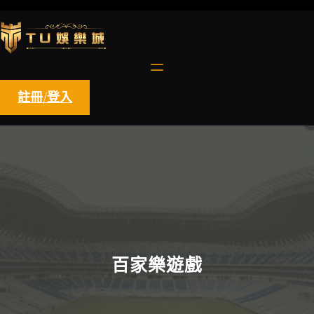
跳
至
主
要
內
容
註冊/登入
百家樂遊戲