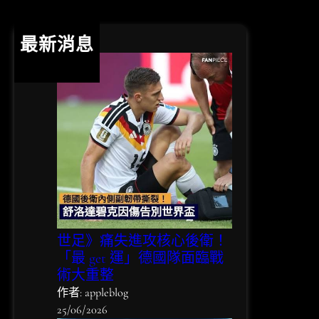
r
達
機
c
人
推
h
》
最新消息
薦
繼
(
僵
6
屍
)
小
鳥
之
後
再
續
神
話
世足》痛失進攻核心後衛！
「最 get 運」德國隊面臨戰
術大重整
作者: appleblog
25/06/2026