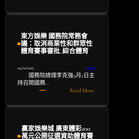
東
方
娛
樂
2
東方娛樂 國務院常務會
0
議：取消商業性和群眾性
1
體育賽事審批_綜合體育
6
年
admin
04/02/2017
國
國務院總理李克強9月2日主
內
持召開國務…
外
:
Read More
重
東
要
方
體
娛
育
樂
賽
國
贏家娛樂城 廣東體彩200
事
務
萬元公開征選資助體育賽