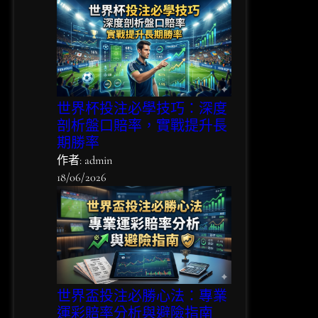
世界杯投注必學技巧：深度
剖析盤口賠率，實戰提升長
期勝率
作者: admin
18/06/2026
世界盃投注必勝心法：專業
運彩賠率分析與避險指南