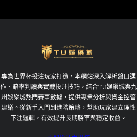
世界盃
世界盃投注
世界盃決賽
世足賠率運彩
世足賽下注
九州娛樂leo
專為世界杯投注玩家打造，本網站深入解析盤口運
九州娛樂城
作、賠率判讀與實戰投注技巧，結合TU娛樂城與九
州娛樂城熱門賽事數據，提供專業分析與資金控管
九州娛樂城不出金
建議。從新手入門到進階策略，幫助玩家建立理性
九州娛樂城倒了
下注邏輯，有效提升長期勝率與穩定收益。
九州娛樂城洗錢
九州娛樂城評價