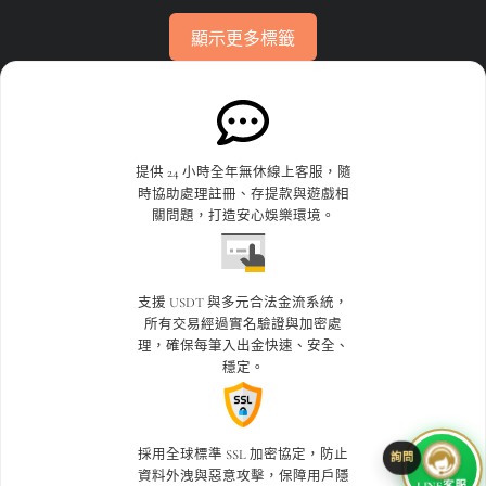
娛樂城活動
usdt娛樂城體驗金
世界杯投注
顯示更多標籤
娛樂城詐騙
世界杯投注平台比較
世界杯投注攻略
淘金娛樂城
世界盃
世界盃投注
百家樂
世界盃決賽
世足賠率運彩
提供 24 小時全年無休線上客服，隨
時協助處理註冊、存提款與遊戲相
百家樂破解
世足賽下注
九州娛樂leo
關問題，打造安心娛樂環境。
百家樂遊戲
九州娛樂城
九州娛樂城不出金
百家樂預測
九州娛樂城倒了
九州娛樂城洗錢
支援 USDT 與多元合法金流系統，
所有交易經過實名驗證與加密處
真人荷官
九州娛樂城評價
優塔娛樂城App
理，確保每筆入出金快速、安全、
穩定。
線上下注世足
優塔娛樂城下載
優塔娛樂城下載ios
老虎機遊戲
優塔娛樂城客服
優塔娛樂城手機版下載
採用全球標準 SSL 加密協定，防止
註冊送體驗金
免費送體驗金
六合彩即時
資料外洩與惡意攻擊，保障用戶隱