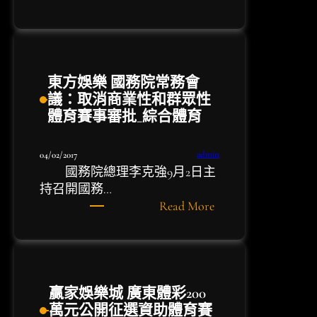
東
方
娛
樂
2
東方娛樂 國務院常務會
0
議：取消商業性和群眾性
1
體育賽事審批_綜合體育
6
年
admin
04/02/2017
國
國務院總理李克強9月2日主
內
持召開國務…
外
:
Read More
重
東
要
方
體
娛
育
樂
賽
國
贏家娛樂城 廣東體彩200
事
務
萬元公開征選資助體育賽