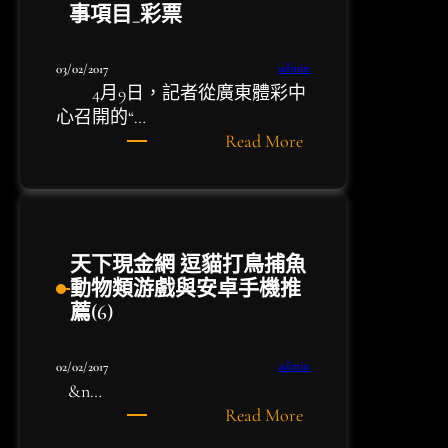
一
院
事項目_彩票
覽
常
：
務
admin
03/02/2017
達
會
4月9日，記者從廣東體彩中
喀
議
心召開的“…
尒
：
:
Read More
澳
取
贏
網
消
家
啟
商
娛
幕
業
樂
_
性
城
天下現金網 逗貓打鳥捕魚
其
和
廣
動物類游戲與安卓手機推
他
群
東
薦(6)
眾
體
性
彩
admin
02/02/2017
體
2
&n…
育
0
:
Read More
賽
0
天
事