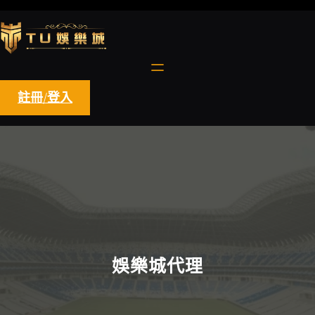
跳
至
主
要
內
容
註冊/登入
娛樂城代理