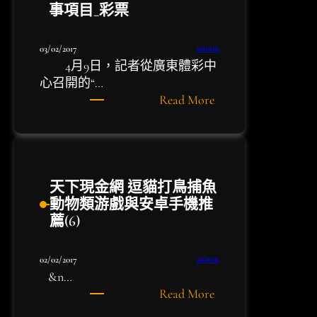
一
院
事項目_彩票
覽
常
：
務
admin
03/02/2017
達
會
4月9日，記者從廣東體彩中
喀
議
心召開的“…
尒
：
:
Read More
澳
取
贏
網
消
家
啟
商
娛
幕
業
樂
_
性
城
天下現金網 逗貓打鳥捕魚
其
和
廣
動物類游戲與安卓手機推
他
群
東
薦(6)
眾
體
性
彩
admin
02/02/2017
體
2
&n…
育
0
:
Read More
賽
0
天
事