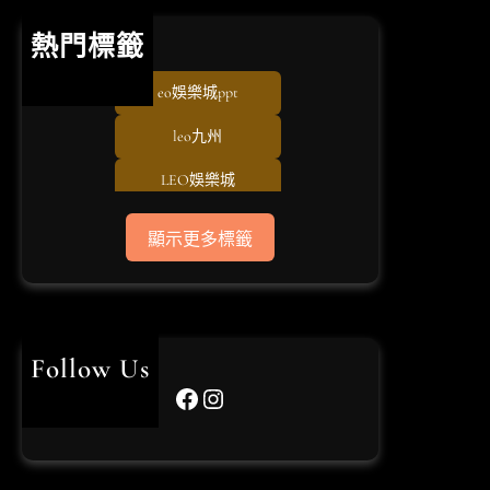
熱門標籤
eo娛樂城ppt
leo九州
LEO娛樂城
TU娛樂城
顯示更多標籤
usdt儲值
USDT娛樂城
usdt娛樂城體驗金
Follow Us
Facebook
Instagram
世界杯投注
世界杯投注平台比較
世界杯投注攻略