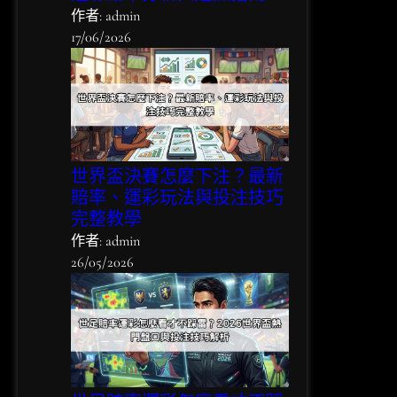
作者: admin
17/06/2026
世界盃決賽怎麼下注？最新
賠率、運彩玩法與投注技巧
完整教學
作者: admin
26/05/2026