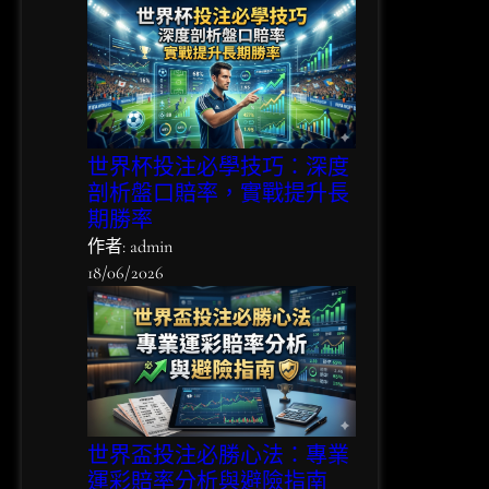
世界杯投注必學技巧：深度
剖析盤口賠率，實戰提升長
期勝率
作者: admin
18/06/2026
世界盃投注必勝心法：專業
運彩賠率分析與避險指南