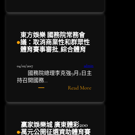
東
方
娛
樂
2
東方娛樂 國務院常務會
0
議：取消商業性和群眾性
1
體育賽事審批_綜合體育
6
年
admin
04/02/2017
國
國務院總理李克強9月2日主
內
持召開國務…
外
:
Read More
重
東
要
方
體
娛
育
樂
賽
國
贏家娛樂城 廣東體彩200
事
務
萬元公開征選資助體育賽