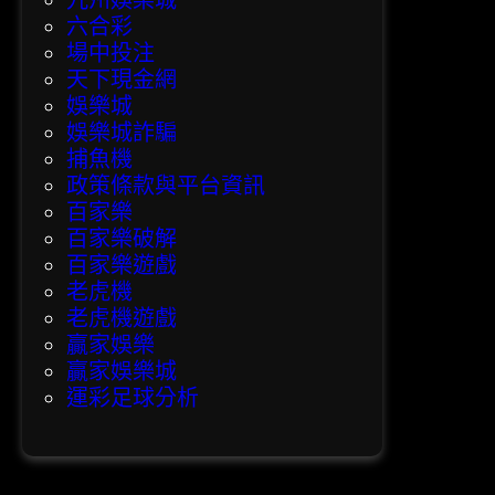
九州娛樂城
六合彩
場中投注
天下現金網
娛樂城
娛樂城詐騙
捕魚機
政策條款與平台資訊
百家樂
百家樂破解
百家樂遊戲
老虎機
老虎機遊戲
贏家娛樂
贏家娛樂城
運彩足球分析