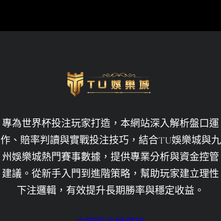
世界盃
世界盃投注
世界盃決賽
世足賠率運彩
世足賽下注
九州娛樂leo
專為世界杯投注玩家打造，本網站深入解析盤口運
九州娛樂城
作、賠率判讀與實戰投注技巧，結合TU娛樂城與九
州娛樂城熱門賽事數據，提供專業分析與資金控管
九州娛樂城不出金
建議。從新手入門到進階策略，幫助玩家建立理性
九州娛樂城倒了
下注邏輯，有效提升長期勝率與穩定收益。
九州娛樂城洗錢
九州娛樂城評價