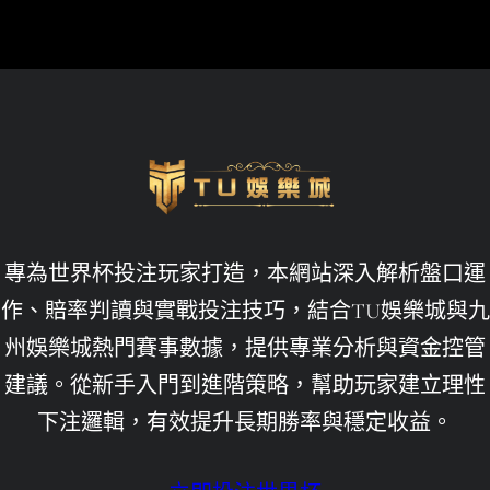
世界盃
世界盃投注
世界盃決賽
世足賠率運彩
世足賽下注
九州娛樂leo
專為世界杯投注玩家打造，本網站深入解析盤口運
九州娛樂城
作、賠率判讀與實戰投注技巧，結合TU娛樂城與九
州娛樂城熱門賽事數據，提供專業分析與資金控管
九州娛樂城不出金
建議。從新手入門到進階策略，幫助玩家建立理性
九州娛樂城倒了
下注邏輯，有效提升長期勝率與穩定收益。
九州娛樂城洗錢
九州娛樂城評價