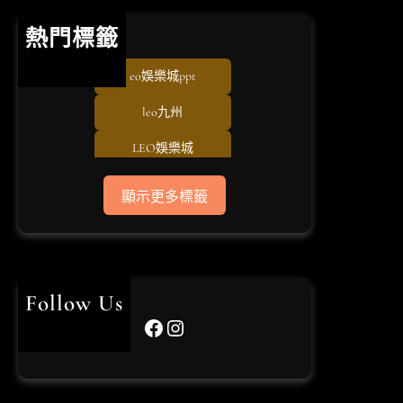
熱門標籤
eo娛樂城ppt
leo九州
LEO娛樂城
TU娛樂城
顯示更多標籤
usdt儲值
USDT娛樂城
usdt娛樂城體驗金
Follow Us
Facebook
Instagram
世界杯投注
世界杯投注平台比較
世界杯投注攻略