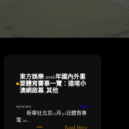
東方娛樂 2016年國內外重
要體育賽事一覽：達喀尒
澳網啟幕_其他
admin
05/02/2017
新華社北京12月30日體育專
電 20…
:
Read More