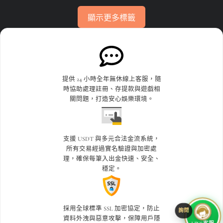
娛樂城活動
usdt娛樂城體驗金
世界杯投注
顯示更多標籤
娛樂城詐騙
世界杯投注平台比較
世界杯投注攻略
淘金娛樂城
世界盃
世界盃投注
百家樂
世界盃決賽
世足賠率運彩
提供 24 小時全年無休線上客服，隨
時協助處理註冊、存提款與遊戲相
百家樂破解
世足賽下注
九州娛樂leo
關問題，打造安心娛樂環境。
百家樂遊戲
九州娛樂城
九州娛樂城不出金
百家樂預測
九州娛樂城倒了
九州娛樂城洗錢
支援 USDT 與多元合法金流系統，
所有交易經過實名驗證與加密處
真人荷官
九州娛樂城評價
優塔娛樂城App
理，確保每筆入出金快速、安全、
穩定。
線上下注世足
優塔娛樂城下載
優塔娛樂城下載ios
老虎機遊戲
優塔娛樂城客服
優塔娛樂城手機版下載
採用全球標準 SSL 加密協定，防止
註冊送體驗金
免費送體驗金
六合彩即時
資料外洩與惡意攻擊，保障用戶隱