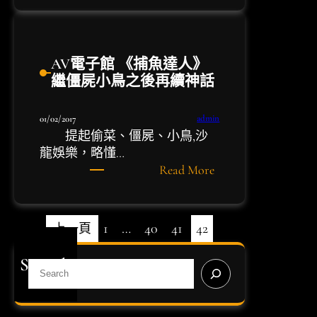
萬
下
審
元
現
批
公
金
_
開
網
AV電子館 《捕魚達人》
綜
征
逗
繼僵屍小鳥之後再續神話
合
選
貓
體
資
打
育
admin
01/02/2017
助
鳥
提起偷菜、僵屍、小鳥,沙
體
捕
龍娛樂，略懂…
育
魚
:
Read More
賽
動
A
事
物
V
項
類
電
目
1
…
40
41
42
上一頁
游
子
_
戲
館
彩
Search
與
S
《
票
安
e
捕
卓
a
魚
手