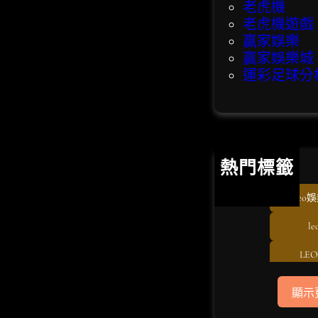
老虎機
老虎機遊戲
贏家娛樂
贏家娛樂城
運彩足球分
熱門標籤
eo娛
l
LE
T
顯示
us