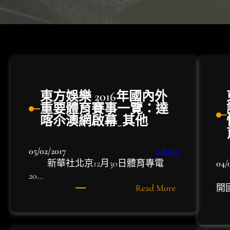
東方娛樂 2016年國內外
重要體育賽事一覽：達
喀尒澳網啟幕_其他
05/02/2017
admin
新華社北京12月30日體育專電
04/
20…
國
:
Read More
開
東
方
娛