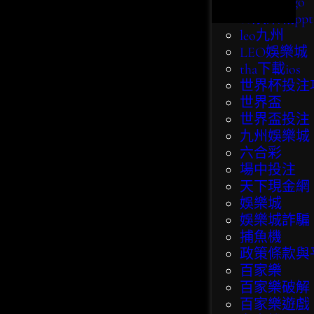
bingo bingo
eo娛樂城ppt
leo九州
LEO娛樂城
tha下載ios
世界杯投注
世界盃
世界盃投注
九州娛樂城
六合彩
場中投注
天下現金網
娛樂城
娛樂城詐騙
捕魚機
政策條款與
百家樂
百家樂破解
百家樂遊戲