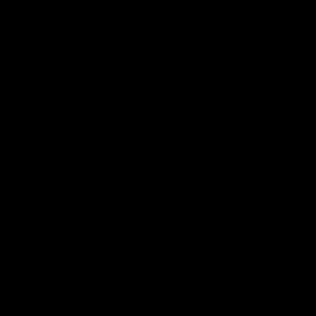
小
彩
鳥
票
之
後
再
續
神
話