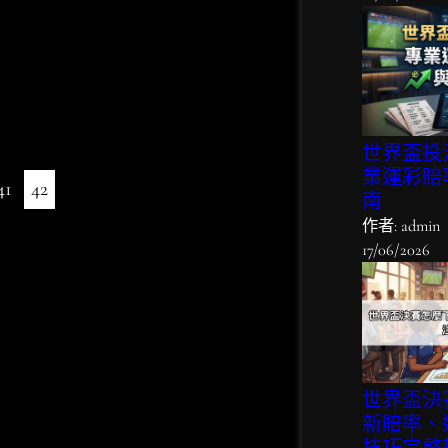
捕
體
魚
育
動
賽
物
事
類
審
游
批
世界盃投
戲
_
業運彩賠
與
41
42
綜
南
安
合
作者: admin
卓
體
17/06/2026
手
育
機
推
薦
(
6
)
世界盃決
新賠率、