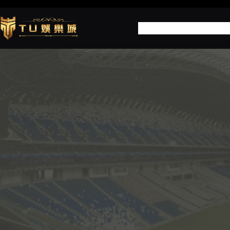
跳
至
世
主
要
內
容