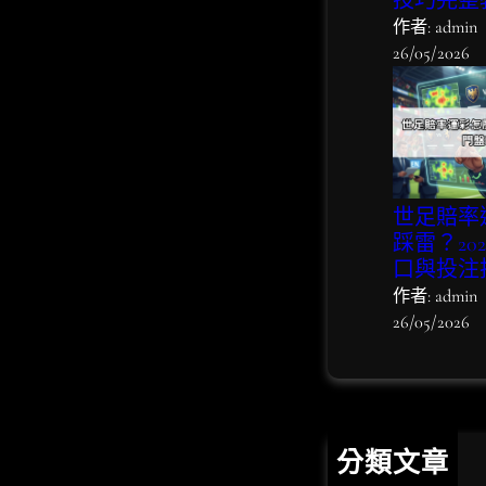
技巧完整
作者: admin
26/05/2026
世足賠率
踩雷？20
口與投注
作者: admin
26/05/2026
分類文章