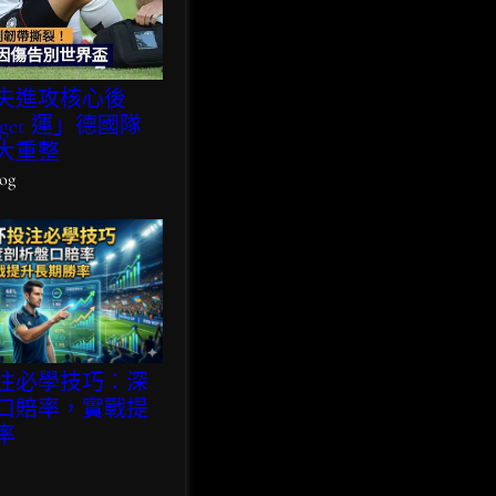
失進攻核心後
get 運」德國隊
大重整
og
注必學技巧：深
口賠率，實戰提
率