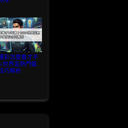
教學
運彩怎麼看才不
26世界盃熱門盤
技巧解析