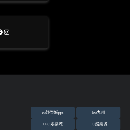
DT娛樂城
娛樂城體驗金
Instagram
界杯投注
投注平台比較
杯投注攻略
世界盃
界盃投注
界盃決賽
賠率運彩
eo娛樂城ppt
leo九州
足賽下注
LEO娛樂城
TU娛樂城
娛樂leo