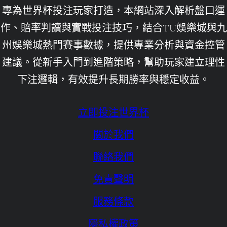
九州娛樂leo
專為世界杯投注玩家打造，本網站深入解析盤口運
九州娛樂城
作、賠率判讀與實戰投注技巧，結合TU娛樂城與九
州娛樂城熱門賽事數據，提供專業分析與資金控管
九州娛樂城不出金
建議。從新手入門到進階策略，幫助玩家建立理性
九州娛樂城倒了
下注邏輯，有效提升長期勝率與穩定收益。
九州娛樂城洗錢
九州娛樂城評價
立即投注世界杯
優塔娛樂城App
關於我們
優塔娛樂城下載
聯絡我們
優塔娛樂城下載ios
免責聲明
優塔娛樂城客服
服務條款
優塔娛樂城手機版下載
隱私權政策
免費送體驗金