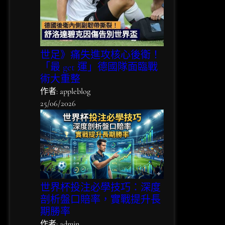
分
析
與
避
險
世足》痛失進攻核心後衛！
指
「最 get 運」德國隊面臨戰
南
術大重整
作者: appleblog
25/06/2026
世界杯投注必學技巧：深度
剖析盤口賠率，實戰提升長
期勝率
作者: admin