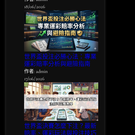
18/06/2026
世界盃投注必勝心法：專業
運彩賠率分析與避險指南
作者: admin
17/06/2026
世界盃決賽怎麼下注？最新
賠率、運彩玩法與投注技巧