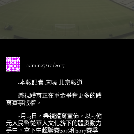
admin
27/10/2017
■本報記者 盧曉 北京報道
樂視體育正在重金爭奪更多的體
育賽事版權。
2月23日，樂視體育宣佈，以27億
元人民幣從華人文化旂下的體奧動力
手中，拿下中超聯賽2016和2017賽季