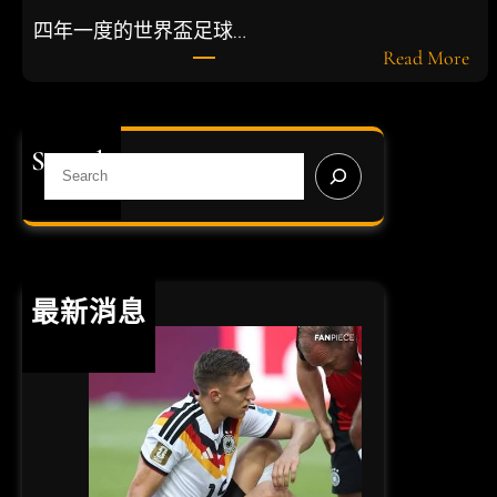
長
四年一度的世界盃足球…
期
:
Read More
勝
世
率
界
盃
Search
投
S
注
e
必
a
勝
r
心
c
法
h
最新消息
：
專
業
運
彩
賠
率