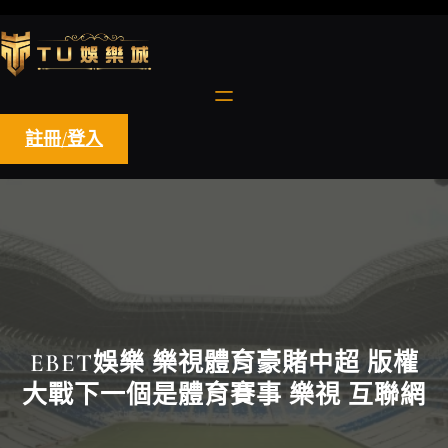
跳
至
主
要
內
容
註冊/登入
EBET娛樂 樂視體育豪賭中超 版權
大戰下一個是體育賽事 樂視 互聯網