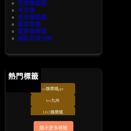
百家樂遊戲
老虎機
老虎機遊戲
贏家娛樂
贏家娛樂城
運彩足球分析
熱門標籤
eo娛樂城ppt
leo九州
LEO娛樂城
TU娛樂城
顯示更多標籤