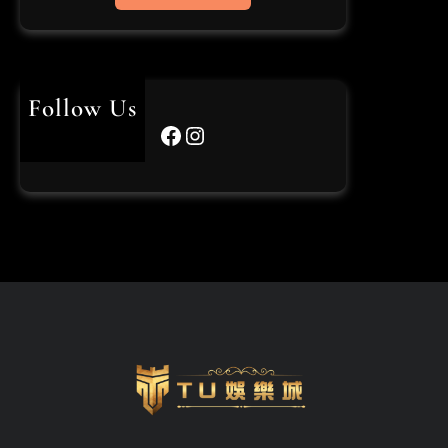
usdt儲值
USDT娛樂城
usdt娛樂城體驗金
Follow Us
Facebook
Instagram
世界杯投注
世界杯投注平台比較
世界杯投注攻略
世界盃
世界盃投注
世界盃決賽
世足賠率運彩
世足賽下注