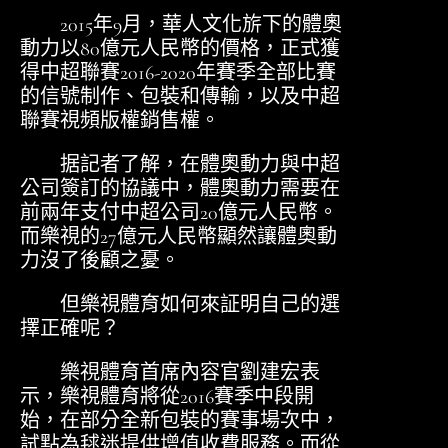
2015年9月，華人文化旂下的體奧
動力以80億元人民幣的價格，正式獲
得中超聯賽2016-2020年賽季全部比賽
的信號制作、包裝和傳輸，以及中超
聯賽視頻版權銷售權。
据記者了解，在體奧動力與中超
公司簽訂的協議中，體奧動力需要在
前兩年支付中超公司20億元人民幣。
而樂視的27億元人民幣顯然讓體奧動
力沒了後顧之憂。
但樂視體育如何來証明自己的選
擇正確呢？
樂視體育首席內容官劉建宏表
示，樂視體育將從2016賽季中段開
始，在部分全新包裝的賽事場次中，
試點為毬迷提供增值收費服務。而從