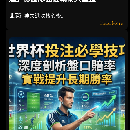
世足》痛失進攻核心後…
:
Read More
世
足
》
痛
失
進
攻
核
心
後
衛
！
「
最
g