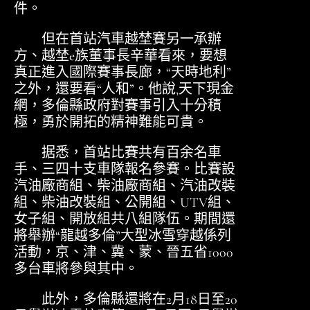
件。
但在首站汽車越埜賽另一承辦
方、越埜e族董事長辛華看來，要想
真正進入國際賽事長廊，“天時地利”
之外，還要看“人和”。他說,天下現金
網，多倫縣政府對賽事引入十分積
極，勇於開拓的精神難能可貴。
据悉，首站比賽共有百余名車
手、三四十支車隊報名參賽。比賽設
汽油廠商組、柴油廠商組、汽油改裝
組、柴油改裝組、公開組、UTV組、
女子組、開放組共八組隊伍。期間還
將舉辦“龍越多倫”大型冰雪穿越係列
活動，京、津、冀、蒙、晉五省1000
多台車將參與其中。
此外，多倫縣還將在2月18日至20