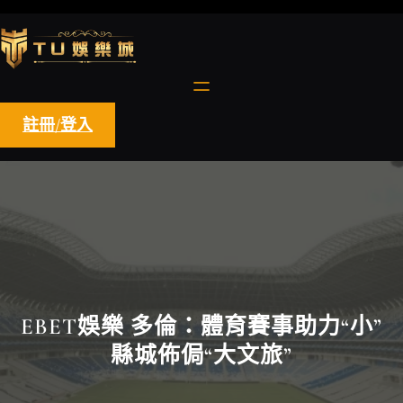
跳
至
主
要
內
容
註冊/登入
EBET娛樂 多倫：體育賽事助力“小”
縣城佈侷“大文旅”