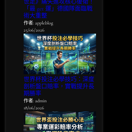
險
世足》痛失進攻核心後衛！
指
「最 get 運」德國隊面臨戰
南
術大重整
作者: appleblog
25/06/2026
世界杯投注必學技巧：深度
剖析盤口賠率，實戰提升長
期勝率
作者: admin
18/06/2026