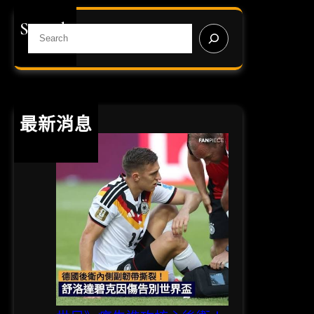
盃
Search
投
S
注
e
必
a
勝
r
心
c
法
h
最新消息
：
專
業
運
彩
賠
率
分
析
與
避