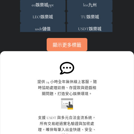
場中投注基礎邏輯與核心價值
eo娛樂城ppt
leo九州
娛樂城
LEO娛樂城
TU娛樂城
娛樂城代理
usdt儲值
USDT娛樂城
娛樂城活動
usdt娛樂城體驗金
世界杯投注
顯示更多標籤
娛樂城詐騙
世界杯投注平台比較
世界杯投注攻略
淘金娛樂城
世界盃
世界盃投注
百家樂
世界盃決賽
世足賠率運彩
提供 24 小時全年無休線上客服，隨
時協助處理註冊、存提款與遊戲相
百家樂破解
世足賽下注
九州娛樂leo
關問題，打造安心娛樂環境。
百家樂遊戲
九州娛樂城
九州娛樂城不出金
百家樂預測
九州娛樂城倒了
九州娛樂城洗錢
支援 USDT 與多元合法金流系統，
所有交易經過實名驗證與加密處
真人荷官
九州娛樂城評價
優塔娛樂城App
理，確保每筆入出金快速、安全、