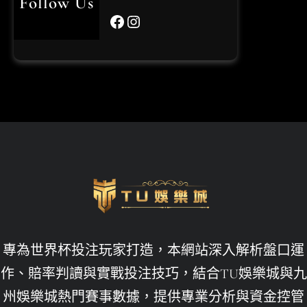
Follow Us
Facebook
Instagram
世界杯投注
世界杯投注平台比較
世界杯投注攻略
世界盃
世界盃投注
世界盃決賽
世足賠率運彩
世足賽下注
九州娛樂leo
專為世界杯投注玩家打造，本網站深入解析盤口運
九州娛樂城
作、賠率判讀與實戰投注技巧，結合TU娛樂城與九
州娛樂城熱門賽事數據，提供專業分析與資金控管
九州娛樂城不出金