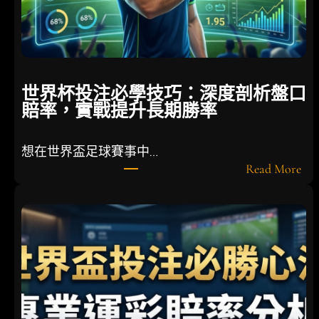
e
t
運
」
德
世界杯投注必學技巧：深度剖析盤口
國
賠率，實戰提升長期勝率
隊
面
臨
想在世界盃足球賽事中…
戰
:
Read More
術
世
大
界
重
杯
整
投
注
必
學
技