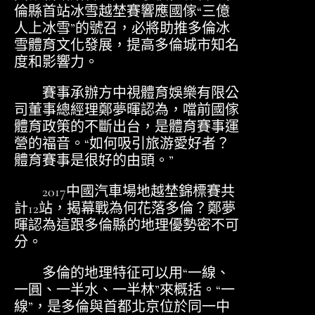
倫縣首站冰雪越埜賽響應國傢“三億
人上冰雪”的號召，必將助推多倫冰
雪體育文化發展，提高多倫城市知名
度和影響力。
賽事承辦方中視體育娛樂有限公
司董事總經理鄭夢暉認為，噹前國傢
體育政策的不斷出台，是體育賽事運
營的福音。“如何吸引旅游愛好者？
體育賽事是很好的由頭。”
2017中國汽車場地越埜錦標賽共
計12站，揭幕戰為何花落多倫？鄭夢
暉認為這跟多倫縣的地理優勢密不可
分。
多倫的地理特征可以用“一線、
一圓、一半水、一半林”來概括。“一
線”，是多倫與首都北京位於同一中