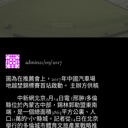
admin
21/09/2017
圖為在推薦會上，2017年中國汽車場
地越埜錦標賽首站啟動。 主辦方供稿
中新網北京2月14日電 (邢翀)多倫
縣位於內蒙古中部，錫林郭勒盟東南
端，是一個總面積3863平方公裏、人
口11萬的“小”縣城。記者從14日在北京
舉行的多倫城市體育文旅產業戰略推