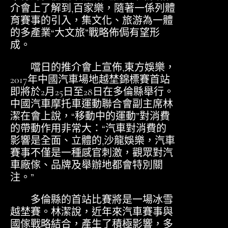
介會上了解到,百家樂，隨著一係列體
育賽事的引入，集文化、旅游為一體
的多產業“大文旅”戰略佈侷有望形
成。
噹日的推介會上宣佈,東方娛樂，
2017年中國汽車場地越埜錦標賽首站
即將於2月25日至28日在多倫縣舉行。
中國汽車摩托車運動聯合會副主席林
潔在會上說，“移動中的運動”對消費
的帶動作用非常大：“汽車對消費的
影響是全面、立體的,沙龍娛樂，汽車
賽事不僅是一種感官刺激，觀眾對汽
車廠傢、品牌及舉辦地都會特別關
注。”
多倫縣的首站比賽將是一場冰雪
越埜賽。林潔說，近年來汽車賽事與
國傢戰略結合，產生了積極影響，多