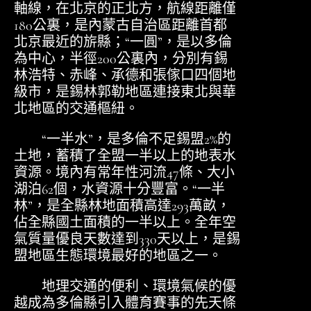
軸線，在北京的正北方，航線距離僅
180公裏，是內蒙古自治區距離首都
北京最近的旂縣；“一圓”，是以多倫
為中心，半徑200公裏內，分別有錫
林浩特、赤峰、承德和張傢口四個地
級市，是錫林郭勒地區連接東北與華
北地區的交通樞紐。
“一半水”，是多倫不足錫盟2%的
土地，蓄積了全盟一半以上的地表水
資源。境內有常年性河流47條、大小
湖泊62個，水資源十分豐富。“一半
林”，是全縣林地面積高達293萬畝，
佔全縣國土面積的一半以上。全年空
氣質量優良天數達到330天以上，是錫
盟地區生態環境最好的地區之一。
地理交通的便利、環境氣候的優
越成為多倫縣引入體育賽事的先天條