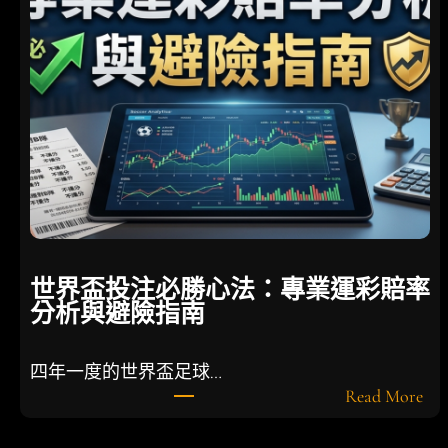
巧
：
深
度
剖
析
盤
口
賠
率
，
實
世界盃投注必勝心法：專業運彩賠率
戰
分析與避險指南
提
升
長
四年一度的世界盃足球…
期
:
Read More
勝
世
率
界