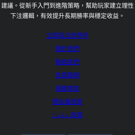
建議。從新手入門到進階策略，幫助玩家建立理性
九州娛樂城倒了
下注邏輯，有效提升長期勝率與穩定收益。
九州娛樂城洗錢
九州娛樂城評價
立即投注世界杯
優塔娛樂城App
關於我們
優塔娛樂城下載
聯絡我們
優塔娛樂城下載ios
免責聲明
優塔娛樂城客服
服務條款
優塔娛樂城手機版下載
隱私權政策
免費送體驗金
Cookie 政策
六合彩即時
場中投注