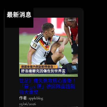
r
達
機
c
人
推
h
》
最新消息
薦
繼
(
僵
6
屍
)
小
鳥
之
後
再
續
神
話
世足》痛失進攻核心後衛！
「最 get 運」德國隊面臨戰
術大重整
作者: appleblog
25/06/2026