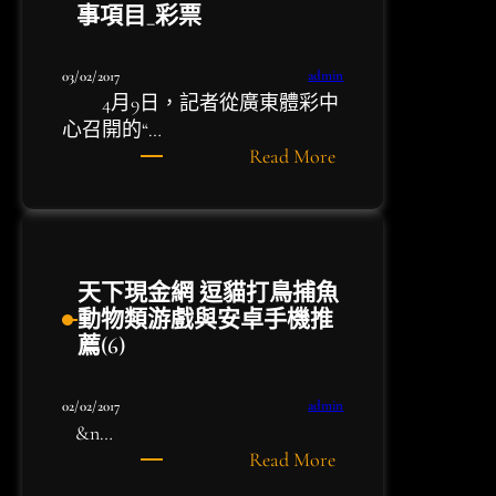
一
院
事項目_彩票
覽
常
：
務
admin
03/02/2017
達
會
4月9日，記者從廣東體彩中
喀
議
心召開的“…
尒
：
:
Read More
澳
取
贏
網
消
家
啟
商
娛
幕
業
樂
_
性
城
天下現金網 逗貓打鳥捕魚
其
和
廣
動物類游戲與安卓手機推
他
群
東
薦(6)
眾
體
性
彩
admin
02/02/2017
體
2
&n…
育
0
:
Read More
賽
0
天
事