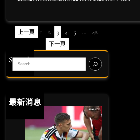
1
2
3
4
5
…
42
上一頁
下一頁
Search
S
e
a
r
c
h
最新消息