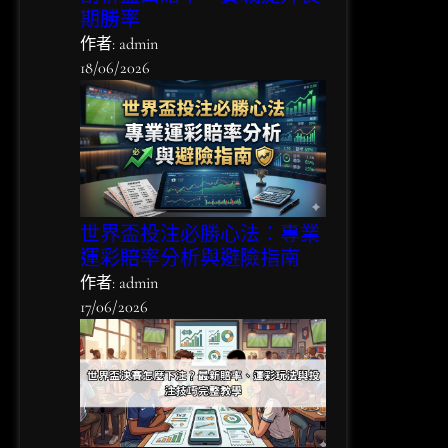
期勝率
作者: admin
18/06/2026
世界盃投注必勝心法：專業
運彩賠率分析與避險指南
作者: admin
17/06/2026