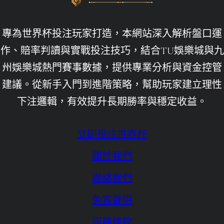
世足賽下注
九州娛樂leo
專為世界杯投注玩家打造，本網站深入解析盤口運
九州娛樂城
作、賠率判讀與實戰投注技巧，結合TU娛樂城與九
州娛樂城熱門賽事數據，提供專業分析與資金控管
九州娛樂城不出金
建議。從新手入門到進階策略，幫助玩家建立理性
九州娛樂城倒了
下注邏輯，有效提升長期勝率與穩定收益。
九州娛樂城洗錢
九州娛樂城評價
立即投注世界杯
優塔娛樂城App
關於我們
優塔娛樂城下載
聯絡我們
優塔娛樂城下載ios
免責聲明
優塔娛樂城客服
服務條款