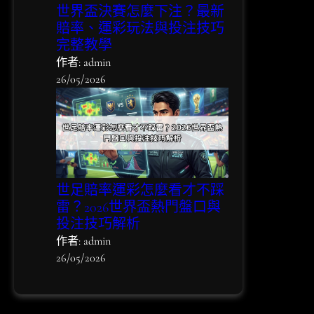
世界盃決賽怎麼下注？最新
賠率、運彩玩法與投注技巧
完整教學
作者: admin
26/05/2026
世足賠率運彩怎麼看才不踩
雷？2026世界盃熱門盤口與
投注技巧解析
作者: admin
26/05/2026