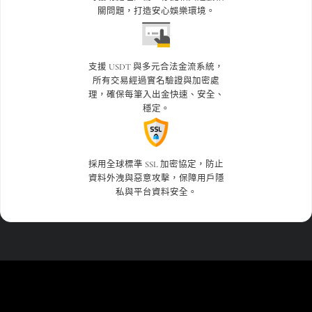
關問題，打造安心娛樂環境。
百家樂遊戲
九州娛樂城
九州娛樂城不出金
百家樂預測
九州娛樂城倒了
九州娛樂城洗錢
支援 USDT 與多元合法金流系統，
所有交易經過實名驗證與加密處
真人荷官
九州娛樂城評價
優塔娛樂城App
理，確保每筆入出金快速、安全、
穩定。
線上下注世足
優塔娛樂城下載
優塔娛樂城下載ios
老虎機遊戲
優塔娛樂城客服
優塔娛樂城手機版下載
採用全球標準 SSL 加密協定，防止
註冊送體驗金
免費送體驗金
六合彩即時
資料外洩與惡意攻擊，保障用戶隱
私與平台資料安全。
賓果賓果作弊
場中投注
場中投注基礎邏輯與核心價值
運彩足球分析
娛樂城
娛樂城代理
娛樂城活動
娛樂城詐騙
淘金娛樂城
百家樂
百家樂破解
百家樂遊戲