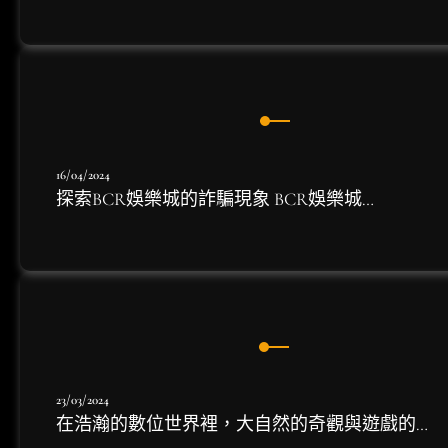
16/04/2024
探索BCR娛樂城的詐騙現象 BCR娛樂城…
23/03/2024
在浩瀚的數位世界裡，大自然的奇觀與遊戲的…