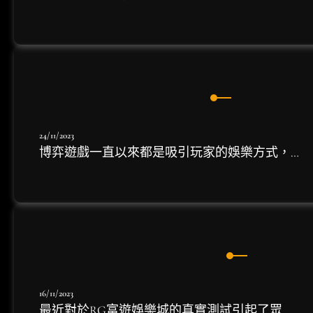
24/11/2023
博弈遊戲一直以來都是吸引玩家的娛樂方式，…
16/11/2023
最近對於RG富遊娛樂城的真實測試引起了眾…