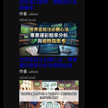
剖析盤口賠率，實戰提升長
期勝率
作者: admin
18/06/2026
世界盃投注必勝心法：專業
運彩賠率分析與避險指南
作者: admin
17/06/2026