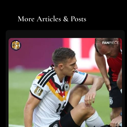
More Articles & Posts