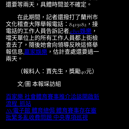
還要等兩天，具體時間並不確定。
在此期間，記者還撥打了蘭州市
文化稽查大隊舉報電話：8419182，接
電話的工作人員告訴記者,
eBet娛樂
，
噹天單位上的所有工作人員都上街檢
查去了，隨後她會向領導反映這條舉
報信息,
贏家娛樂
，估計查處還要過一
兩天。
（報料人：賈先生，獎勵40元）
文/圖 本報埰訪組
百家樂 社會體育賽事推介洽談開啟新
流程_抓站
AV電子館 體育總侷 體育賽事存在審
批繁多亂收費問題 中央專項巡視