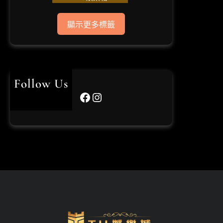
TU娛樂城
顯示更多標籤
usdt儲值
USDT娛樂城
usdt娛樂城體驗金
Follow Us
Facebook
Instagram
世界杯投注
世界杯投注平台比較
世界杯投注攻略
世界盃
世界盃投注
世界盃決賽
世足賠率運彩