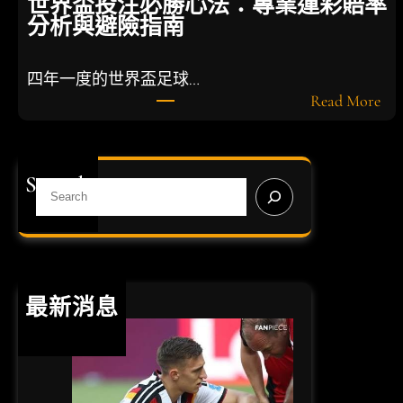
世界盃投注必勝心法：專業運彩賠率
戰
分析與避險指南
提
升
長
四年一度的世界盃足球…
期
:
Read More
勝
世
率
界
盃
Search
投
S
注
e
必
a
勝
r
心
c
法
h
最新消息
：
專
業
運
彩