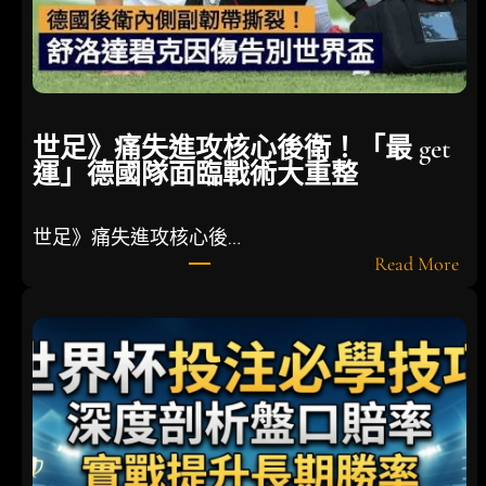
世足》痛失進攻核心後衛！「最 get
運」德國隊面臨戰術大重整
世足》痛失進攻核心後…
:
Read More
世
足
》
痛
失
進
攻
核