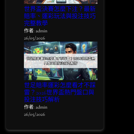
世界盃決賽怎麼下注？最新
賠率、運彩玩法與投注技巧
完整教學
作者: admin
26/05/2026
世足賠率運彩怎麼看才不踩
雷？2026世界盃熱門盤口與
投注技巧解析
作者: admin
26/05/2026