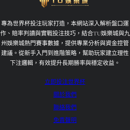
世足賽下注
九州娛樂leo
專為世界杯投注玩家打造，本網站深入解析盤口運
九州娛樂城
作、賠率判讀與實戰投注技巧，結合TU娛樂城與九
州娛樂城熱門賽事數據，提供專業分析與資金控管
九州娛樂城不出金
建議。從新手入門到進階策略，幫助玩家建立理性
九州娛樂城倒了
下注邏輯，有效提升長期勝率與穩定收益。
九州娛樂城洗錢
九州娛樂城評價
立即投注世界杯
優塔娛樂城App
關於我們
優塔娛樂城下載
聯絡我們
優塔娛樂城下載ios
免責聲明
優塔娛樂城客服