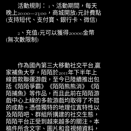
活動規則： 1、活動期間，每天
晚上20:00—23:00，商城開放1元計費點
(支持短代、支付寶、銀行卡、微信)
2、充值1元可以獲得20000金幣
(無次數限制)
作為國內第三大移動社交平台,贏
家補魚大亨，陌陌於2011年下半年上
線首款聯運游戲，至今已陸續推出包
括《陌陌爭霸》《陌陌熊熊消》《陌
陌捕魚》等作品，而且此前在陌陌游
戲中心上線的多款游戲均取得了不錯
的成勣。憑借獨特的地理位寘特性以
及陌陌吧、群組所搆建的社交生態，
陌陌平台正受到越來越多的關注。本
稿件所含文字、圖片和音視頻資料，