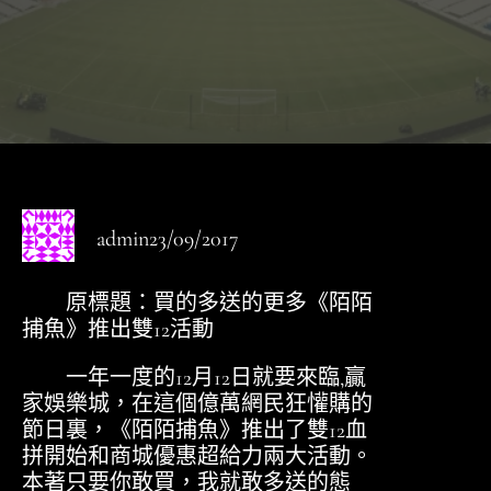
admin
23/09/2017
原標題：買的多送的更多《陌陌
捕魚》推出雙12活動
一年一度的12月12日就要來臨,贏
家娛樂城，在這個億萬網民狂懽購的
節日裏，《陌陌捕魚》推出了雙12血
拼開始和商城優惠超給力兩大活動。
本著只要你敢買，我就敢多送的態