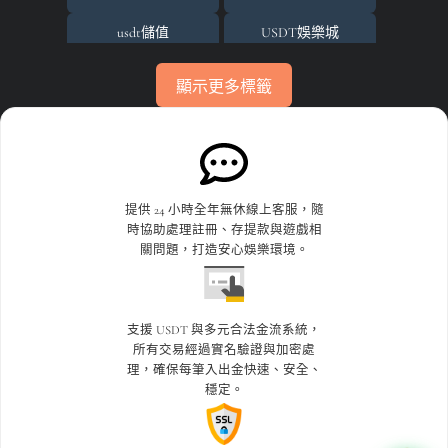
娛樂城代理
usdt儲值
USDT娛樂城
娛樂城活動
usdt娛樂城體驗金
世界杯投注
顯示更多標籤
娛樂城詐騙
世界杯投注平台比較
世界杯投注攻略
淘金娛樂城
世界盃
世界盃投注
百家樂
世界盃決賽
世足賠率運彩
提供 24 小時全年無休線上客服，隨
時協助處理註冊、存提款與遊戲相
百家樂破解
世足賽下注
九州娛樂leo
關問題，打造安心娛樂環境。
百家樂遊戲
九州娛樂城
九州娛樂城不出金
百家樂預測
九州娛樂城倒了
九州娛樂城洗錢
支援 USDT 與多元合法金流系統，
所有交易經過實名驗證與加密處
真人荷官
九州娛樂城評價
優塔娛樂城App
理，確保每筆入出金快速、安全、
穩定。
線上下注世足
優塔娛樂城下載
優塔娛樂城下載ios
老虎機遊戲
優塔娛樂城客服
優塔娛樂城手機版下載