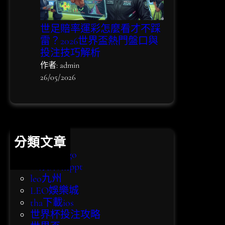
世足賠率運彩怎麼看才不踩
雷？2026世界盃熱門盤口與
投注技巧解析
作者: admin
26/05/2026
分類文章
bingo bingo
eo娛樂城ppt
leo九州
LEO娛樂城
tha下載ios
世界杯投注攻略