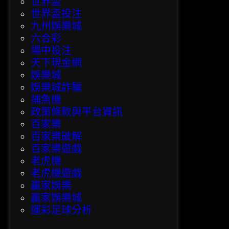
世界盃
世界盃投注
九州娛樂城
六合彩
場中投注
天下現金網
娛樂城
娛樂城詐騙
捕魚機
政策條款與平台資訊
百家樂
百家樂破解
百家樂遊戲
老虎機
老虎機遊戲
贏家娛樂
贏家娛樂城
運彩足球分析