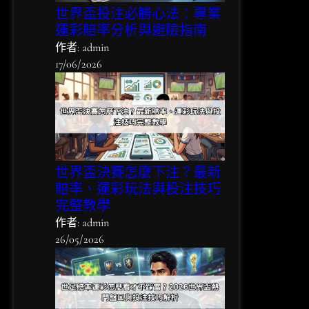
世界盃投注必勝心法：專業
運彩賠率分析與避險指南
作者: admin
17/06/2026
世界盃決賽怎麼下注？最新
賠率、運彩玩法與投注技巧
完整教學
作者: admin
26/05/2026