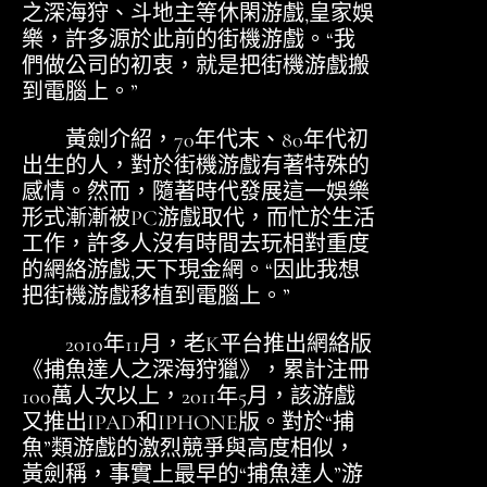
之深海狩、斗地主等休閑游戲,皇家娛
樂，許多源於此前的街機游戲。“我
們做公司的初衷，就是把街機游戲搬
到電腦上。”
黃劍介紹，70年代末、80年代初
出生的人，對於街機游戲有著特殊的
感情。然而，隨著時代發展這一娛樂
形式漸漸被PC游戲取代，而忙於生活
工作，許多人沒有時間去玩相對重度
的網絡游戲,天下現金網。“因此我想
把街機游戲移植到電腦上。”
2010年11月，老K平台推出網絡版
《捕魚達人之深海狩獵》，累計注冊
100萬人次以上，2011年5月，該游戲
又推出IPAD和IPHONE版。對於“捕
魚”類游戲的激烈競爭與高度相似，
黃劍稱，事實上最早的“捕魚達人”游