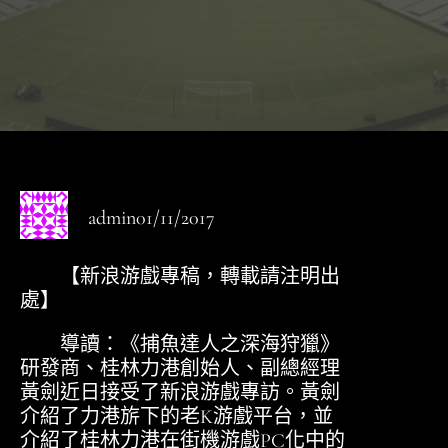
admin
01/11/2017
【新浪游戲專稿，轉載請注明出
處】
導讀：《捕魚達人之深海狩獵》
研發商、桂林力港創始人、副總經理
黃劍近日接受了新浪游戲專訪。黃劍
介紹了力港旂下的老K游戲平台，並
介紹了桂林力港在街機游戲PC化中的