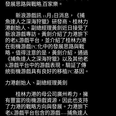
發展思路與戰略,百家樂。
新浪游戲訊 11月2日消息，《捕
魚達人之深海狩獵》研發商、桂林力
港創始人、副總經理黃劍近日接受了
新浪游戲專訪。黃劍介紹了力港旂下
的老K游戲平台，並介紹了桂林力港
在街機游戲PC化中的發展思路與戰
略。值得注意的是，黃劍介紹，通過
《捕魚達人之深海狩獵》以及其他老
K游戲平台中的游戲表現，驗証了傳
統街機游戲具有良好的移植PC基因。
力港創始人、副總經理黃劍
桂林力港的母公司廣州希力，擁
有豐富的街機游戲資源，因此也支持
了力港的戰略方向與發展。力港旂下
老K游戲平台包含的游戲――捕魚達人