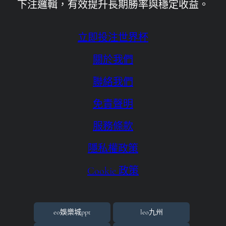
下注邏輯，有效提升長期勝率與穩定收益。
九州娛樂城洗錢
九州娛樂城評價
立即投注世界杯
優塔娛樂城App
關於我們
優塔娛樂城下載
聯絡我們
優塔娛樂城下載ios
免責聲明
優塔娛樂城客服
服務條款
優塔娛樂城手機版下載
隱私權政策
免費送體驗金
Cookie 政策
六合彩即時
場中投注
場中投注基礎邏輯與核心價值
eo娛樂城ppt
leo九州