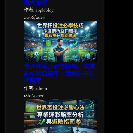
南
術大重整
作者: appleblog
25/06/2026
世界杯投注必學技巧：深度
剖析盤口賠率，實戰提升長
期勝率
作者: admin
18/06/2026