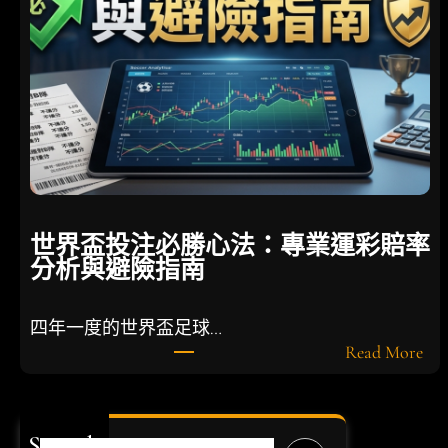
深
度
剖
析
盤
口
賠
率
，
實
世界盃投注必勝心法：專業運彩賠率
戰
分析與避險指南
提
升
長
四年一度的世界盃足球…
期
:
Read More
勝
世
率
界
盃
Search
投