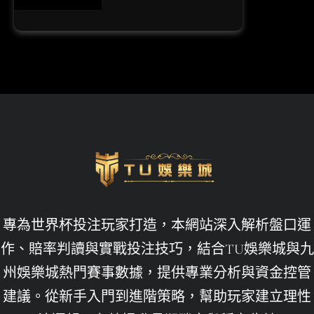
世界杯投注平台比較
世界杯投注攻略
世界盃
世界盃投注
世界盃決賽
世足賠率運彩
世足賽下注
九州娛樂leo
專為世界杯投注玩家打造，本網站深入解析盤口運
九州娛樂城
作、賠率判讀與實戰投注技巧，結合TU娛樂城與九
州娛樂城熱門賽事數據，提供專業分析與資金控管
九州娛樂城不出金
建議。從新手入門到進階策略，幫助玩家建立理性
九州娛樂城倒了