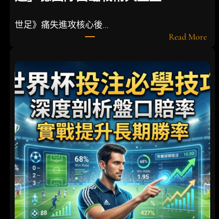
世足》痛失進攻核心後…
:
Read More
世
足
》
痛
失
進
攻
核
心
後
衛
！
「
最
g