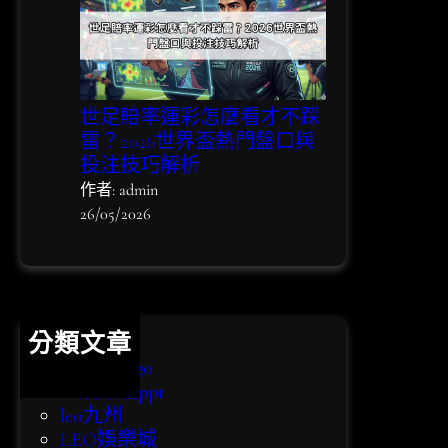
世足賠率運彩怎麼看才不踩
雷？2026世界盃熱門盤口與
投注技巧解析
作者: admin
26/05/2026
分類文章
bingo bingo
eo娛樂城ppt
leo九州
LEO娛樂城