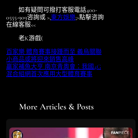
如有疑問可撥打客服電話400-
0555-909咨詢或 >,
東方娛樂
;>點擊咨詢
在線客服<<
老K游戲(
百家樂 體育賽事接踵而至 義烏關聯
小商品或將迎來銷售高峰
贏家補魚大亨 南京青奧會：我國4G
混合組網首次應用大型體育賽事
More Articles & Posts