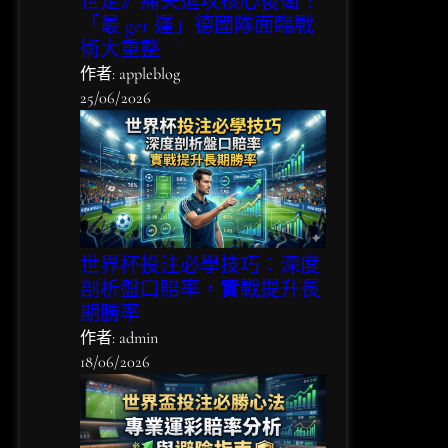
世足》痛失進攻核心後衛！
指
「最 get 運」德國隊面臨戰
南
術大重整
作者: appleblog
25/06/2026
世界杯投注必學技巧：深度
剖析盤口賠率，實戰提升長
期勝率
作者: admin
18/06/2026