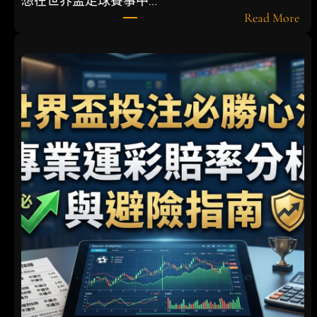
想在世界盃足球賽事中…
戰
:
Read More
術
世
大
界
重
杯
整
投
注
必
學
技
巧
：
深
度
剖
析
盤
口
賠