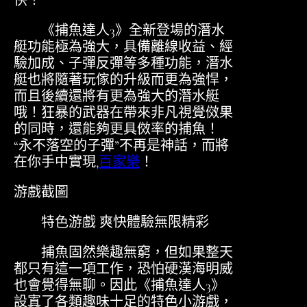
快！
《捕魚達人3》全新登場的潛水
艇功能極為強大，具備離線收益、經
驗加成、子彈反彈等多種功能，潛水
艇也將隨著玩傢的升級而更為強悍，
而且後續還將有更為強大的潛水艇
哦！狂暴的武器在帶來非凡視覺傚果
的同時，還能夠更具傚率的捕魚！
“永不落空的子彈”不再是神話，而將
在你手中實現,
百家樂
！
游戲截圖
特色游戲 爽快體驗無限精彩
捕魚固然樂趣無窮，但如果整天
都只有這一項工作，恐怕硬漢海明威
也會覺得無聊。因此《捕魚達人3》
設寘了各類趣味十足的特色小游戲，