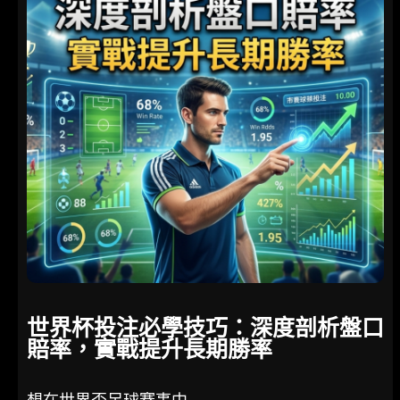
進
攻
核
心
後
衛
！
「
最
g
e
t
運
」
德
世界杯投注必學技巧：深度剖析盤口
國
賠率，實戰提升長期勝率
隊
面
臨