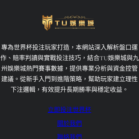
世界盃決賽
世足賠率運彩
世足賽下注
九州娛樂leo
專為世界杯投注玩家打造，本網站深入解析盤口運
九州娛樂城
作、賠率判讀與實戰投注技巧，結合TU娛樂城與九
州娛樂城熱門賽事數據，提供專業分析與資金控管
九州娛樂城不出金
建議。從新手入門到進階策略，幫助玩家建立理性
九州娛樂城倒了
下注邏輯，有效提升長期勝率與穩定收益。
九州娛樂城洗錢
九州娛樂城評價
立即投注世界杯
優塔娛樂城App
關於我們
優塔娛樂城下載
聯絡我們