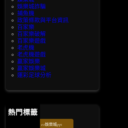
娛樂城
娛樂城詐騙
捕魚機
政策條款與平台資訊
百家樂
百家樂破解
百家樂遊戲
老虎機
老虎機遊戲
贏家娛樂
贏家娛樂城
運彩足球分析
熱門標籤
eo娛樂城ppt