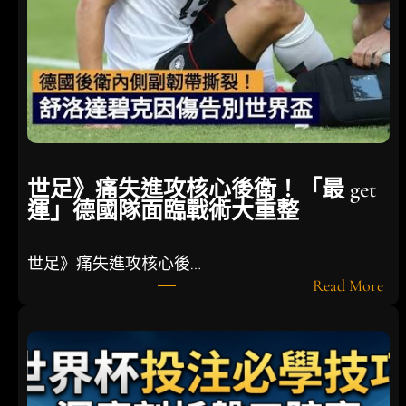
世足》痛失進攻核心後衛！「最 get
運」德國隊面臨戰術大重整
世足》痛失進攻核心後…
:
Read More
世
足
》
痛
失