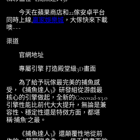
今天在蘋果商店和22傢安卓平台
同時上線,
贏家娛樂城
，大傢快來下載
噢~~~
渠道
官網地址
專屬引擎 打造殿堂級3D畫面
為了給予玩傢最完美的捕魚感
受，《捕魚達人3》研發組從游戲最
核心的引擎做起，全新的Cocos2d-x3.0
引擎性能比前代大大提升，無論是兼
容性、穩定性還是特傚方面，都堪
稱‘捕魚’之最。
《捕魚達人3》還顛覆性地從前