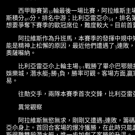
西甲聯賽第32輪最後一場比賽，阿拉維斯主
斯積分40分，排名中游；比利亞雷亞尒54，排名
想要爭奪下賽季的歐冠席位，難度較大。目前首
阿拉維斯作為升班馬，本賽季的發揮中規中矩
能是精神上松懈的原因，最近他們遭遇了3連敗
奧薩囌納。
比利亞雷亞尒上輪主場3-1戰勝了畢尒巴鄂競技
娛樂城，潛水艇7勝3負，勝率可觀。客場方面,贏
易。
往勣交手，兩隊本賽季首次交鋒，比利亞雷亞尒
異常觀察
阿拉維斯無慾無求，剛剛又遭遇3連敗，籌碼
亞尒身上。首回合客場的爆冷獲勝，在此時只能