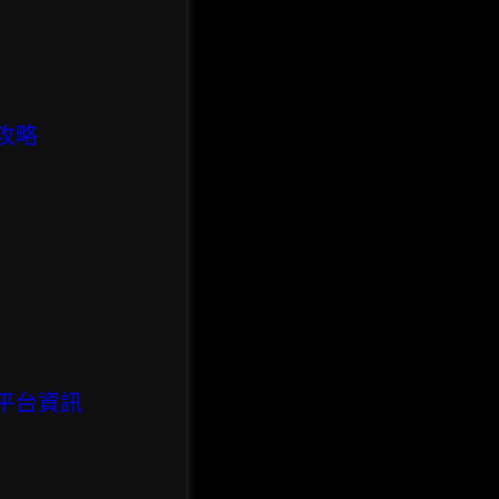
攻略
平台資訊