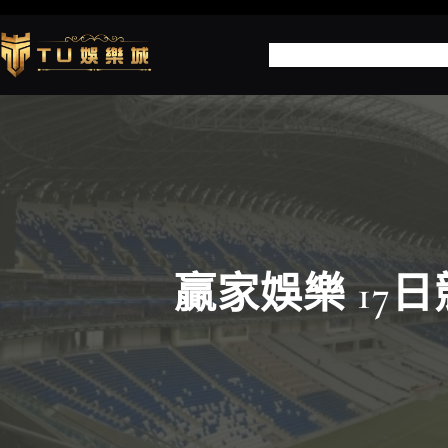
跳
至
世
主
要
內
容
贏家娛樂 1