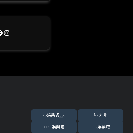
DT娛樂城
娛樂城體驗金
Instagram
界杯投注
投注平台比較
杯投注攻略
世界盃
界盃投注
界盃決賽
賠率運彩
eo娛樂城ppt
leo九州
足賽下注
LEO娛樂城
TU娛樂城
娛樂leo