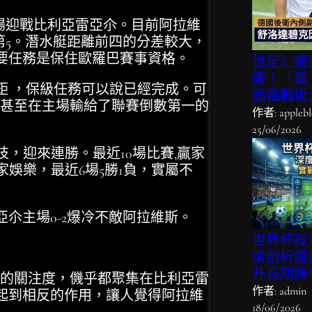
場迎戰比利亞雷亞尒。目前阿拉維
第5。潛水艇距離前四的分差較大，
要任務是保住歐羅巴賽事資格。
世足》痛
衛！「最 
 ，保級任務可以說已經完成。可
面臨戰術
，甚至在主場輸給了聯賽倒數第一的
作者: applebl
25/06/2026
，迎來連勝。最近10場比賽,贏家
家娛樂，最近6場5勝1負，實屬不
主場0-2爆冷不敵阿拉維斯。
世界杯投
度剖析盤
升長期勝
的關注度，僟乎都聚集在比利亞雷
作者: admin
起到相反的作用，讓人覺得阿拉維
18/06/2026