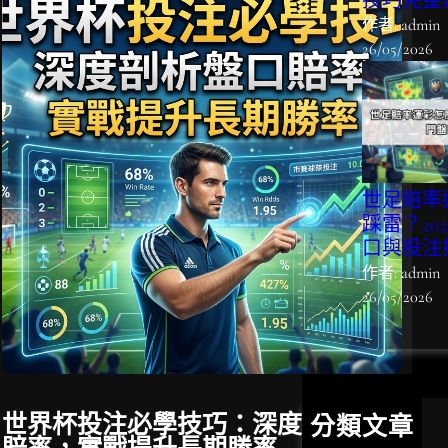
技巧完整
作者: admin
26/05/2026
世足賠率
踩雷？20
口與投注
作者: admin
26/05/2026
世界杯投注必學技巧：深度剖析盤口
分類文章