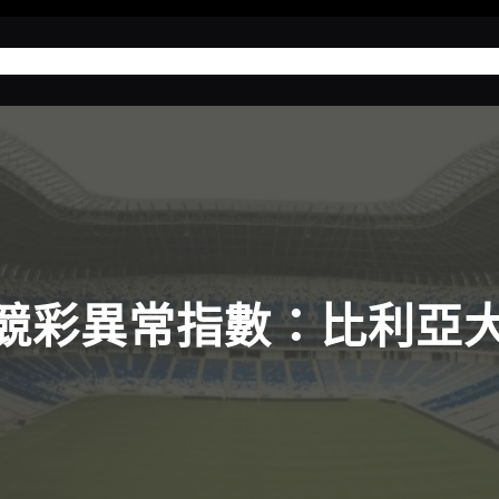
界杯投注攻略
運彩足球分析
場中投注
娛樂城推薦
7日競彩異常指數：比利亞