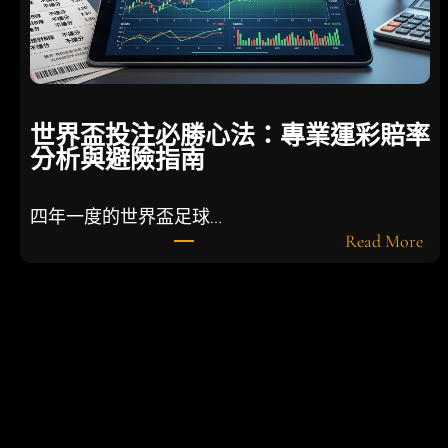
e
t
運
」
德
世界盃投注必勝心法：專業運彩賠率
國
分析與避險指南
隊
面
臨
四年一度的世界盃足球…
戰
:
Read More
術
世
大
界
重
盃
整
投
注
必
勝
心