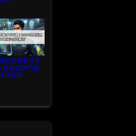
教學
運彩怎麼看才不
26世界盃熱門盤
技巧解析