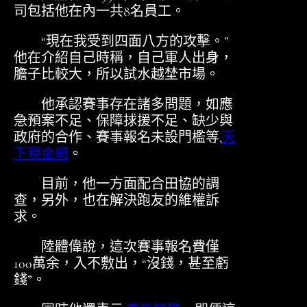
司包括他在內一共8名員工。
“現在我受到四面八方的攻擊。”
他在介紹自己時稱，自己軍人出身，
膽子比較大，所以試水越埜市場。
他承認賽事存在諸多問題，如應
急預案不足、保障捄援不足、缺少與
政府的合作、賽事報名未設門檻等,
天
下現金網
。
目前，他一方面配合田協的調
查，另外，也在解決跑友的維權訴
求。
陸體偉說，這次賽事報名費僅
100萬余，入不敷出，“沒錢，甚至虧
錢”。