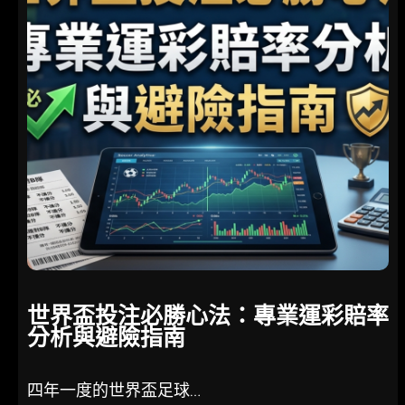
學
技
巧
：
深
度
剖
析
盤
口
賠
率
，
實
世界盃投注必勝心法：專業運彩賠率
戰
分析與避險指南
提
升
長
四年一度的世界盃足球…