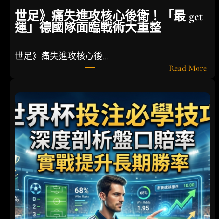
世足》痛失進攻核心後衛！「最 get
運」德國隊面臨戰術大重整
世足》痛失進攻核心後…
:
Read More
世
足
》
痛
失
進
攻
核
心
後
衛
！