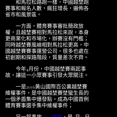
和馬拉松路跑一樣，中國越埜跑
賽事和報名人數，瘋狂增長，遍佈各
省市和風景區。
一方面，體育賽事審批簡政放
權，且越埜賽相對馬拉松來說，本身
更商業化和市場化，辦賽沒有門檻；
同時越埜賽風嶮相對馬拉松更高，中
國越埜賽賽事運營公司，很多也處在
初創期和探路階段，質量差次不齊。
今年4月份，中國越埜賽兩起事
故，讓這一小眾賽事引發大眾關注。
一是2016黃山國際百公裏越埜賽
維權事件，是中國越埜賽埜蠻生長的
一個矛盾集中爆發點，成為中國首例
體育賽事選手集中維權事件；