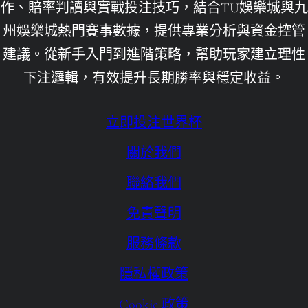
九州娛樂城
作、賠率判讀與實戰投注技巧，結合TU娛樂城與九
州娛樂城熱門賽事數據，提供專業分析與資金控管
九州娛樂城不出金
建議。從新手入門到進階策略，幫助玩家建立理性
九州娛樂城倒了
下注邏輯，有效提升長期勝率與穩定收益。
九州娛樂城洗錢
九州娛樂城評價
立即投注世界杯
優塔娛樂城App
關於我們
優塔娛樂城下載
聯絡我們
優塔娛樂城下載ios
免責聲明
優塔娛樂城客服
服務條款
優塔娛樂城手機版下載
隱私權政策
免費送體驗金
Cookie 政策
六合彩即時