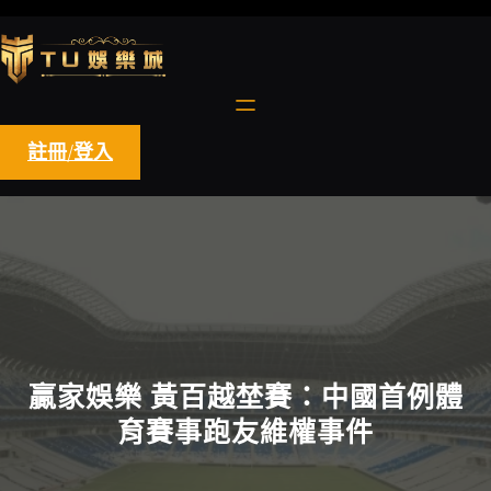
跳
至
主
要
內
容
註冊/登入
贏家娛樂 黃百越埜賽：中國首例體
育賽事跑友維權事件