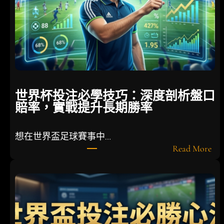
「
最
g
e
t
運
」
德
世界杯投注必學技巧：深度剖析盤口
國
賠率，實戰提升長期勝率
隊
面
臨
想在世界盃足球賽事中…
戰
:
Read More
術
世
大
界
重
杯
整
投
注
必