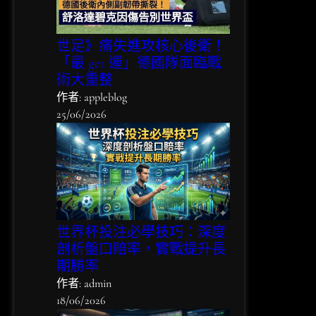
與
避
險
世足》痛失進攻核心後衛！
指
「最 get 運」德國隊面臨戰
南
術大重整
作者: appleblog
25/06/2026
世界杯投注必學技巧：深度
剖析盤口賠率，實戰提升長
期勝率
作者: admin
18/06/2026