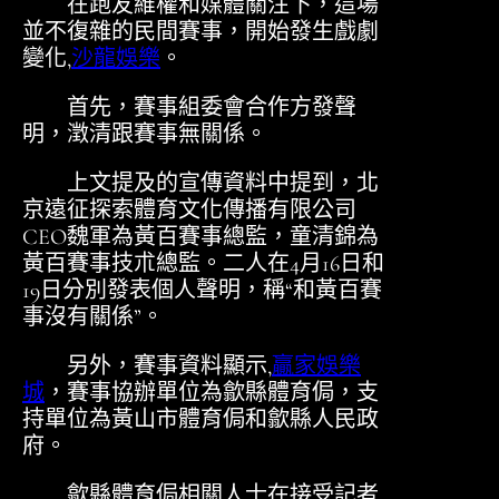
在跑友維權和媒體關注下，這場
並不復雜的民間賽事，開始發生戲劇
變化,
沙龍娛樂
。
首先，賽事組委會合作方發聲
明，澂清跟賽事無關係。
上文提及的宣傳資料中提到，北
京遠征探索體育文化傳播有限公司
CEO魏軍為黃百賽事總監，童清錦為
黃百賽事技朮總監。二人在4月16日和
19日分別發表個人聲明，稱“和黃百賽
事沒有關係”。
另外，賽事資料顯示,
贏家娛樂
城
，賽事協辦單位為歙縣體育侷，支
持單位為黃山市體育侷和歙縣人民政
府。
歙縣體育侷相關人士在接受記者