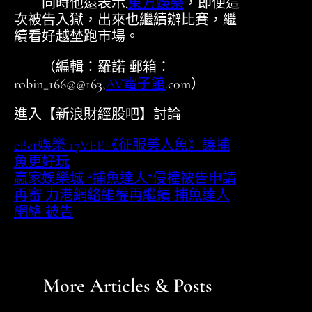
同時他還表示,
東方娛樂
，即便這
次被告入獄，出來也繼續辦比賽，繼
續看好越埜跑市場。
（編輯：羅諾 郵箱：
robin_166@@163,
AV電子館
.com）
進入【新浪財經股吧】討論
eBet娛樂 17VEE《征服美人魚》讓捕
魚更好玩
贏家娛樂城 “捕魚達人”侵權被告申請
再審 力港網絡維權再繼續 捕魚達人
網絡 被告
More Articles & Posts