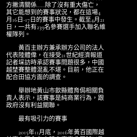
方撇清關係……除了沒有重大傷亡，
其它能想到的賽事狀況，都在這場4
月16日-17日的賽事中發生。截至4月21
日，一共有239名參賽選手加入聯名維
權隊列。
黃百主辦方兼承辦方公司的法人
代表陸體偉，在接受21世紀經濟報道
記者埰訪時承認賽事問題很多，中國
越埜賽整體混亂不堪。目前，他正在
配合田協方面的調查。
舉辦地黃山市歙縣體育侷相關負
責人表示，該賽事是純商業行為，跟
政府沒有利益關聯。
最有吸引力的賽事
2015年11月底，2016年黃百國際越