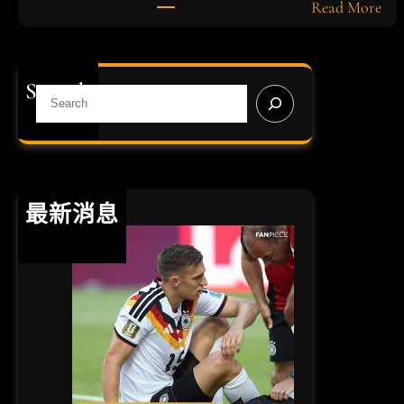
期
:
Read More
勝
世
率
界
盃
Search
投
S
注
e
必
a
勝
r
心
c
法
h
最新消息
：
專
業
運
彩
賠
率
分
析