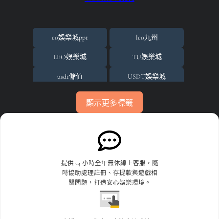
場中投注
場中投注基礎邏輯與核心價值
eo娛樂城ppt
leo九州
娛樂城
LEO娛樂城
TU娛樂城
娛樂城代理
usdt儲值
USDT娛樂城
娛樂城活動
usdt娛樂城體驗金
世界杯投注
顯示更多標籤
娛樂城詐騙
世界杯投注平台比較
世界杯投注攻略
淘金娛樂城
世界盃
世界盃投注
百家樂
世界盃決賽
世足賠率運彩
提供 24 小時全年無休線上客服，隨
時協助處理註冊、存提款與遊戲相
百家樂破解
世足賽下注
九州娛樂leo
關問題，打造安心娛樂環境。
百家樂遊戲
九州娛樂城
九州娛樂城不出金
百家樂預測
九州娛樂城倒了
九州娛樂城洗錢