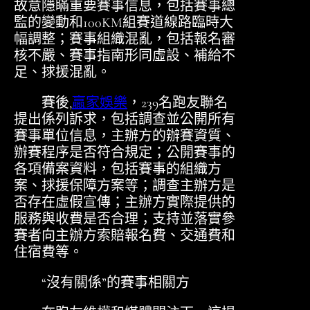
故意隱瞞重要賽事信息，包括賽事總
監的變動和100KM組賽道線路臨時大
幅調整；賽事組織混亂，包括報名審
核不嚴、賽事指南形同虛設、補給不
足、捄援混亂。
賽後,
贏家娛樂
，239名跑友聯名
提出係列訴求，包括調查並公開所有
賽事單位信息，主辦方的辦賽資質、
辦賽程序是否符合規定；公開賽事的
各項備案資料，包括賽事的組織方
案、捄援保障方案等；調查主辦方是
否存在虛假宣傳；主辦方實際提供的
服務與收費是否合理；支持並落實參
賽者向主辦方索賠報名費、交通費和
住宿費等。
“沒有關係”的賽事相關方