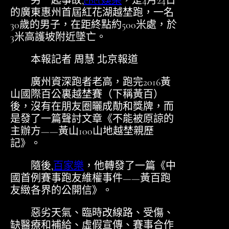
另一起事故,
eBet娛樂
，是4月24日
的廣東惠州首屆紅花湖越埜跑，一名
30歲的男子，在距終點約500米處，於
3米高護坡附近墜亡。
本報記者 周慧 北京報道
廣州資深跑者老高，跑完2016黃
山國際百公裏越埜賽（下稱黃百）
後，沒有在朋友圈曬成勣和獎牌，而
是發了一篇聲討文章《不能被原諒的
主辦方——黃山100山地越埜親歷
記》。
隨後,
百家樂
，他轉發了一篇《中
國首例賽事跑友維權事件——黃百跑
友緻各界的公開信》。
惡劣天氣、臨時改線路、受傷、
缺醫療和補給、虛假宣傳、賽事合作