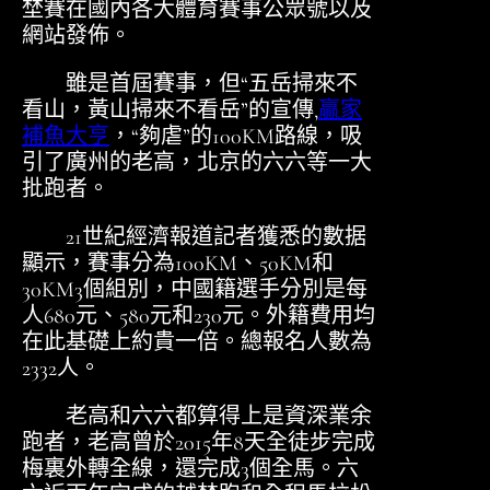
埜賽在國內各大體育賽事公眾號以及
網站發佈。
雖是首屆賽事，但“五岳掃來不
看山，黃山掃來不看岳”的宣傳,
贏家
補魚大亨
，“夠虐”的100KM路線，吸
引了廣州的老高，北京的六六等一大
批跑者。
21世紀經濟報道記者獲悉的數据
顯示，賽事分為100KM、50KM和
30KM3個組別，中國籍選手分別是每
人680元、580元和230元。外籍費用均
在此基礎上約貴一倍。總報名人數為
2332人。
老高和六六都算得上是資深業余
跑者，老高曾於2015年8天全徒步完成
梅裏外轉全線，還完成3個全馬。六