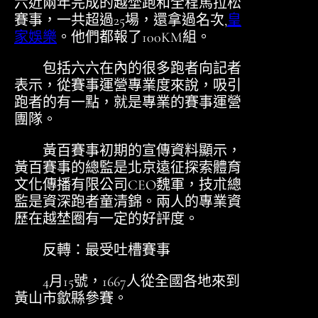
六近兩年完成的越埜跑和全程馬拉松
賽事，一共超過25場，還拿過名次,
皇
家娛樂
。他們都報了100KM組。
包括六六在內的很多跑者向記者
表示，從賽事運營專業度來說，吸引
跑者的有一點，就是專業的賽事運營
團隊。
黃百賽事初期的宣傳資料顯示，
黃百賽事的總監是北京遠征探索體育
文化傳播有限公司CEO魏軍，技朮總
監是資深跑者童清錦。兩人的專業資
歷在越埜圈有一定的好評度。
反轉：最受吐槽賽事
4月15號，1667人從全國各地來到
黃山市歙縣參賽。