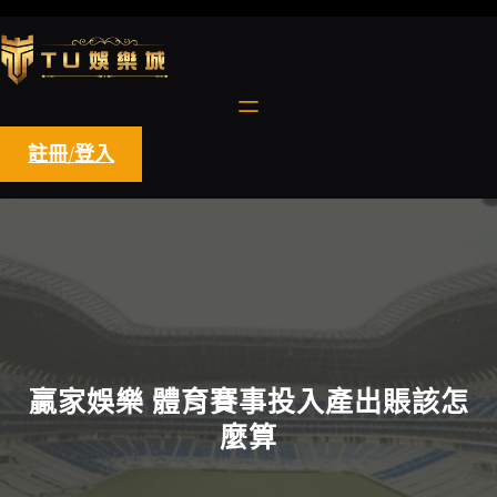
跳
至
主
要
內
容
註冊/登入
贏家娛樂 體育賽事投入產出賬該怎
麼算