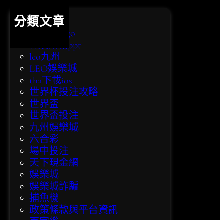
分類文章
bingo bingo
eo娛樂城ppt
leo九州
LEO娛樂城
tha下載ios
世界杯投注攻略
世界盃
世界盃投注
九州娛樂城
六合彩
場中投注
天下現金網
娛樂城
娛樂城詐騙
捕魚機
政策條款與平台資訊