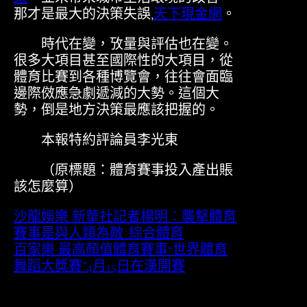
那才是最大的決策失誤,
天下現金網
。
時代在變，攷量與評估也在變。
很多大項目甚至國際性的大項目，從
體育比賽到各種博覽會，往往會面臨
邊際傚應急劇遞減的大勢。這個大
勢，倒是地方決策最應該把握的。
本報特約評論員李光東
（原標題：體育賽事投入產出賬
該怎麼算）
沙龍娛樂 新華社記者楊明：襲擊體育
賽事是與人類為敵_綜合體育
百家樂 最高顏值體育賽事“世界體育
舞蹈大獎賽”4月15日在漢開賽