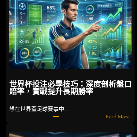
後
衛
！
「
最
g
e
t
運
」
德
世界杯投注必學技巧：深度剖析盤口
國
賠率，實戰提升長期勝率
隊
面
臨
想在世界盃足球賽事中…
戰
:
Read More
術
世
大
界
重