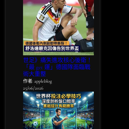
運
彩
賠
率
分
析
與
避
險
世足》痛失進攻核心後衛！
指
「最 get 運」德國隊面臨戰
南
術大重整
作者: appleblog
25/06/2026