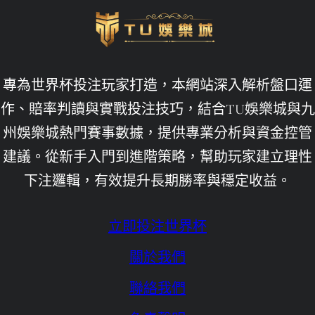
世足賠率運彩
世足賽下注
九州娛樂leo
專為世界杯投注玩家打造，本網站深入解析盤口運
九州娛樂城
作、賠率判讀與實戰投注技巧，結合TU娛樂城與九
州娛樂城熱門賽事數據，提供專業分析與資金控管
九州娛樂城不出金
建議。從新手入門到進階策略，幫助玩家建立理性
九州娛樂城倒了
下注邏輯，有效提升長期勝率與穩定收益。
九州娛樂城洗錢
九州娛樂城評價
立即投注世界杯
優塔娛樂城App
關於我們
優塔娛樂城下載
聯絡我們
優塔娛樂城下載ios