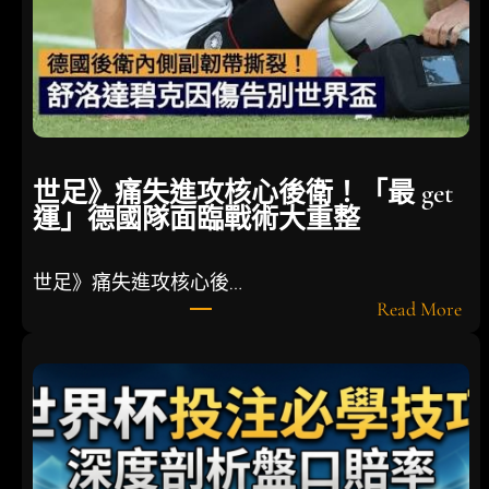
世足》痛失進攻核心後衛！「最 get
運」德國隊面臨戰術大重整
世足》痛失進攻核心後…
:
Read More
世
足
》
痛
失
進