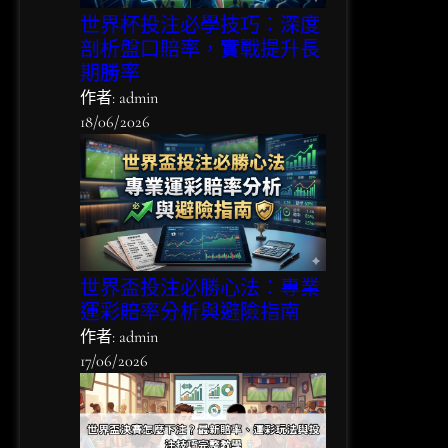
世界杯投注必學技巧：深度
剖析盤口賠率，實戰提升長
期勝率
作者: admin
18/06/2026
世界盃投注必勝心法：專業
運彩賠率分析與避險指南
作者: admin
17/06/2026