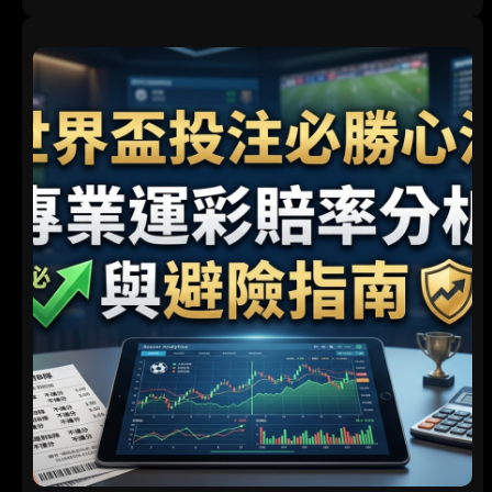
術
世
大
界
重
杯
整
投
注
必
學
技
巧
：
深
度
剖
析
盤
口
賠
率