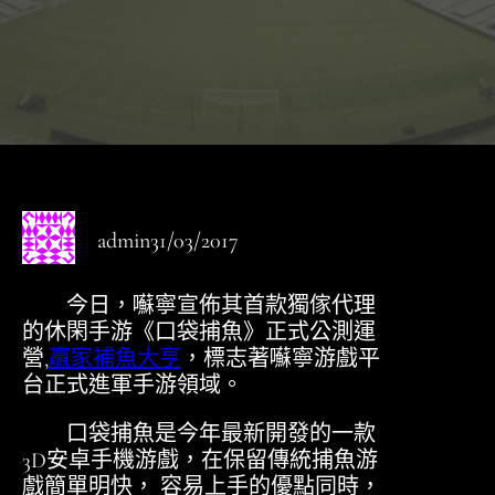
admin
31/03/2017
今日，囌寧宣佈其首款獨傢代理
的休閑手游《口袋捕魚》正式公測運
營,
贏家補魚大亨
，標志著囌寧游戲平
台正式進軍手游領域。
口袋捕魚是今年最新開發的一款
3D安卓手機游戲，在保留傳統捕魚游
戲簡單明快， 容易上手的優點同時，