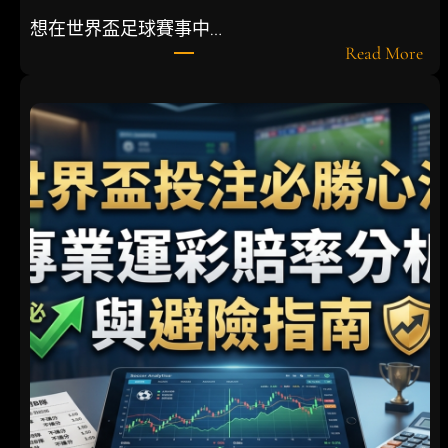
臨
想在世界盃足球賽事中…
戰
:
Read More
術
世
大
界
重
杯
整
投
注
必
學
技
巧
：
深
度
剖
析
盤
口