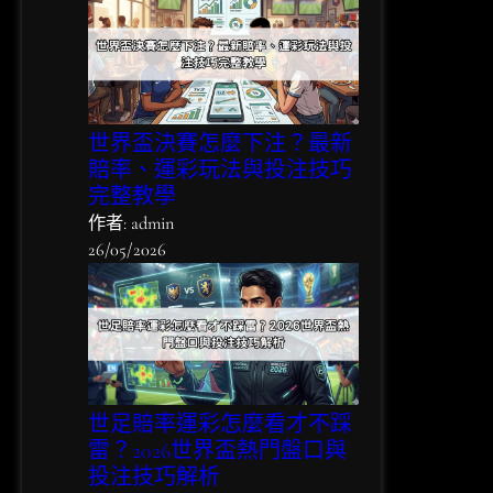
世界盃決賽怎麼下注？最新
賠率、運彩玩法與投注技巧
完整教學
作者: admin
26/05/2026
世足賠率運彩怎麼看才不踩
雷？2026世界盃熱門盤口與
投注技巧解析