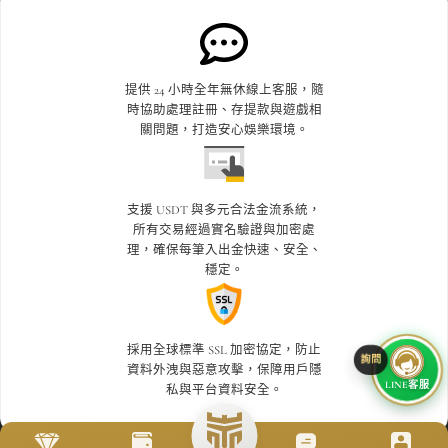
淘金娛樂城
世界盃
世界盃投注
百家樂
世界盃決賽
世足賠率運彩
提供 24 小時全年無休線上客服，隨
時協助處理註冊、存提款與遊戲相
百家樂破解
世足賽下注
九州娛樂leo
關問題，打造安心娛樂環境。
百家樂遊戲
九州娛樂城
九州娛樂城不出金
百家樂預測
九州娛樂城倒了
九州娛樂城洗錢
支援 USDT 與多元合法金流系統，
所有交易經過實名驗證與加密處
真人荷官
九州娛樂城評價
優塔娛樂城App
理，確保每筆入出金快速、安全、
穩定。
線上下注世足
優塔娛樂城下載
優塔娛樂城下載ios
老虎機遊戲
優塔娛樂城客服
優塔娛樂城手機版下載
採用全球標準 SSL 加密協定，防止
註冊送體驗金
免費送體驗金
六合彩即時
資料外洩與惡意攻擊，保障用戶隱
LINE客服
私與平台資料安全。
賓果賓果作弊
場中投注
場中投注基礎邏輯與核心價值
運彩足球分析
娛樂城
娛樂城代理