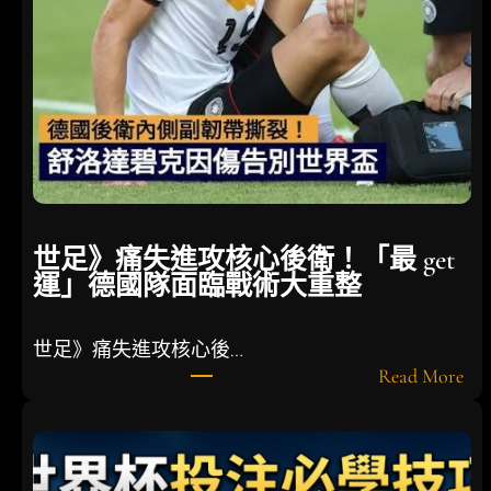
世足》痛失進攻核心後衛！「最 get
運」德國隊面臨戰術大重整
世足》痛失進攻核心後…
:
Read More
世
足
》
痛