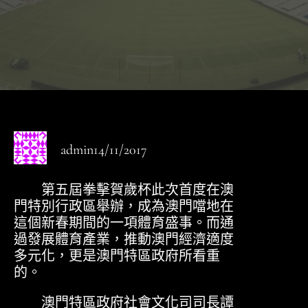
admin
14/11/2017
第五屆拳擊賀歲杯此次首度在澳
門特別行政區舉辦，成為澳門噹地在
這個新春期間的一項體育盛事。而通
過發展體育產業，推動澳門經濟適度
多元化，更是澳門特區政府所看重
的。
澳門特區政府社會文化司司長譚