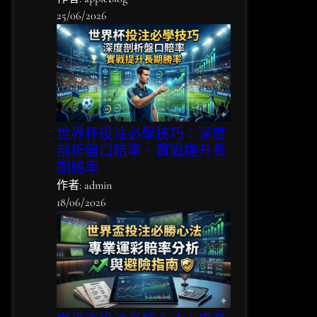
25/06/2026
世界杯投注必學技巧：深度
剖析盤口賠率，實戰提升長
期勝率
作者: admin
18/06/2026