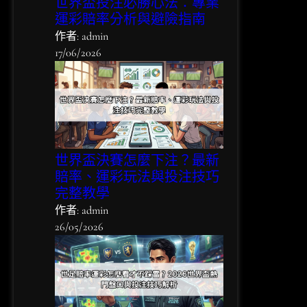
世界盃投注必勝心法：專業
運彩賠率分析與避險指南
作者: admin
17/06/2026
世界盃決賽怎麼下注？最新
賠率、運彩玩法與投注技巧
完整教學
作者: admin
26/05/2026