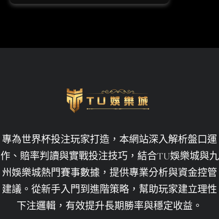
世界杯投注攻略
世界盃
世界盃投注
世界盃決賽
世足賠率運彩
世足賽下注
九州娛樂leo
專為世界杯投注玩家打造，本網站深入解析盤口運
九州娛樂城
作、賠率判讀與實戰投注技巧，結合TU娛樂城與九
州娛樂城熱門賽事數據，提供專業分析與資金控管
九州娛樂城不出金
建議。從新手入門到進階策略，幫助玩家建立理性
九州娛樂城倒了
下注邏輯，有效提升長期勝率與穩定收益。
九州娛樂城洗錢