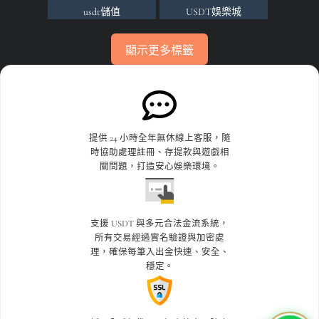
娛樂城代理
usdt儲值
USDT娛樂城
娛樂城活動
usdt娛樂城體驗金
世界杯投注
顯示更多標籤
娛樂城詐騙
世界杯投注平台比較
世界杯投注攻略
淘金娛樂城
世界盃
世界盃投注
百家樂
世界盃決賽
世足賠率運彩
提供 24 小時全年無休線上客服，隨
時協助處理註冊、存提款與遊戲相
百家樂破解
世足賽下注
九州娛樂leo
關問題，打造安心娛樂環境。
百家樂遊戲
九州娛樂城
九州娛樂城不出金
百家樂預測
九州娛樂城倒了
九州娛樂城洗錢
支援 USDT 與多元合法金流系統，
所有交易經過實名驗證與加密處
真人荷官
九州娛樂城評價
優塔娛樂城App
理，確保每筆入出金快速、安全、
穩定。
線上下注世足
優塔娛樂城下載
優塔娛樂城下載ios
老虎機遊戲
優塔娛樂城客服
優塔娛樂城手機版下載