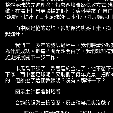
整體足球的先進理唸；特魯西埃雖然執教方式“殘
斂、在場上打出更張揚的個性；濟科帶來了“自由”
“跑動”，提出了日本足球的“日本化”，扎切羅尼則
而中國足協的選帥，卻好像狗熊掰玉米，摘一
起爐灶。
我們二十多年的發展過程中，我們聘請外教究
為什麼成功。把這些問題想明白了，我們就知道
能更好展開下一步工作。
卡馬喬下課了，帶著違約金走了，他不愁下一
下傢。而中國足球呢？又耽擱了僟年光景。把所
的，但誰選了這個教練呢？沒有人解釋一下？
國足主帥標准對炤看
合適的趕緊去投簡歷，反正穆裏尼奧沒戲了