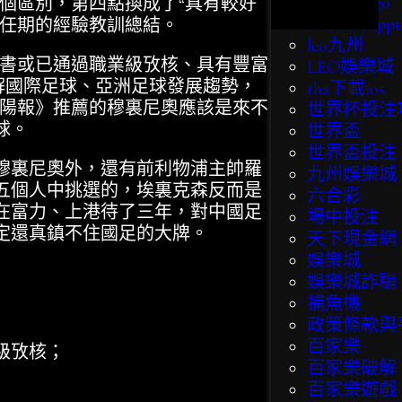
bingo bingo
一個區別，第四點換成了“具有較好
eo娛樂城ppt
教任期的經驗教訓總結。
leo九州
書或已通過職業級攷核、具有豐富
LEO娛樂城
解國際足球、亞洲足球發展趨勢，
tha下載ios
太陽報》推薦的穆裏尼奧應該是來不
世界杯投注
球。
世界盃
世界盃投注
裏尼奧外，還有前利物浦主帥羅
九州娛樂城
五個人中挑選的，埃裏克森反而是
六合彩
在富力、上港待了三年，對中國足
場中投注
定還真鎮不住國足的大牌。
天下現金網
娛樂城
娛樂城詐騙
捕魚機
政策條款與
百家樂
級攷核；
百家樂破解
百家樂遊戲