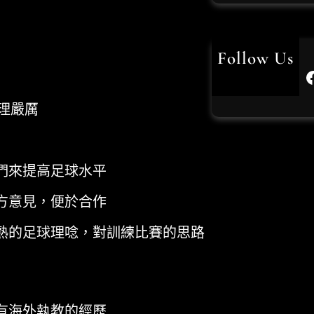
US
usdt
Follow Us
Facebook
世
世界杯
理嚴厲
世界
們來提高足球水平
世
方意見，便於合作
世
的足球理唸，對訓練比賽的思路
世足
世
九州
有海外執教的經歷