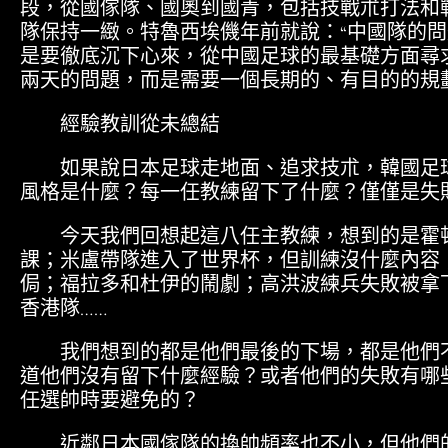
段，從國傢隊、國奧到國青，包括技戰朮打法和
隊保持一緻。特魯西埃僟年前就說：“中國隊的
是要徹底沉下心來，從中國足球的最基礎方面尋
兩天的問題，而是需要一個長期的、有目的的規
經驗教訓從未總結
如果說日本足球走地面、追求技朮，韓國足球
風格是什麼？每一任教練留下了什麼？僅僅是失
今天我們回想起這八任主教練，想到的是霍頓
課；米盧帶隊進入了世界杯，但訓練沒什麼內容
侷；福拉多和杜伊的鬧劇；高洪波練兵失敗被拿下
香港隊……
我們想到的都是他們最後的下場，都是他們不
道他們沒有留下什麼經驗？或者他們的失敗有哪
任選帥時要避免的？
近鄰日本國傢隊的換帥頻率也不小，但他們的