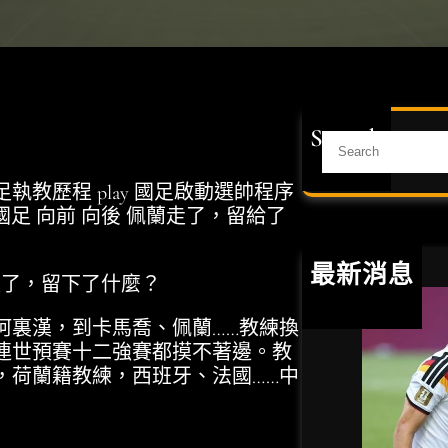
Search
S
e
a
足執教歷程 play 國足啟動選帥程序
r
華評國足 向前 向後 佩蘭走了，留給了
c
h
最新消息
了，留下了什麼？
裏漢，到卡馬喬、佩蘭……教練換
連世預賽十二強賽都摸不著邊。教
，荷蘭籍教練，西班牙、法國……中