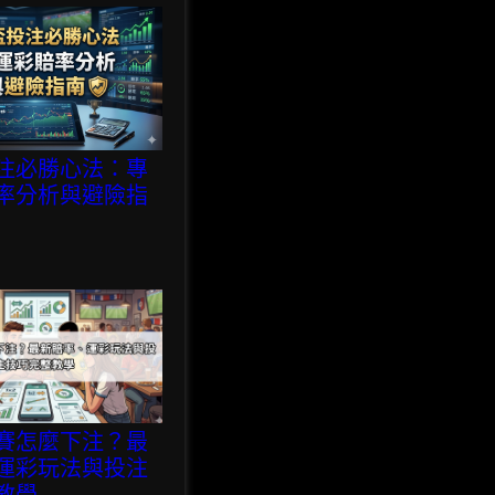
注必勝心法：專
率分析與避險指
賽怎麼下注？最
運彩玩法與投注