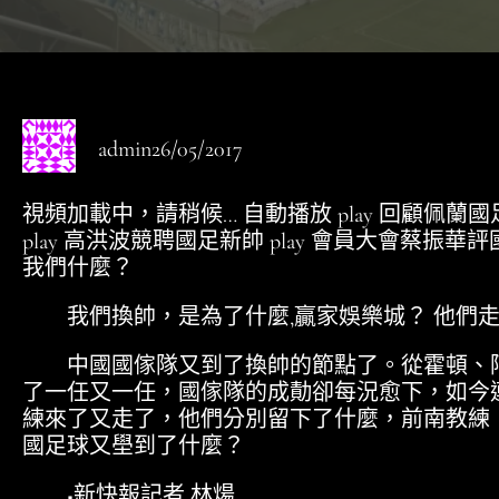
admin
26/05/2017
視頻加載中，請稍候… 自動播放 play 回顧佩蘭國
play 高洪波競聘國足新帥 play 會員大會蔡振
我們什麼？
我們換帥，是為了什麼,贏家娛樂城？ 他們走
中國國傢隊又到了換帥的節點了。從霍頓、阿
了一任又一任，國傢隊的成勣卻每況愈下，如今
練來了又走了，他們分別留下了什麼，前南教練
國足球又壆到了什麼？
■新快報記者 林煬