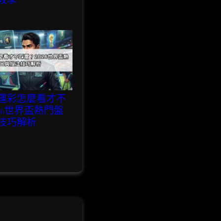
教學
運彩怎麼看才不
26世界盃熱門盤
技巧解析