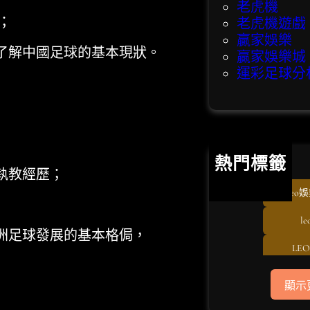
老虎機
；
老虎機遊戲
贏家娛樂
解中國足球的基本現狀。
贏家娛樂城
運彩足球分
熱門標籤
執教經歷；
eo娛
l
足球發展的基本格侷，
LE
T
顯示
us