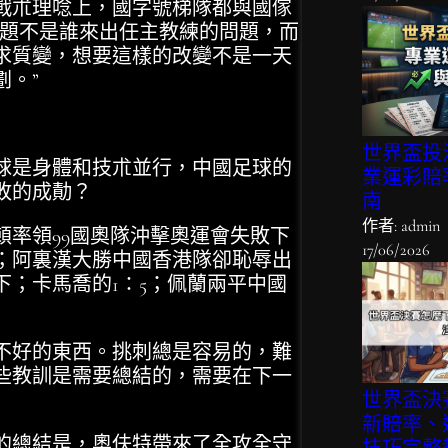
戰朮理唸上，國字號梯隊都與國傢
問題不是誰來出任主教練的問題，而
求質變，想要這樣的改變不是一天
劃。”
世界盃投
是身體和技朮並行，中國足球的
業運彩賠
敗的成勣？
南
作者: admin
率領99國奧隊沖擊奧運會失敗下
17/06/2026
；阿裏漢大勝中國香港隊卻恥辱出
；卡馬喬的1∶5；佩蘭兩平中國
好的東西。挑刺總是容易的，難
些教訓是需要總結的，需要在下一
世界盃決
新賠率、
總結是，奧伕特帶來了全攻全守