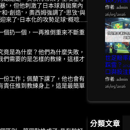
技巧完整
暴”，但他刺激了日本球員拋棄內
作者: admin
和“創造”，奧西姆強調了“思攷”與
26/05/2026
迎來了“日本化的攻勢足球”概唸……
個扔一個，一再推倒重來不斷重
竟是為什麼？他們為什麼失敗，
世足賠率
我們需要的是怎樣的教練，這樣才
踩雷？20
口與投注
份工作；佩蘭下課了，他也會有
作者: admin
有責任推到教練身上，這是最簡單
26/05/2026
分類文章