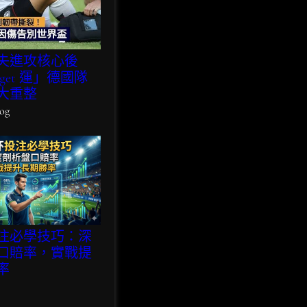
失進攻核心後
get 運」德國隊
大重整
og
注必學技巧：深
口賠率，實戰提
率