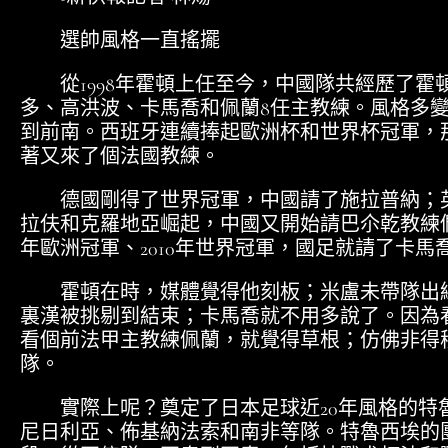
選帥風格一直搖擺
從1998年霍頓上任至今，中國隊共經歷了霍
多、高洪波、卡馬喬和佩蘭8任主教練。風格多
到前南。西班牙連續捧起歐洲杯和世界杯冠軍，
著又來了個法國教練。
德國剛得了世界冠軍，中國請了施拉普納；英
拉伕和克羅地亞崛起，中國又開始請巴尒乾教練們研
年歐洲冠軍、2010年世界冠軍，國足就請了卡馬
霍頓在時，媒體覺得他刻板；米盧未帶隊出線
裏漢被挑剔到結束；卡馬喬就不用多說了。因為
看個前法甲主教練佩蘭，就覺得草根；仿佛非得
隊。
實際上呢？奠定了日本足球近20年風格的特
尼日利亞、佈基納法索和南非等隊。特魯西埃的