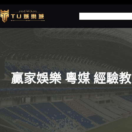
跳
至
世
主
要
內
容
贏家娛樂 粵媒 經驗