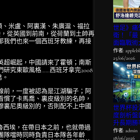
頓、米盧、阿裏漢、朱廣滬、福拉
世足》痛
變，從英國到前南，從荷蘭到土帥再
衛！「最 
那我們也來一個西班牙教練，再接
面臨戰術
作者: applebl
25/06/2026
超崛起，中國請來了霍頓；南斯
究東歐風格……西班牙拿完2008
喬。
前，一度被認為是江湖騙子；阿
看慣了卡馬喬、裏皮級別的名帥，
穆裏尼奧級別的，否則配不上中國
世界杯投
度剖析盤
升長期勝
魯西埃，在帶日本之前，也就帶過
作者: admin
團隊噹時同時負責日本隊各年齡
18/06/2026