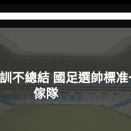
界杯投注攻略
運彩足球分析
場中投注
娛樂城推薦
教訓不總結 國足選帥標准
傢隊