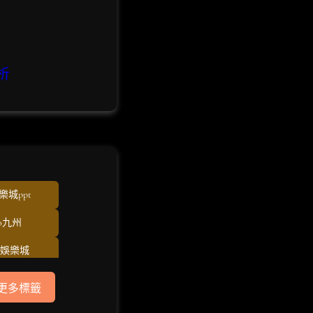
析
樂城ppt
eo九州
O娛樂城
U娛樂城
更多標籤
dt儲值