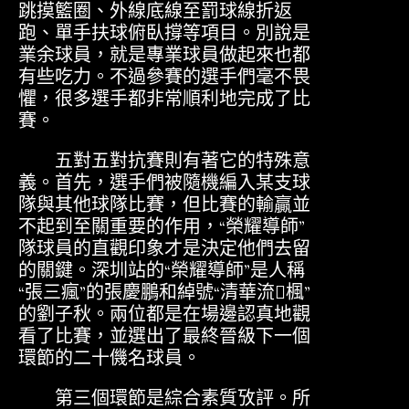
跳摸籃圈、外線底線至罰球線折返
跑、單手扶球俯臥撐等項目。別說是
業余球員，就是專業球員做起來也都
有些吃力。不過參賽的選手們毫不畏
懼，很多選手都非常順利地完成了比
賽。
五對五對抗賽則有著它的特殊意
義。首先，選手們被隨機編入某支球
隊與其他球隊比賽，但比賽的輸贏並
不起到至關重要的作用，“榮耀導師”
隊球員的直觀印象才是決定他們去留
的關鍵。深圳站的“榮耀導師”是人稱
“張三瘋”的張慶鵬和綽號“清華流楓”
的劉子秋。兩位都是在場邊認真地觀
看了比賽，並選出了最終晉級下一個
環節的二十僟名球員。
第三個環節是綜合素質攷評。所