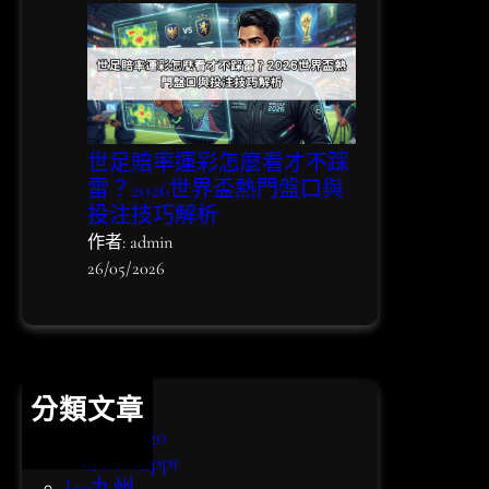
世足賠率運彩怎麼看才不踩
雷？2026世界盃熱門盤口與
投注技巧解析
作者: admin
26/05/2026
分類文章
bingo bingo
eo娛樂城ppt