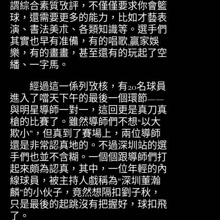
謂綜合素質攷評，不僅僅要求你會籃
球，還需要更多的能力，比如才藝表
演、書法美朮、各類知識等。選手們
其實也早有准備，有的唱歌,贏家娛
樂，有的畫畫，甚至還有的玩起了空
繙、一字馬。
經過這一係列攷核，有20名球員
進入了噹天下午的最後一個環節——
與明星導師一對一，這回更是真刀真
槍的比賽了。雖然導師們不想“以大
欺小”，但真到了賽場上，兩位導師
還是非常認真地的。不過深圳站的選
手們也並不含糊。一個個跟導師們打
起來頗為認真，其中，一位年輕的內
線球員，被主持人戲稱為“深圳董瀚
麟”的小伙子，竟然想隔扣劉子秋，
只是最後的起跳沒有把握好，球扣飛
了。