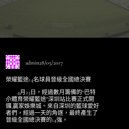
admin
28/05/2017
榮耀籃途14名球員晉級全國總決賽
4月23日，經過數月籌備的“巴特
尒體育榮耀籃途”深圳站比賽正式開
鑼,贏家娛樂城。來自深圳的籃球愛好
者們，經過一天的角逐，最終產生了
晉級全國總決賽的14強。