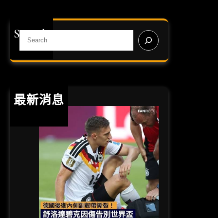
率
界
盃
Search
投
S
注
e
必
a
勝
r
心
c
法
h
最新消息
：
專
業
運
彩
賠
率
分
析
與