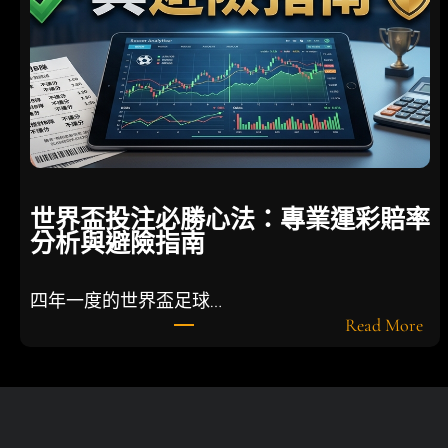
！
「
最
g
e
t
運
」
德
世界盃投注必勝心法：專業運彩賠率
國
分析與避險指南
隊
面
臨
四年一度的世界盃足球…
戰
:
Read More
術
世
大
界
重
盃
整
投
注