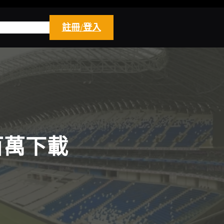
註冊/登入
百萬下載