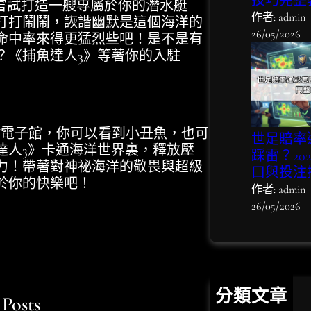
技巧完整
嘗試打造一艘專屬於你的潛水艇
作者: admin
打打鬧鬧，詼諧幽默是這個海洋的
26/05/2026
命中率來得更猛烈些吧！是不是有
？《捕魚達人3》等著你的入駐
電子館，你可以看到小丑魚，也可
世足賠率
達人3》卡通海洋世界裏，釋放壓
踩雷？20
力！帶著對神祕海洋的敬畏與超級
口與投注
於你的快樂吧！
作者: admin
26/05/2026
分類文章
 Posts