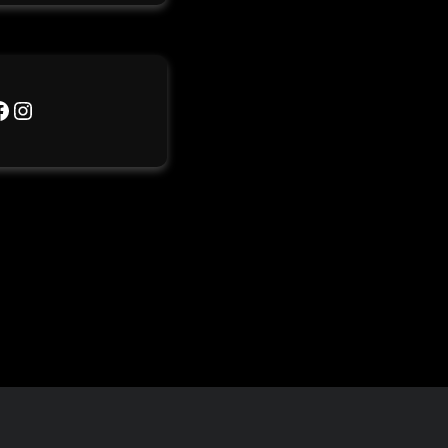
DT娛樂城
娛樂城體驗金
Instagram
界杯投注
投注平台比較
杯投注攻略
世界盃
界盃投注
界盃決賽
賠率運彩
足賽下注
娛樂leo