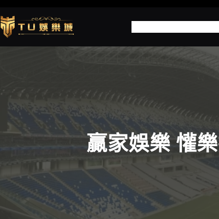
跳
至
世
主
要
內
容
贏家娛樂 懽