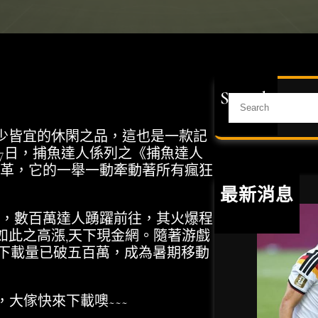
Search
S
e
a
皆宜的休閑之品，這也是一款記
r
17日，捕魚達人係列之《捕魚達人
c
變革，它的一舉一動牽動著所有瘋狂
h
最新消息
，數百萬達人踴躍前往，其火爆程
如此之高漲,天下現金網。隨著游戲
》下載量已破五百萬，成為暑期移動
大傢快來下載噢~~~