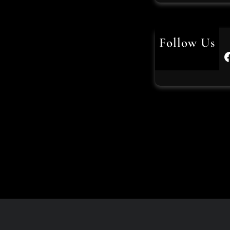
度
剖
US
析
usdt
盤
Follow Us
口
Facebook
世
賠
率
世界杯
，
世界
實
戰
提
升
世
長
世
期
勝
世足
率
世
九州