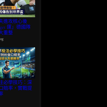
失進攻核心後
get 運」德國隊
大重整
og
注必學技巧：深
口賠率，實戰提
率