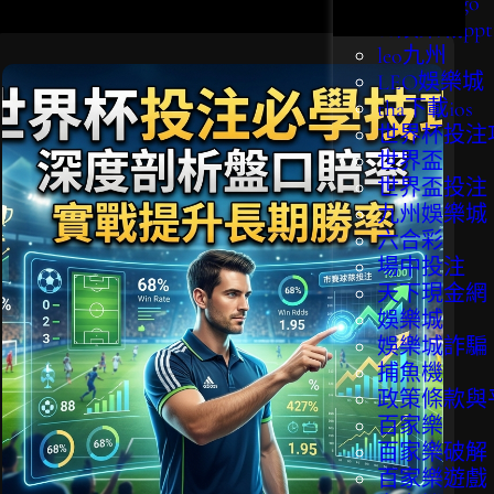
bingo bingo
eo娛樂城ppt
leo九州
LEO娛樂城
tha下載ios
世界杯投注
世界盃
世界盃投注
九州娛樂城
六合彩
場中投注
天下現金網
娛樂城
娛樂城詐騙
捕魚機
政策條款與
百家樂
百家樂破解
百家樂遊戲