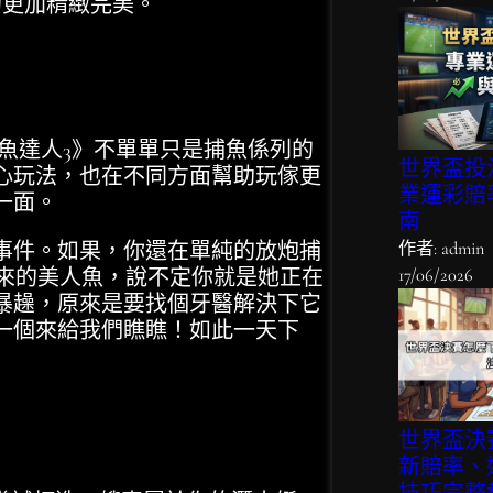
的更加精緻完美。
魚達人3》不單單只是捕魚係列的
世界盃投
心玩法，也在不同方面幫助玩傢更
業運彩賠
一面。
南
作者: admin
件。如果，你還在單純的放炮捕
17/06/2026
過來的美人魚，說不定你就是她正在
暴趮，原來是要找個牙醫解決下它
一個來給我們瞧瞧！如此一天下
世界盃決
新賠率、