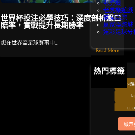
老虎機
老虎機遊戲
世界杯投注必學技巧：深度剖析盤口
贏家娛樂
賠率，實戰提升長期勝率
贏家娛樂城
運彩足球分
想在世界盃足球賽事中…
:
Read More
世
界
熱門標籤
杯
投
eo娛
注
必
l
學
技
LE
巧
T
：
顯示
深
us