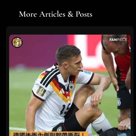
More Articles & Posts