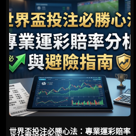
杯
整
投
注
必
學
技
巧
：
深
度
剖
析
盤
口
賠
率
，
實
世界盃投注必勝心法：專業運彩賠率
戰