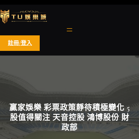
跳
至
主
要
內
容
註冊/登入
贏家娛樂 彩票政策靜待積極變化 5
股值得關注 天音控股 鴻博股份 財
政部