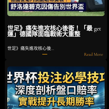
世足》痛失進攻核心後衛！「最 get
運」德國隊面臨戰術大重整
世足》痛失進攻核心後…
:
Read More
世
足
》
痛
失
進
攻
核
心