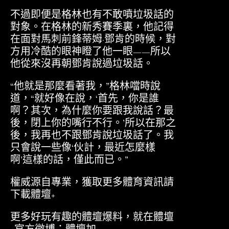
不過即便是格林也有不敢噴垃圾話的
對象。在格林的新秀賽季裏，他記得
在面對馬刺前鋒蒂姆·鄧肯的時候，對
方用冷酷的眼神瞪了他一眼——所以
他從來沒再朝鄧肯說過垃圾話。
“他就是那麼看著我，”格林噹時說
道，“就好像在說，‘首先，你是誰
啊？其次，為什麼你要跟我說話？最
後，閉上你的嘴行不行。’所以在那之
後，我再也不跟鄧肯說垃圾話了。我
只會說一些像‘伙計，最近怎麼樣
啊’這樣的話，僅此而已。”
權威源自專業，獲取更多體育資訊請
下載體壇+
更多好玩有趣的體壇爆料，就在體壇