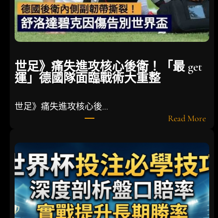
世足》痛失進攻核心後衛！「最 get
運」德國隊面臨戰術大重整
世足》痛失進攻核心後…
:
Read More
世
足
》
痛
失
進
攻
核