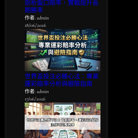
剖析盤口賠率，實戰提升長
期勝率
作者: admin
18/06/2026
世界盃投注必勝心法：專業
運彩賠率分析與避險指南
作者: admin
17/06/2026