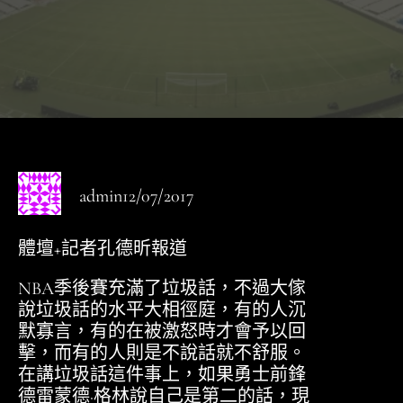
admin
12/07/2017
體壇+記者孔德昕報道
NBA季後賽充滿了垃圾話，不過大傢
說垃圾話的水平大相徑庭，有的人沉
默寡言，有的在被激怒時才會予以回
擊，而有的人則是不說話就不舒服。
在講垃圾話這件事上，如果勇士前鋒
德雷蒙德·格林說自己是第二的話，現