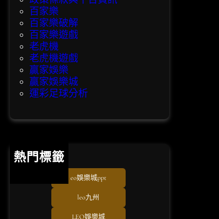
政策條款與平台資訊
百家樂
百家樂破解
百家樂遊戲
老虎機
老虎機遊戲
贏家娛樂
贏家娛樂城
運彩足球分析
熱門標籤
eo娛樂城ppt
leo九州
LEO娛樂城