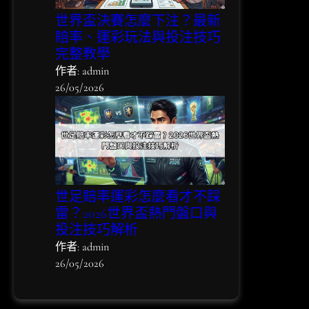
世界盃決賽怎麼下注？最新
賠率、運彩玩法與投注技巧
完整教學
作者: admin
26/05/2026
世足賠率運彩怎麼看才不踩
雷？2026世界盃熱門盤口與
投注技巧解析
作者: admin
26/05/2026