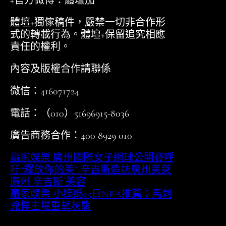
+官方微博：體壇加
體壇+獨傢稿件，嚴禁一切非合作形
式的轉載行為。體壇+保留追究相應
責任的權利。
內容及版權合作請聯係
微信：416071724
電話：（010）51696915-8036
廣告商務合作：400 8929 010
贏家娛樂 廣州國際女子網球公開賽呼
吁“釋放你的美” 辛吉斯造訪廣州美萊
廣州 辛吉斯 美容
贏家娛樂 小姨媽25日NBA推薦：馬刺
兇悍主場重擊灰熊