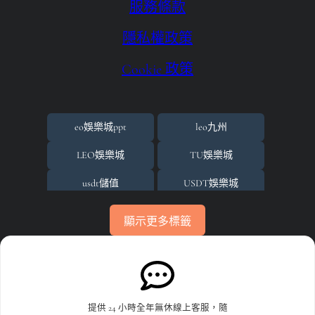
服務條款
優塔娛樂城手機版下載
隱私權政策
免費送體驗金
Cookie 政策
六合彩即時
場中投注
場中投注基礎邏輯與核心價值
eo娛樂城ppt
leo九州
娛樂城
LEO娛樂城
TU娛樂城
娛樂城代理
usdt儲值
USDT娛樂城
娛樂城活動
usdt娛樂城體驗金
世界杯投注
顯示更多標籤
娛樂城詐騙
世界杯投注平台比較
世界杯投注攻略
淘金娛樂城
世界盃
世界盃投注
百家樂
世界盃決賽
世足賠率運彩
提供 24 小時全年無休線上客服，隨