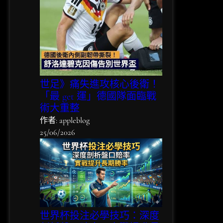
賠
率
分
析
與
避
險
世足》痛失進攻核心後衛！
指
「最 get 運」德國隊面臨戰
南
術大重整
作者: appleblog
25/06/2026
世界杯投注必學技巧：深度