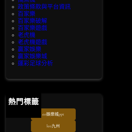
捕魚機
政策條款與平台資訊
百家樂
百家樂破解
百家樂遊戲
老虎機
老虎機遊戲
贏家娛樂
贏家娛樂城
運彩足球分析
熱門標籤
eo娛樂城ppt
leo九州