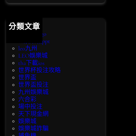
分類文章
bingo bingo
eo娛樂城ppt
leo九州
LEO娛樂城
tha下載ios
世界杯投注攻略
世界盃
世界盃投注
九州娛樂城
六合彩
場中投注
天下現金網
娛樂城
娛樂城詐騙