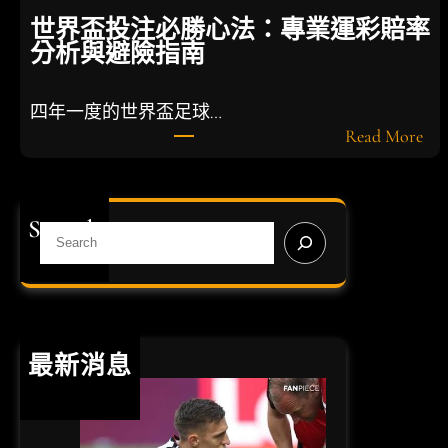
實
世界盃投注必勝心法：專業運彩賠率
戰
分析與避險指南
提
升
長
四年一度的世界盃足球…
期
:
Read More
勝
世
率
界
盃
Search
投
S
注
e
必
a
勝
r
心
c
法
h
最新消息
：
專
業
運