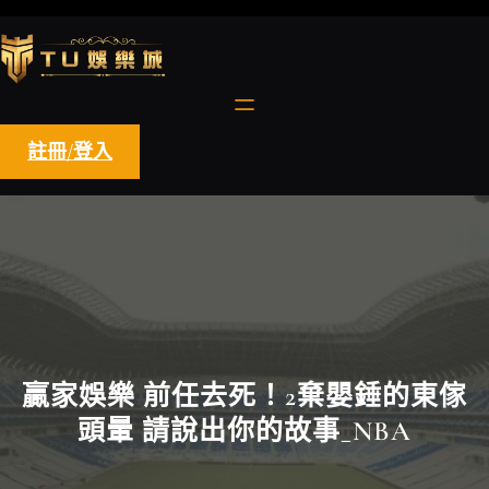
跳
至
主
要
內
容
註冊/登入
贏家娛樂 前任去死！2棄嬰錘的東傢
頭暈 請說出你的故事_NBA