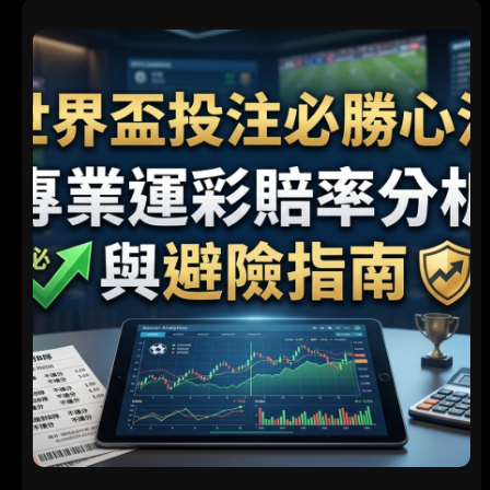
世
大
界
重
杯
整
投
注
必
學
技
巧
：
深
度
剖
析
盤
口
賠
率
，