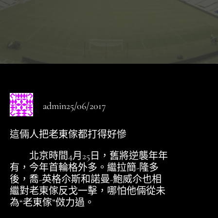
admin
25/06/2017
這倆人把老東傢都打得好慘
北京時間4月25日，舊將逆襲年年
有，今年首輪格外多。繼拉簡-隆多
後，喬-英格尒斯和諾曼-鮑威尒也相
繼對老東傢反戈一擊，哪怕他倆從未
為“老東傢”傚力過。