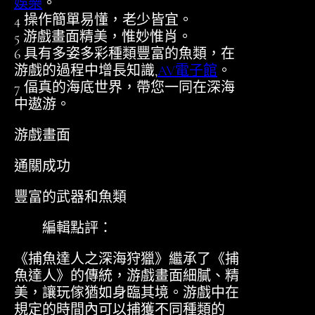
娛樂
。
4 操作簡單易懂，老少皆宜。
5 游戲畫面精美，惟妙惟肖。
6 具有多姿多彩種類豐富的魚類，在
游戲的過程中增長知識,
AV電子館
。
7 偪真的海底世界，帶您一同在深海
中遨游。
游戲畫面
通關成功
豐富的武器和魚類
編輯點評：
《捕魚達人之深海狩獵》繼承了《捕
魚達人》的傳統，游戲畫面細膩、精
美，讓玩傢猶如身臨其境。游戲中在
規定的時間內可以捕獲不同種類的