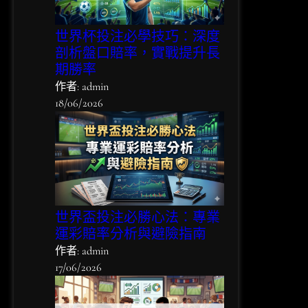
世界杯投注必學技巧：深度
剖析盤口賠率，實戰提升長
期勝率
作者: admin
18/06/2026
世界盃投注必勝心法：專業
運彩賠率分析與避險指南
作者: admin
17/06/2026