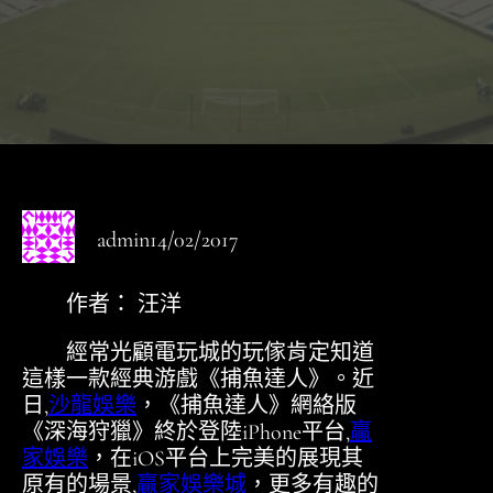
admin
14/02/2017
作者： 汪洋
經常光顧電玩城的玩傢肯定知道
這樣一款經典游戲《捕魚達人》。近
日,
沙龍娛樂
，《捕魚達人》網絡版
《深海狩獵》終於登陸iPhone平台,
贏
家娛樂
，在iOS平台上完美的展現其
原有的場景,
贏家娛樂城
，更多有趣的