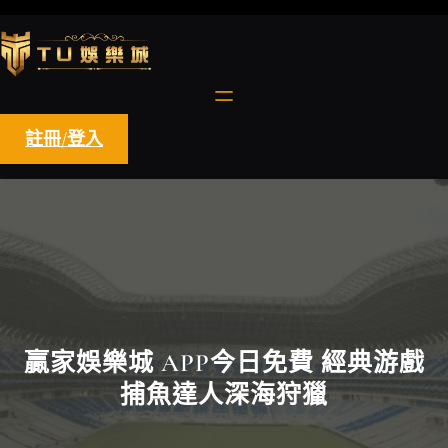
跳
至
主
要
內
容
註冊/登入
贏家娛樂城 APP今日免費 經典游戲
捕魚達人深海狩獵