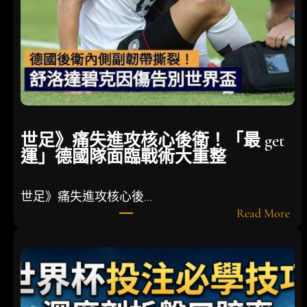
世足》痛失進攻核心後衛！「最 get
運」德國隊面臨戰術大重整
世足》痛失進攻核心後…
:
Read More
世
足
》
痛
失