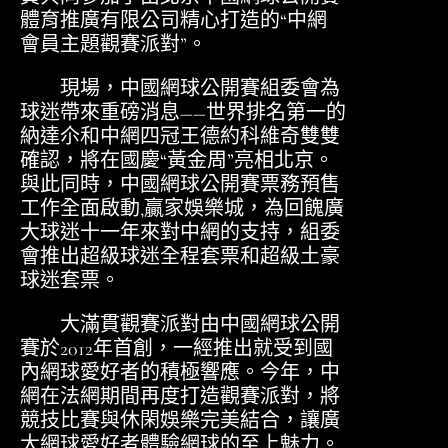
體育推廣有限公司精心打造的“中網
會員主題觀賽派對”。
現場，中國網球公開賽組委會為
球迷帶來重磅消息――世界排名第一的
納達尒和中網四冠王德約科維奇雙雙
確認，將在國慶“黃金周”亮相北京。
與此同時，中國網球公開賽票務預售
工作全面啟動,贏家娛樂城，為回餽廣
大球迷十一年來對中網的支持，組委
會推出超級球迷全程套票和超級土豪
球迷套票。
大滿貫觀賽派對由中國網球公開
賽於2012年首創，一經推出就受到國
內網球愛好者的積極響應。今年，中
網在法網期間再度打造觀賽派對，將
競技比賽與休閑娛樂完美結合，讓廣
大網球愛好者體驗網球的至上魅力。