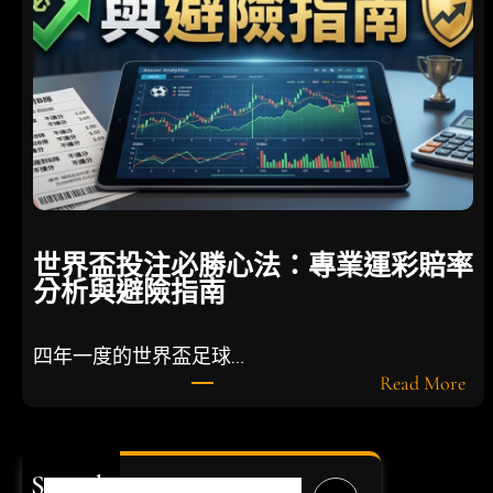
深
度
剖
析
盤
口
賠
率
，
實
世界盃投注必勝心法：專業運彩賠率
戰
分析與避險指南
提
升
長
四年一度的世界盃足球…
期
:
Read More
勝
世
率
界
盃
Search
投
S