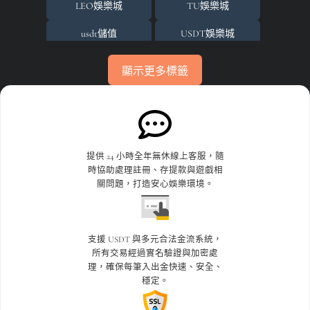
娛樂城
LEO娛樂城
TU娛樂城
娛樂城代理
usdt儲值
USDT娛樂城
娛樂城活動
usdt娛樂城體驗金
世界杯投注
顯示更多標籤
娛樂城詐騙
世界杯投注平台比較
世界杯投注攻略
淘金娛樂城
世界盃
世界盃投注
百家樂
世界盃決賽
世足賠率運彩
提供 24 小時全年無休線上客服，隨
時協助處理註冊、存提款與遊戲相
百家樂破解
世足賽下注
九州娛樂leo
關問題，打造安心娛樂環境。
百家樂遊戲
九州娛樂城
九州娛樂城不出金
百家樂預測
九州娛樂城倒了
九州娛樂城洗錢
支援 USDT 與多元合法金流系統，
所有交易經過實名驗證與加密處
真人荷官
九州娛樂城評價
優塔娛樂城App
理，確保每筆入出金快速、安全、
穩定。
線上下注世足
優塔娛樂城下載
優塔娛樂城下載ios
老虎機遊戲