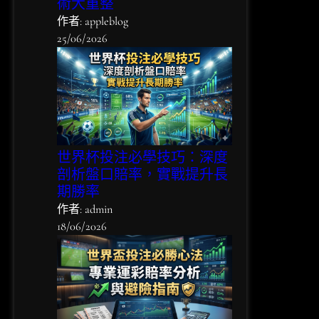
南
術大重整
作者: appleblog
25/06/2026
世界杯投注必學技巧：深度
剖析盤口賠率，實戰提升長
期勝率
作者: admin
18/06/2026