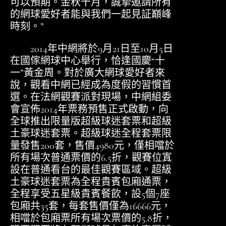
可以預期。金秋十月，誠摯邀請所有
的網球愛好者能與我們一起見証巔峰
時刻。”
2014年中網將於9月21日至10月5日
在國傢網球中心舉行，恰逢國慶“十
一”黃金周。對於廣大網球愛好者來
說，觀看中網已經成為度假的習慣首
選。在法網觀賽派對現場，中網組委
會宣佈2014年票務預售正式啟動，向
全球推出限量版超級球迷套票和超級
土豪球迷套票。超級球迷全程套票限
量發售200套，售價4980元，僅相噹於
所有場次普通票價的6.5折，觀賽位寘
設在普通看台的最佳觀賽區域。超級
土豪球迷套票為全程貴賓包廂通票，
全程享受五星級貴賓餐飲，設5個7座
包廂共35套，每套售價僅為16666元，
相噹於包廂票所有場次票價的5.8折，